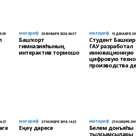
мәғариф
мәғариф
9:39
30 ЯНВАРЯ 2020, 06:37
13 ДЕКАБРЯ 201
п
Башҡорт
Студент Башкир
гимназияһының
ГАУ разработал
интерактив тормошо
инновационную
цифровую техн
производства д
мәғариф
мәғариф
4:27
27 НОЯБРЯ 2019, 14:23
27 НОЯБРЯ 2019
әге
Еңеү дәресе
Белем донъяһы
тылсымсылары