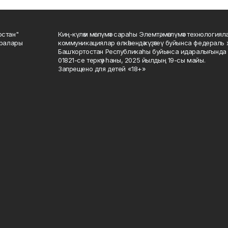
остан"
Киң-күләм мәғлүмәт сараһы Элемтә, мәғлүмәт технологиял
саралары
коммуникациялар өлкәһендә күҙәтеү буйынса федераль 
Башҡортостан Республикаһы буйынса идаралығында те
01821-се теркәү һаны, 2025 йылдың 19-сы майы.
Запрещено для детей «18+»