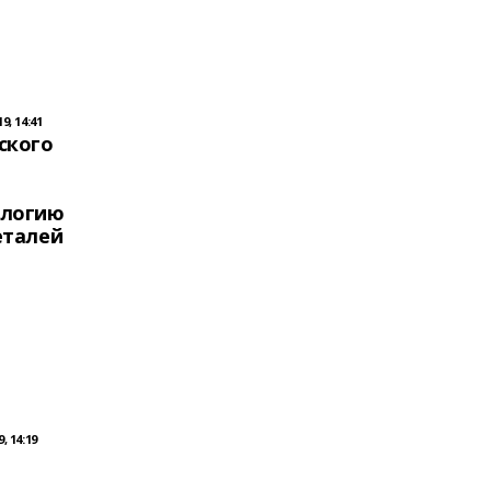
9, 14:41
ского
ологию
еталей
, 14:19