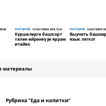
мәғариф
мәғариф
08:48
13 СЕНТЯБРЯ 2019, 13:33
9 СЕНТЯБРЯ 201
Күршеләргә башҡорт
Выучить башкир
телен өйрәнеүҙә ярҙам
язык легко!
итәйек
е материалы
Рубрика "Еда и напитки"