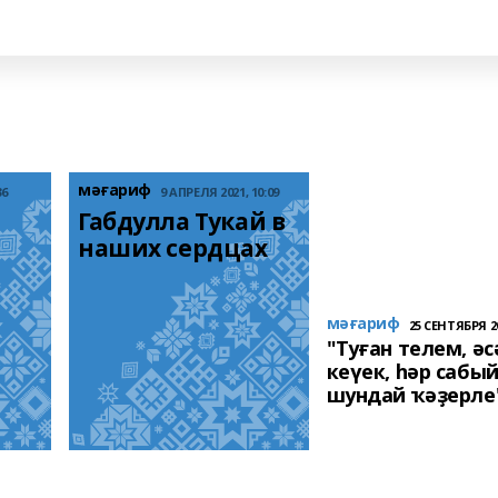
мәғариф
36
9 АПРЕЛЯ 2021, 10:09
Габдулла Тукай в 
наших сердцах
мәғариф
25 СЕНТЯБРЯ 20
"Туған телем, әс
кеүек, һәр сабы
шундай ҡәҙерле