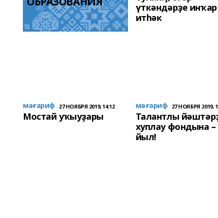
ОБРАЗОВАНИЯ
үткәндәрҙе инҡар
итһәк
мәғариф
мәғариф
27 НОЯБРЯ 2019, 14:12
27 НОЯБРЯ 2019, 1
Мостай уҡыуҙары
Талантлы йәштәр
хуплау фондына – 
йыл!