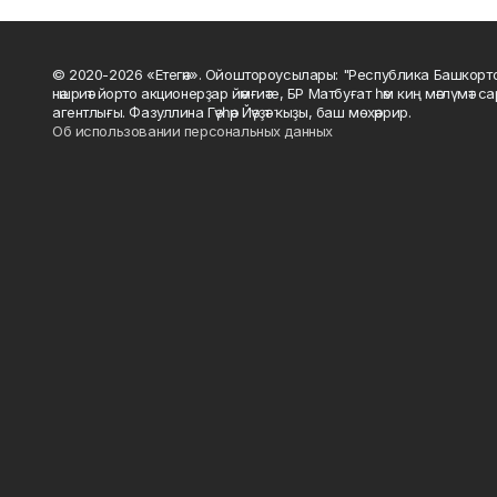
© 2020-2026 «Етегән». Ойоштороусылары: "Республика Башкорт
нәшриәт йорто акционерҙар йәмғиәте, БР Матбуғат һәм киң мәғлүмәт 
агентлығы. Фазуллина Гәүһәр Йәүҙәт ҡыҙы, баш мөхәррир.
Об использовании персональных данных