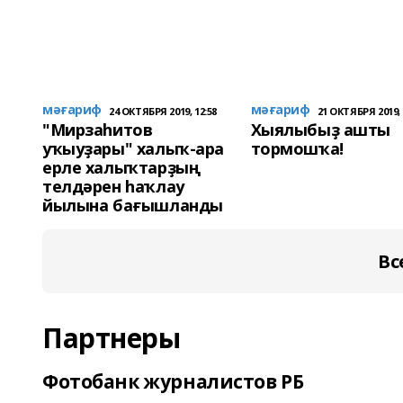
мәғариф
мәғариф
24 ОКТЯБРЯ 2019, 12:58
21 ОКТЯБРЯ 2019, 
"Мирзаһитов
Хыялыбыҙ ашты
уҡыуҙары" халыҡ-ара
тормошҡа!
ерле халыҡтарҙың
телдәрен һаҡлау
йылына бағышланды
Вс
Партнеры
Фотобанк журналистов РБ