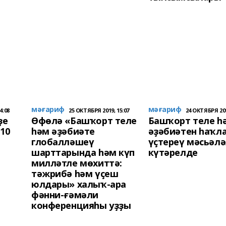
мәғариф
мәғариф
4:08
25 ОКТЯБРЯ 2019, 15:07
24 ОКТЯБРЯ 201
ҙе
Өфөлә «Башҡорт теле
Башҡорт теле һ
10
һәм әҙәбиәте
әҙәбиәтен һаҡл
глобалләшеү
үҫтереү мәсьәл
шарттарында һәм күп
күтәрелде
милләтле мөхиттә:
тәжрибә һәм үҫеш
юлдары» халыҡ-ара
фәнни-ғәмәли
конференцияһы уҙҙы