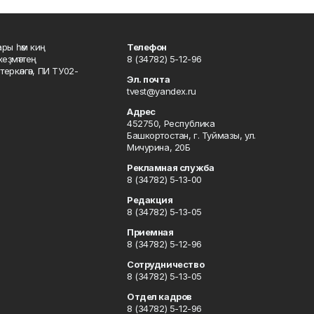
ары һәм киң
Телефон
хеҙмәттең
8 (34782) 5-12-96
ркәлгән, ПИ ТУ02-
Эл. почта
tvest@yandex.ru
Адрес
452750, Республика
Башкортостан, г. Туймазы, ул.
Мичурина, 20Б
Рекламная служба
8 (34782) 5-13-00
Редакция
8 (34782) 5-13-05
Приемная
8 (34782) 5-12-96
Сотрудничество
8 (34782) 5-13-05
Отдел кадров
8 (34782) 5-12-96