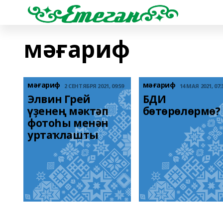
мәғариф
мәғариф
мәғариф
2 СЕНТЯБРЯ 2021, 09:59
14 МАЯ 2021, 07:
Элвин Грей 
БДИ 
үҙенең мәктәп 
бөтөрөлөрмө?
фотоһы менән 
уртаҡлашты