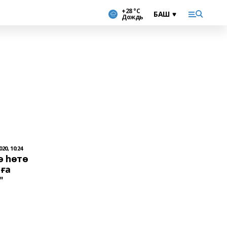
+28 °С
Дождь
20, 10:24
ә һөтө
йға
"