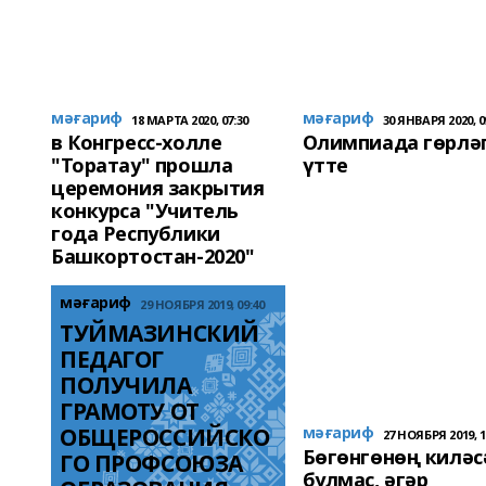
мәғариф
мәғариф
18 МАРТА 2020, 07:30
30 ЯНВАРЯ 2020, 0
в Конгресс-холле
Олимпиада гөрлә
"Торатау" прошла
үтте
церемония закрытия
конкурса "Учитель
года Республики
Башкортостан-2020"
мәғариф
29 НОЯБРЯ 2019, 09:40
ТУЙМАЗИНСКИЙ  
ПЕДАГОГ  
ПОЛУЧИЛА 
ГРАМОТУ ОТ 
ОБЩЕРОССИЙСКО
мәғариф
27 НОЯБРЯ 2019, 1
Бөгөнгөнөң киләс
ГО ПРОФСОЮЗА 
булмаҫ, әгәр