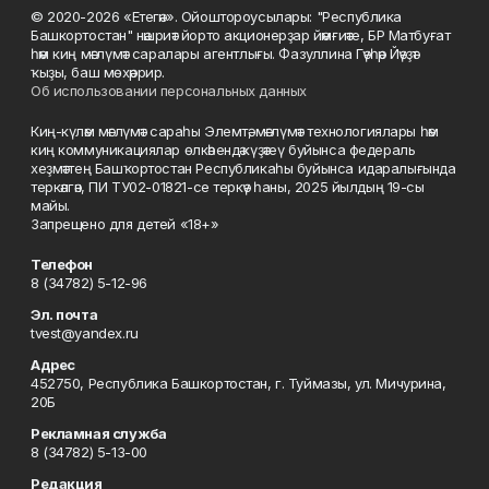
© 2020-2026 «Етегән». Ойоштороусылары: "Республика
Башкортостан" нәшриәт йорто акционерҙар йәмғиәте, БР Матбуғат
һәм киң мәғлүмәт саралары агентлығы. Фазуллина Гәүһәр Йәүҙәт
ҡыҙы, баш мөхәррир.
Об использовании персональных данных
Киң-күләм мәғлүмәт сараһы Элемтә, мәғлүмәт технологиялары һәм
киң коммуникациялар өлкәһендә күҙәтеү буйынса федераль
хеҙмәттең Башҡортостан Республикаһы буйынса идаралығында
теркәлгән, ПИ ТУ02-01821-се теркәү һаны, 2025 йылдың 19-сы
майы.
Запрещено для детей «18+»
Телефон
8 (34782) 5-12-96
Эл. почта
tvest@yandex.ru
Адрес
452750, Республика Башкортостан, г. Туймазы, ул. Мичурина,
20Б
Рекламная служба
8 (34782) 5-13-00
Редакция