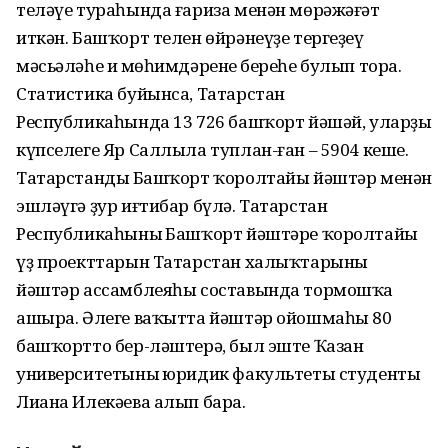
теләүе тураһында ғариза менән мөрәжәғәт
иткән. Башҡорт телен өйрәнеүҙе тергеҙеү
мәсьәләһе иң мөһимдәренең береһе булып тора.
Статистика буйынса, Татарстан
Республикаһында 13 726 башҡорт йәшәй, уларҙың
күпселеге Яр Саллыла туплан-ған – 5904 кеше.
Татарстандың Башҡорт ҡоролтайы йәштәр менән
эшләүгә ҙур иғтибар бүлә. Татарстан
Республикаһының Башҡорт йәштәре ҡоролтайы
үҙ проекттарын Татарстан халыҡтарының
йәштәр ассамблеяһы составында тормошҡа
ашыра. Әлеге ваҡытта йәштәр ойошмаһы 80
башҡортто бер-ләштерә, был эште Ҡазан
университетының юридик факультеты студенты
Лиана Илекәева алып бара.