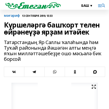
мәғариф
13 СЕНТЯБРЯ 2019, 13:33
Күршеләргә башҡорт телен
өйрәнеүҙә ярҙам итәйек
Татарстандың Яр Саллы ҡалаһында һәм
Туҡай районында йәшәгән алты меңгә
яҡын милләттәшебеҙҙе ошо мәсьәлә бик
борсой