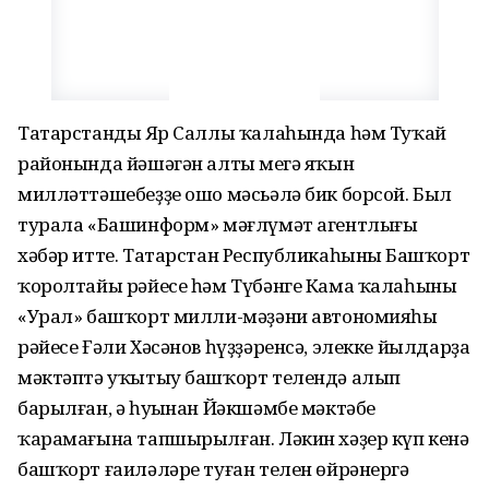
Татарстандың Яр Саллы ҡалаһында һәм Туҡай
районында йәшәгән алты меңгә яҡын
милләттәшебеҙҙе ошо мәсьәлә бик борсой. Был
турала «Башинформ» мәғлүмәт агентлығы
хәбәр итте. Татарстан Республикаһының Башҡорт
ҡоролтайы рәйесе һәм Түбәнге Кама ҡалаһының
«Урал» башҡорт милли-мәҙәни автономияһы
рәйесе Ғәли Хәсәнов һүҙҙәренсә, элекке йылдарҙа
мәктәптә уҡытыу башҡорт телендә алып
барылған, ә һуңынан Йәкшәмбе мәктәбе
ҡарамағына тапшырылған. Ләкин хәҙер күп кенә
башҡорт ғаиләләре туған телен өйрәнергә