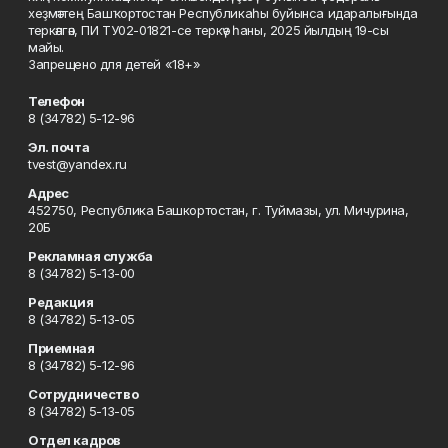
хеҙмәттең Башҡортостан Республикаһы буйынса идаралығында
теркәлгән, ПИ ТУ02-01821-се теркәү һаны, 2025 йылдың 19-сы
майы.
Запрещено для детей «18+»
Телефон
8 (34782) 5-12-96
Эл. почта
tvest@yandex.ru
Адрес
452750, Республика Башкортостан, г. Туймазы, ул. Мичурина,
20Б
Рекламная служба
8 (34782) 5-13-00
Редакция
8 (34782) 5-13-05
Приемная
8 (34782) 5-12-96
Сотрудничество
8 (34782) 5-13-05
Отдел кадров