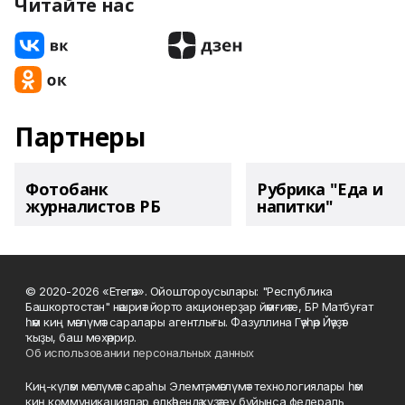
Читайте нас
Партнеры
Фотобанк
Рубрика "Еда и
журналистов РБ
напитки"
© 2020-2026 «Етегән». Ойоштороусылары: "Республика
Башкортостан" нәшриәт йорто акционерҙар йәмғиәте, БР Матбуғат
һәм киң мәғлүмәт саралары агентлығы. Фазуллина Гәүһәр Йәүҙәт
ҡыҙы, баш мөхәррир.
Об использовании персональных данных
Киң-күләм мәғлүмәт сараһы Элемтә, мәғлүмәт технологиялары һәм
киң коммуникациялар өлкәһендә күҙәтеү буйынса федераль