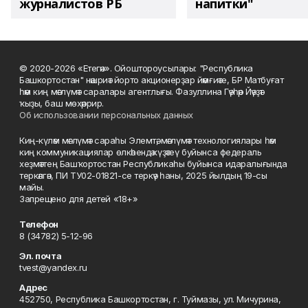
журналистов РБ
напитки"
© 2020-2026 «Етегән». Ойоштороусылары: "Республика
Башкортостан" нәшриәт йорто акционерҙар йәмғиәте, БР Матбуғат
һәм киң мәғлүмәт саралары агентлығы. Фазуллина Гәүһәр Йәүҙәт
ҡыҙы, баш мөхәррир.
Об использовании персональных данных
Киң-күләм мәғлүмәт сараһы Элемтә, мәғлүмәт технологиялары һәм
киң коммуникациялар өлкәһендә күҙәтеү буйынса федераль
хеҙмәттең Башҡортостан Республикаһы буйынса идаралығында
теркәлгән, ПИ ТУ02-01821-се теркәү һаны, 2025 йылдың 19-сы
майы.
Запрещено для детей «18+»
Телефон
8 (34782) 5-12-96
Эл. почта
tvest@yandex.ru
Адрес
452750, Республика Башкортостан, г. Туймазы, ул. Мичурина,