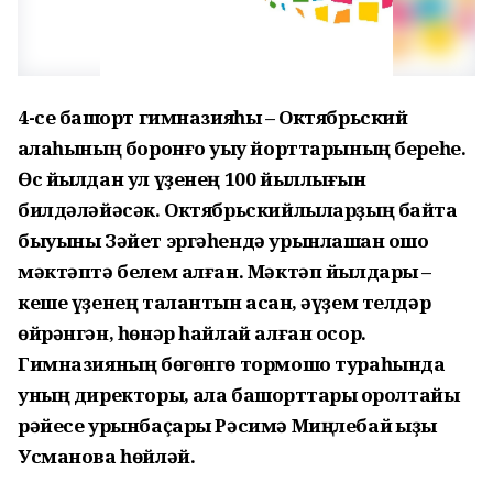
4-се башҡорт гимназияһы – Октябрьский
ҡалаһының боронғо уҡыу йорттарының береһе.
Өс йылдан ул үҙенең 100 йыллығын
билдәләйәсәк. Октябрьскийлыларҙың байтаҡ
быуыны Зәйет эргәһендә урынлашҡан ошо
мәктәптә белем алған. Мәктәп йылдары –
кеше үҙенең талантын асҡан, әүҙем телдәр
өйрәнгән, һөнәр һайлай алған осор.
Гимназияның бөгөнгө тормошо тураһында
уның директоры, ҡала башҡорттары ҡоролтайы
рәйесе урынбаҫары Рәсимә Миңлебай ҡыҙы
Усманова һөйләй.