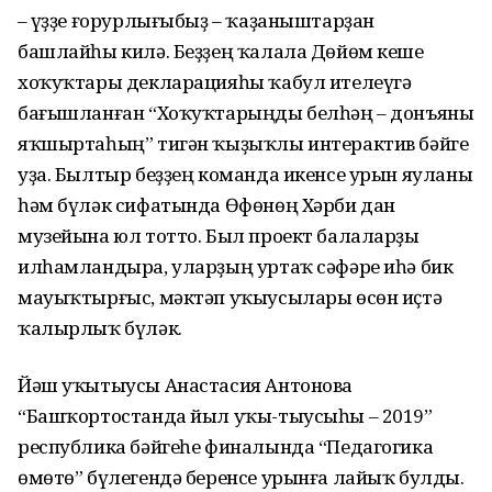
– Һүҙҙе ғорурлығыбыҙ – ҡаҙаныштарҙан
башлайһы килә. Беҙҙең ҡалала Дөйөм кеше
хоҡуҡтары декларацияһы ҡабул ителеүгә
бағышланған “Хоҡуҡтарыңды белһәң – донъяны
яҡшыртаһың” тигән ҡыҙыҡлы интерактив бәйге
уҙа. Былтыр беҙҙең команда икенсе урын яуланы
һәм бүләк сифатында Өфөнөң Хәрби дан
музейына юл тотто. Был проект балаларҙы
илһамландыра, уларҙың уртаҡ сәфәре иһә бик
мауыҡтырғыс, мәктәп уҡыусылары өсөн иҫтә
ҡалырлыҡ бүләк.
Йәш уҡытыусы Анастасия Антонова
“Башҡортостанда йыл уҡы-тыусыһы – 2019”
республика бәйгеһе финалында “Педагогика
өмөтө” бүлегендә беренсе урынға лайыҡ булды.