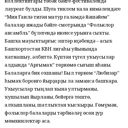
коллективтары төбәк бәйге-фестивалендә
лауреат булды. Шуға тиклем ҡала кимәлендәге
“Мин Ғаилә тигән матур ғаләмдә йәшәйем”
балалар ижады бәйге-смотрында “Фольклор
ансамбль” бүлегендә икенсе урынға сыҡты.
Башҡа мауыҡтырғыс эштәр иҫәбендә – асыҡ
Башҡортостан КВН лигаһы уйынында
ҡатнашыу, әлбиттә. Күптән түгел уҡыусылар
алдында “Арғымаҡ” төркөмө сығыш яһаны.
Балаларға бик оҡшаны! Был төркөм “Любизар”
һымаҡ боронғо йырҙарҙы ла заманса башҡара.
Уҡыусылар тыңлап ҡына ултырманы,
ҡушылып йырланы, бейергә төштө,
алҡышланы, шатлыҡтан ҡысҡырҙы. Ғөмүмән,
фольклор балаларҙы тәрбиәләү өсөн ҙур
мөмкинлектәр аса.