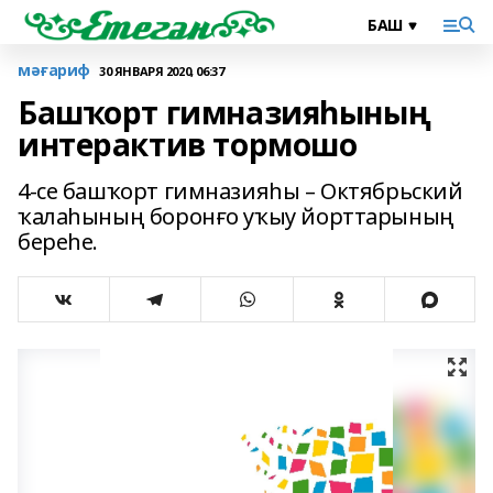
мәғариф
30 ЯНВАРЯ 2020, 06:37
Башҡорт гимназияһының
интерактив тормошо
4-се башҡорт гимназияһы – Октябрьский
ҡалаһының боронғо уҡыу йорттарының
береһе.