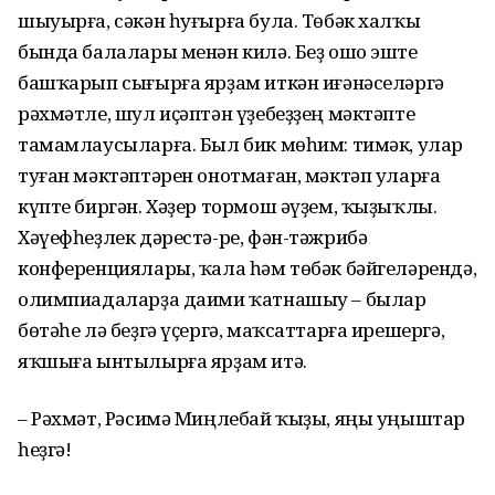
шыуырға, сәкән һуғырға була. Төбәк халҡы
бында балалары менән килә. Беҙ ошо эште
башҡарып сығырға ярҙам иткән иғәнәселәргә
рәхмәтле, шул иҫәптән үҙебеҙҙең мәктәпте
тамамлаусыларға. Был бик мөһим: тимәк, улар
туған мәктәптәрен онотмаған, мәктәп уларға
күпте биргән. Хәҙер тормош әүҙем, ҡыҙыҡлы.
Хәүефһеҙлек дәрестә-ре, фән-тәжрибә
конференциялары, ҡала һәм төбәк бәйгеләрендә,
олимпиадаларҙа даими ҡатнашыу – былар
бөтәһе лә беҙгә үҫергә, маҡсаттарға ирешергә,
яҡшыға ынтылырға ярҙам итә.
– Рәхмәт, Рәсимә Миңлебай ҡыҙы, яңы уңыштар
һеҙгә!