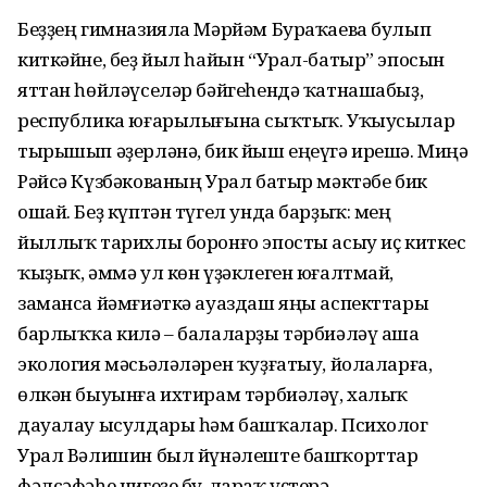
Беҙҙең гимназияла Мәрйәм Бураҡаева булып
киткәйне, беҙ йыл һайын “Урал-батыр” эпосын
яттан һөйләүселәр бәйгеһендә ҡатнашабыҙ,
республика юғарылығына сыҡтыҡ. Уҡыусылар
тырышып әҙерләнә, бик йыш еңеүгә ирешә. Миңә
Рәйсә Күзбәкованың Урал батыр мәктәбе бик
ошай. Беҙ күптән түгел унда барҙыҡ: мең
йыллыҡ тарихлы боронғо эпосты асыу иҫ киткес
ҡыҙыҡ, әммә ул көн үҙәклеген юғалтмай,
заманса йәмғиәткә ауаздаш яңы аспекттары
барлыҡҡа килә – балаларҙы тәрбиәләү аша
экология мәсьәләләрен ҡуҙғатыу, йолаларға,
өлкән быуынға ихтирам тәрбиәләү, халыҡ
дауалау ысулдары һәм башҡалар. Психолог
Урал Вәлишин был йүнәлеште башҡорттар
фәлсәфәһе нигеҙе бу-лараҡ үҫтерә.