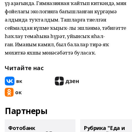
Һүҙ аҙағында. Гимназиянан ҡайтып киткәндә, мин
фойелағы экологияға бағышланған күргәҙмә
алдында туҡталдым. Ташларға тиелгән
сеймалдан күпме ҡыҙыҡ-лы эшләнмә, тәбиғәтте
һаҡлау темаһына һүрәт, уйынсыҡ яһал-
ған. Иманым камил, был балалар тирә-яҡ
мөхиткә яхшы мөнәсәбәттә буласаҡ.
Читайте нас
Партнеры
Фотобанк
Рубрика "Еда и