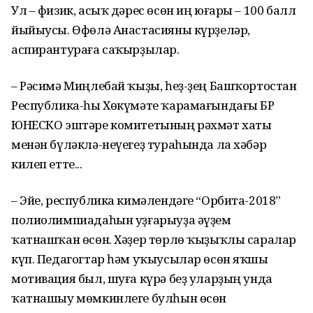
Ул – физик, асыҡ дәрес өсөн иң юғары – 100 балл
йыйыусы. Өфөлә Анастасияны күрҙеләр,
аспирантураға саҡырҙылар.
– Рәсимә Миңлебай ҡыҙы, һеҙ-ҙең Башҡортостан
Республика-һы Хөкүмәте ҡарамағындағы БР
ЮНЕСКО эштәре комитетының рәхмәт хаты
менән бүләклә-неүегеҙ тураһында ла хәбәр
килеп етте...
– Эйе, республика кимәлендәге “Орбита-2018”
полиолимпиадаһын уҙғарыуҙа әүҙем
ҡатнашҡан өсөн. Хәҙер төрлө ҡыҙыҡлы саралар
күп. Педагогтар һәм уҡыусылар өсөн яҡшы
мотивация был, шуға күрә беҙ уларҙың унда
ҡатнашыу мөмкинлеге булһын өсөн