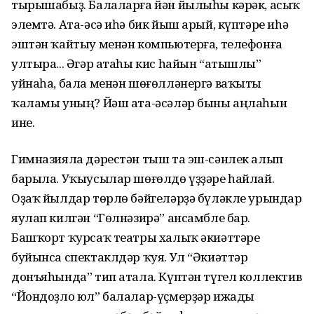
тырышабыҙ. Балаларға йән йылыһы кәрәк, асыҡ
элемтә. Ата-әсә иһә бик йыш арый, күптәре иһә
эштән ҡайтыу менән компьютерға, телефонға
ултыра... Әгәр атаһы кис һайын “атышлы”
уйнаһа, бала менән шөғөлләнергә ваҡыты
ҡаламы уның? Йәш ата-әсәләр быны аңлаһын
ине.
Гимназияла дәрестән тыш та эш-сәнлек алып
барыла. Уҡыусылар шөғөлдө үҙҙәре һайлай.
Оҙаҡ йылдар төрлө бәйгеләрҙә бүләкле урындар
яулап килгән “Гөлнәзирә” ансамбле бар.
Башҡорт ҡурсаҡ театры халыҡ әкиәттәре
буйынса спектаклдәр ҡуя. Ул “Әкиәттәр
донъяһында” тип атала. Күптән түгел коллектив
“Йондоҙло юл” балалар-үҫмерҙәр ижады