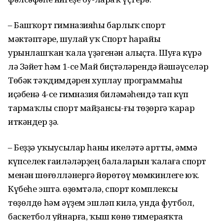
– Башҡорт гимназияһы барлыҡ спорт
мәктәптәре, шулай уҡ Спорт һарайы
урынлашҡан ҡала үҙәгенән алыҫта. Шуға күрә
лә Зәйет һәм 1-се Май биҫтәләрендә йәшәүселәр
Төбәк тәҡдимдәрен хуплау программаһы
иҫәбенә 4-се гимназия биләмәһендә тап күп
тармаҡлы спорт майҙансы-ғы төҙөргә ҡарар
иткәндер ҙә.
– Беҙҙә уҡыусылар һаны икеләтә артты, әммә
күпселек ғаиләләрҙең балаларын ҡалаға спорт
менән шөғөлләнергә йөрөтөү мөмкинлеге юҡ.
Күбеһе эштә. Һөҙөмтәлә, спорт комплексы
төҙөлдө һәм әүҙем эшләп килә, унда футбол,
баскетбол уйнарға, ҡыш көнө тимераяҡта