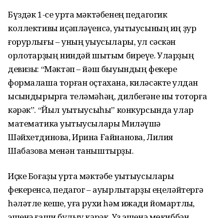
Бүздәк 1-се урта мәктәбенең педагогик
коллективы иҫәпләүенсә, уҡытыусының иң ҙур
ғорурлығы – уның уҡыусылары, ул сәскән
орлоҡтарҙың ниндәй шытым биреүе. Уларҙың
девизы: “Мәктәп – йәш быуындың фекере
формалаша торған оҫтахана, киләсәкте ҡулдан
ысҡындырырға теләмәһәң, дилбегәне ныҡ тоторға
кәрәк”. “Йыл уҡытыусыһы” конкурсында улар
математика уҡытыусылары Миләүшә
Шәйхетдинова, Ирина Ғайнанова, Лилия
Шабазова менән таныштырҙы.
Иҫке Боғаҙы урта мәктәбе уҡытыусылары
фекеренсә, педагог – ауырлыҡтарҙы еңеләйтергә
һәләтле кеше, уға рухи һәм ижади йомартлыҡ,
эшенә ғашиҡ булыу кәрәк. Үҙ эшенә мөкиббән