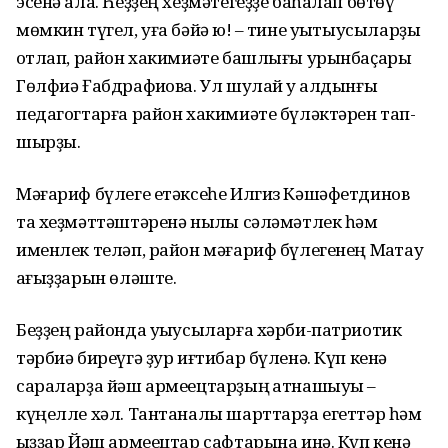
эсенә ала. Һеҙҙең хеҙмәтегеҙҙе баһалап бөтөү
мөмкин түгел, уға бәйә юҡ! – тине уҡытыусыларҙы
ҡотлап, район хакимиәте башлығы урынбаҫары
Гөлфиә Ғабдрафиҡова. Ул шулай уҡ алдынғы
педагогтарға район хакимиәте бүләктәрен тап-
шырҙы.
Мәғариф бүлеге етәксеһе Илгиз Кәшәфетдинов
та хеҙмәттәштәренә ныҡлы сәләмәтлек һәм
именлек теләп, район мәғариф бүлегенең Маҡтау
ҡағыҙҙарын өләште.
Беҙҙең районда уҡыусыларға хәрби-патриотик
тәрбиә биреүгә ҙур иғтибар бүленә. Күп кенә
сараларҙа йәш армеецтарҙың ҡатнашыуы –
күңелле хәл. Тантаналы шарттарҙа егеттәр һәм
ҡыҙҙар Йәш армеецтар сафтарына инә. Күп кенә