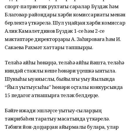
спорт-патриотик рухтағы саралар Бүздәк һәм
Благовар райондары хәрби комиссариаты менән
берлектә үткәрелә. Шул уңайҙан хәрби комиссар
Алик Камалетдинов Бүздәк 1-се һәм 2-се
мәктәптәре директорҙары А. Заһироваға һәм И.
Сакаевҡа Рәхмәт хаттары тапшырҙы.
Теләһә ҡайһы һөнәрҙә, теләһә ҡайһы йәштә, теләһә
ниндәй стажлы кеше һөнәри үҫешкә ынтыла.
Шуныһы ҡыуаныслы, быйылғы уҡыу йылында
“Йыл уҡытыусыһы” һөнәри оҫталыҡ конкурсында
15 педагог ҡатнашырға теләк белдерҙе.
Бәйге ижади эшләүсе уҡытыу-сыларҙың
тәжрибәһен таратыу маҡсатында үткәрелә.
Тәбиғи йон-доҙҙарҙан айырмалы булараҡ, улар