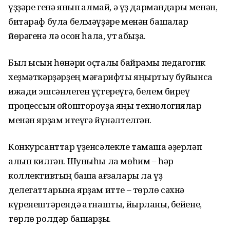
үҙҙәре генә янып ҡалмай, ә үҙ дармандары менән,
битараф була белмәүҙәре менән башҡалар
йөрәгенә лә осҡон һала, ут ҡабыҙа.
Был ысын һөнәри оҫталыҡ байрамы педагогик
хеҙмәткәрҙәрҙең мәғарифты яңыртыу буйынса
ижади эшсәнлеген үҫтереүгә, белем биреү
процессын ойоштороуҙа яңы технологиялар
менән ярҙам итеүгә йүнәлтелгән.
Конкурсанттар үҙенсәлекле тамаша әҙерләп
алып килгән. Шуныһы ла мөһим – һәр
коллективтың башҡа ағзалары ла үҙ
делегаттарына ярҙам итте – төрлө сәхнә
күренештәрендә ҡатнашты, йырланы, бейене,
төрлө ролдәр башҡарҙы.