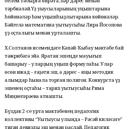
белем табырға өйрәтә, һәр дәрес менән
тәрбиәләй.Үҙ уҡыусыларының уңыштарына
һөйөнәләр һәм уңышһыҙлыҡтарына көйөнәләр.
Бәйгелә математика уҡытыусыһы Лира Йосопова
үҙ оҫталығы менән уртаҡлашты.
Х.Солтанов исемендәге Кәпәй-Ҡыбау мәктәбе бай
тәжрибәгә эйә. Яратҡан эшеңде мауығып
башҡарыу – уларҙың уңыш формулаһы. Улар
өсөн ижад – ғәҙәти эш, ә дәрес – яңы методик
алымдар һынала торған полигон. Конкурста үҙ
эшенең оҫтаһы – тарих уҡытыусыһы Рима
Миңнегәрәева ҡатнашты.
Бүздәк 2-се урта мәктәбенең педагогик
коллективы “Уҡытыусы ҡулында – Рәсәй киләсәге”
тигән девизды эш менән раҫлай. Педагогик