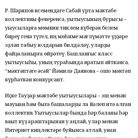
Р. Шәрипов исемендәге Сабай урта мәктәбе
коллективы фекеренсә, уҡытыусының бурысы –
уҡыусыларға мөмкин тиклем күберәк белем
биреү генә түгел, иң мөһиме мәғлүмәтте үҙҙәре
эҙләп табыу юлдарын билдәләү, уларҙы
файҙаланырға өйрәтеү. Башланғыс класс
уҡытыусыһы, уның тураһында яратып әйткәнсә,
“мәктәптәге әсәй” Йәмилә Даянова – ошо мәктәп
күрһәткән конкурсант.
Иҫке Тауҙар мәктәбе уҡытыусылары – эш менән
мауыҡҡан һәм быға башҡаларҙы ла йәлеп итә алған
коллектив. Уҡытыусылар бында һәр баланы һәр
ваҡыт күҙ ҡараштарынан уҡ аңлай, улар менән
Интернет киңлектәре буйынса атлай, унан