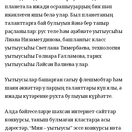
планетала ижади осрашыуҙарҙың бик шәп
икәнлеген яҡшы белә улар. Был планетаның
таланттарға бай булыуын йәнә бер тапҡыр
раҫланылар: рус теле һәм әҙәбиәте уҡытыусыһы
Лиана Низаметдинова, башланғыс класс
уҡытыусыһы Светлана Тимербаева, технология
уҡытыусыһы Гөлнара Ғәлләмова, тарих
уҡытыусыһы Ләйсән Вәлиева улар.
Уҡытыусылар башҡарған сағыу флешмобтар һәм
шаян әкиәттәр уларҙың таланттары күп яҡлы, ә
ижады күтәренке рухта булыуын күрһәтте.
Алда бәйгеселәрҙе шәхсән интернет-сайттар
конкурсы, таныш булмаған кластарҙа асыҡ
дәрестәр, “Мин – уҡытыусы” эссе конкурсы көтә.