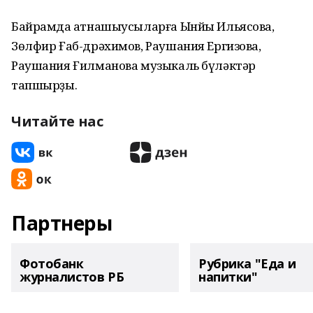
Байрамда ҡатнашыусыларға Ынйы Ильясова,
Зөлфир Ғаб-дрәхимов, Раушания Ергизова,
Раушания Ғилманова музыкаль бүләктәр
тапшырҙы.
Читайте нас
Партнеры
Фотобанк
Рубрика "Еда и
журналистов РБ
напитки"