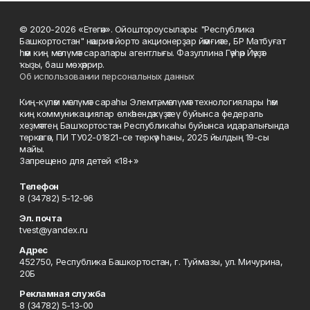
© 2020-2026 «Етегән». Ойоштороусылары: "Республика
Башкортостан" нәшриәт йорто акционерҙар йәмғиәте, БР Матбуғат
һәм киң мәғлүмәт саралары агентлығы. Фазуллина Гәүһәр Йәүҙәт
ҡыҙы, баш мөхәррир.
Об использовании персональных данных
Киң-күләм мәғлүмәт сараһы Элемтә, мәғлүмәт технологиялары һәм
киң коммуникациялар өлкәһендә күҙәтеү буйынса федераль
хеҙмәттең Башҡортостан Республикаһы буйынса идаралығында
теркәлгән, ПИ ТУ02-01821-се теркәү һаны, 2025 йылдың 19-сы
майы.
Запрещено для детей «18+»
Телефон
8 (34782) 5-12-96
Эл. почта
tvest@yandex.ru
Адрес
452750, Республика Башкортостан, г. Туймазы, ул. Мичурина,
20Б
Рекламная служба
8 (34782) 5-13-00