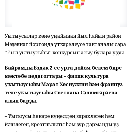
Уҡытыусылар көнө уңайынан йыл һайын район
Мәҙәниәт йортонда үткәрелеүсе тантаналы сара
“Йыл уҡытыусыһы“ конкурсын асыу булараҡ уҙҙы
Байрамды Бүздәк 2-се урта дөйөм белем биреү
мәктәбе педагогтары – физик культура
уҡытыусыһы Марат Хөснуллин һәм француз
теле уҡытыусыһы Светлана Сәлимгәрәева
алып барҙы.
– Уҡытыусы һөнәре күңелдең зирәклеген һәм
йәшлеген, креативлыҡты һәм ҙур дарманды үҙ