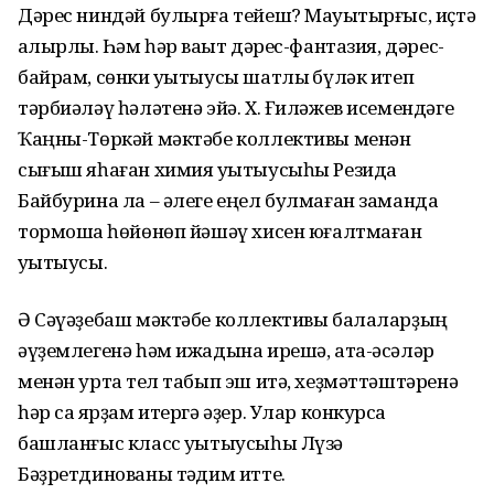
Дәрес ниндәй булырға тейеш? Мауыҡтырғыс, иҫтә
ҡалырлыҡ. Һәм һәр ваҡыт дәрес-фантазия, дәрес-
байрам, сөнки уҡытыусы шатлыҡ бүләк итеп
тәрбиәләү һәләтенә эйә. Х. Ғиләжев исемендәге
Ҡаңны-Төркәй мәктәбе коллективы менән
сығыш яһаған химия уҡытыусыһы Резида
Байбурина ла – әлеге еңел булмаған заманда
тормошҡа һөйөнөп йәшәү хисен юғалтмаған
уҡытыусы.
Ә Сәүәҙебаш мәктәбе коллективы балаларҙың
әүҙемлегенә һәм ижадына ирешә, ата-әсәләр
менән уртаҡ тел табып эш итә, хеҙмәттәштәренә
һәр саҡ ярҙам итергә әҙер. Улар конкурсҡа
башланғыс класс уҡытыусыһы Лүзә
Бәҙретдинованы тәҡдим итте.