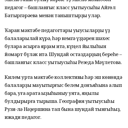
педагог – башланғыс класс уҡытыусыһы Айгөл
Батыргәрәева менән таныштырҙы улар.
Ҡаран мәктәбе педагогтары уҡыусыларҙы үҙ
балаларылай күрә, һәр кемгә үҙҙәрен шәхес
булараҡ асырға ярҙам итә, күңел йылыһын
йомарт бүләк итә. Шундай остаздарҙың береһе –
башланғыс класс уҡытыусыһы Резеда Мәүлетова.
Килем урта мәктәбе коллективы һәр эш көнөндә
балаларҙы мауыҡтырғыс белем донъяһына алып
бара, уға ҡарата ҡыҙыҡһыныу уята, яңылыҡ
булдырырға тырыша. География уҡытыусыһы
Рузи-лә Нәҙершина тап бына шундай тынғыһыҙ,
ижади педагог.