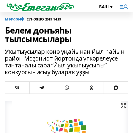
мәғариф
27 НОЯБРЯ 2019, 14:19
Белем донъяһы
тылсымсылары
Уҡытыусылар көнө уңайынан йыл һайын
район Мәҙәниәт йортонда үткәрелеүсе
тантаналы сара “Йыл уҡытыусыһы“
конкурсын асыу булараҡ уҙҙы