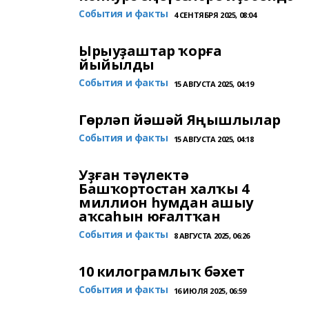
События и факты
4 СЕНТЯБРЯ 2025, 08:04
Ырыуҙаштар ҡорға
йыйылды
События и факты
15 АВГУСТА 2025, 04:19
Гөрләп йәшәй Яңышлылар
События и факты
15 АВГУСТА 2025, 04:18
Уҙған тәүлектә
Башҡортостан халҡы 4
миллион һумдан ашыу
аҡсаһын юғалтҡан
События и факты
8 АВГУСТА 2025, 06:26
10 килограмлыҡ бәхет
События и факты
16 ИЮЛЯ 2025, 06:59