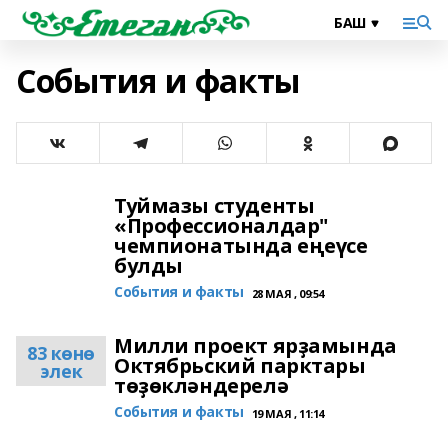
События и факты
Туймазы студенты
«Профессионалдар"
чемпионатында еңеүсе
булды
События и факты
28 МАЯ , 09:54
Милли проект ярҙамында
83 көнө
Октябрьский парктары
элек
төҙөкләндерелә
События и факты
19 МАЯ , 11:14