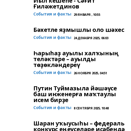
Йыл кешеһе - Сәғит
Ғиләжетдинов
События и факты
29 ЯНВАРЯ , 10:55
Бәхетле яҙмышлы оло шәхес
События и факты
24 ДЕКАБРЯ 2025, 06:03
Һарыһаҙ ауылы халҡының
теләктәре – ауылды
төҙөкләндереү
События и факты
26 НОЯБРЯ 2025, 04:51
Путин Туймазыла йәшәүсе
баш инженерға маҡтаулы
исем бирҙе
События и факты
8 СЕНТЯБРЯ 2025, 10:48
Шаран уҡыусыһы – федераль
конкурс еңеүселәре иҫәбендә