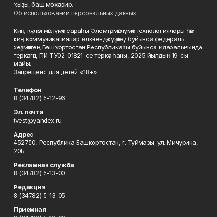
ҡыҙы, баш мөхәррир.
Об использовании персональных данных
Киң-күләм мәғлүмәт сараһы Элемтә, мәғлүмәт технологиялары һәм
киң коммуникациялар өлкәһендә күҙәтеү буйынса федераль
хеҙмәттең Башҡортостан Республикаһы буйынса идаралығында
теркәлгән, ПИ ТУ02-01821-се теркәү һаны, 2025 йылдың 19-сы
майы.
Запрещено для детей «18+»
Телефон
8 (34782) 5-12-96
Эл. почта
tvest@yandex.ru
Адрес
452750, Республика Башкортостан, г. Туймазы, ул. Мичурина,
20Б
Рекламная служба
8 (34782) 5-13-00
Редакция
8 (34782) 5-13-05
Приемная