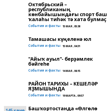
Октябрьский –
республиканың
көнбайышындағы спорт баш
ҡалаһы тиһәк тә хата булмаҫ
События и факты
15 МАЯ , 05:38
Тамашасы күңеленә юл
События и факты
15 МАЯ , 04:31
"Айыҡ ауыл"- берҙәмлек
бәйгеһе
События и факты
14 МАЯ , 06:15
РАЙОН ТАРИХЫ – КЕШЕЛӘР
ЯҘМЫШЫНДА
События и факты
19 МАРТА , 09:57
Башҡортостанда «Өлгөлө
145 көнө