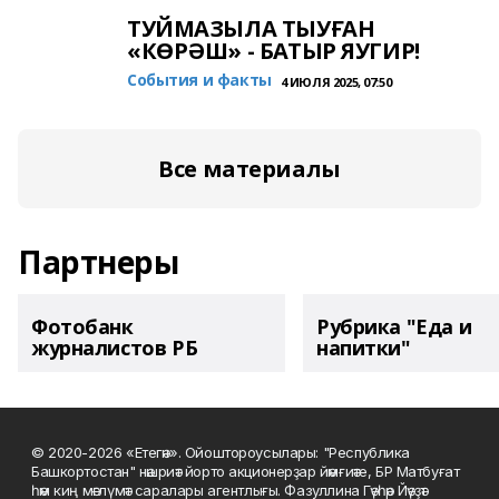
ТУЙМАЗЫЛА ТЫУҒАН
«КӨРӘШ» - БАТЫР ЯУГИР!
События и факты
4 ИЮЛЯ 2025, 07:50
Все материалы
Партнеры
Фотобанк
Рубрика "Еда и
журналистов РБ
напитки"
© 2020-2026 «Етегән». Ойоштороусылары: "Республика
Башкортостан" нәшриәт йорто акционерҙар йәмғиәте, БР Матбуғат
һәм киң мәғлүмәт саралары агентлығы. Фазуллина Гәүһәр Йәүҙәт