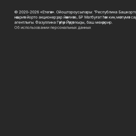
© 2020-2026 «Етегән». Ойоштороусылары: "Республика Башкорт
нәшриәт йорто акционерҙар йәмғиәте, БР Матбуғат һәм киң мәғлүмәт 
агентлығы. Фазуллина Гәүһәр Йәүҙәт ҡыҙы, баш мөхәррир.
Об использовании персональных данных