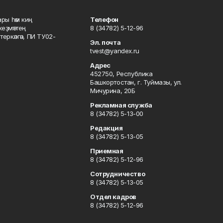
ары һәм киң
Телефон
хеҙмәттең
8 (34782) 5-12-96
ркәлгән, ПИ ТУ02-
Эл. почта
tvest@yandex.ru
Адрес
452750, Республика
Башкортостан, г. Туймазы, ул.
Мичурина, 20Б
Рекламная служба
8 (34782) 5-13-00
Редакция
8 (34782) 5-13-05
Приемная
8 (34782) 5-12-96
Сотрудничество
8 (34782) 5-13-05
Отдел кадров
8 (34782) 5-12-96