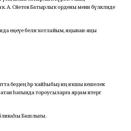
ҡ. А. Сәйетов Батырлыҡ ордены менән бүләкләнде
да еңеүе белән ҡотлайым, яңынан-яңы
аҡытта беҙҙең һәр ҡайһыбыҙ иң яҡшы кешелек
атан һағында тороусыларға ярҙам итергә
убликаһы Башлығы.