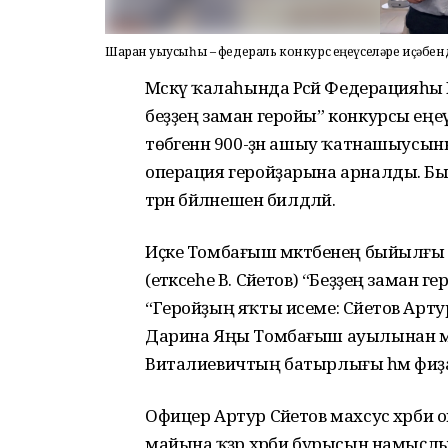
Шаран уҡыусыһы – федераль конкурс еңеүселәре иҫәбен
Мәскәү ҡалаһында Рәсәй Федерацияһы
беҙҙең заман геройы” конкурсы еңе
төбәгенән 900-ҙән ашыу ҡатнашыусын
операция геройҙарына арналды. Был
тәрән бәйләнешен билдәләй.
Иҫке Томбағыш мәктәбенең быйылғ
(етәксеһе В. Сәйетов) “Беҙҙең заман
“Геройҙың яҡты исеме: Сәйетов Арт
Дарина Яңы Томбағыш ауылынан ма
Виталиевичтың батырлығы һәм фиҙа
Офицер Артур Сәйетов махсус хәрби
майына ҡәҙәр хәрби бурысын намыҫлы