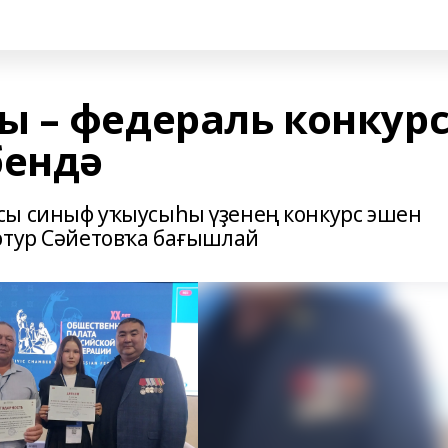
 – федераль конкур
бендә
сы синыф уҡыусыһы үҙенең конкурс эшен
ртур Сәйетовҡа бағышлай