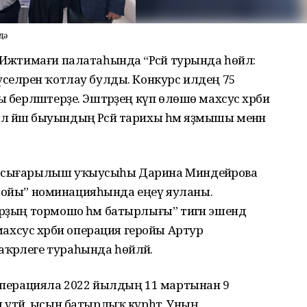
дә
 Ижтимағи палатаһында “Рәсәй турында һөйлә:
үселәрен ҡотлау булды. Конкурс илдең 75
ы берләштерҙе. Эштәрҙең күп өлөшө махсус хәрби
 йәш быуындың Рәсәй тарихы һәм яҙмышы менән
ы сығарылыш уҡыусыһы Дарина Миндейәрова
 геройы” номинацияһында еңеү яуланы.
урҙың тормошо һәм батырлығы” тигән эшендә
хсус хәрби операция геройы Артур
ҡәрлеге тураһында һөйләй.
 операцияла 2022 йылдың 11 мартынан 9
 үтәй, ысын батырлыҡ күрһәтә. Уның