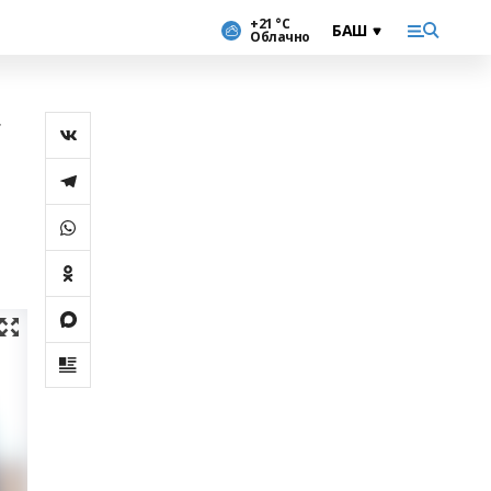
+21 °С
Облачно
с