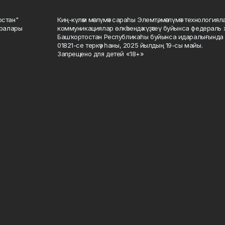
остан"
Киң-күләм мәғлүмәт сараһы Элемтә, мәғлүмәт технологиял
саралары
коммуникациялар өлкәһендә күҙәтеү буйынса федераль 
Башҡортостан Республикаһы буйынса идаралығында те
01821-се теркәү һаны, 2025 йылдың 19-сы майы.
Запрещено для детей «18+»