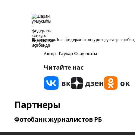
Шаран уҡыусыһы – федераль конкурс еңеүселәре иҫәбен
Автор:
Гаухар Фазуллина
Читайте нас
Партнеры
Фотобанк журналистов РБ