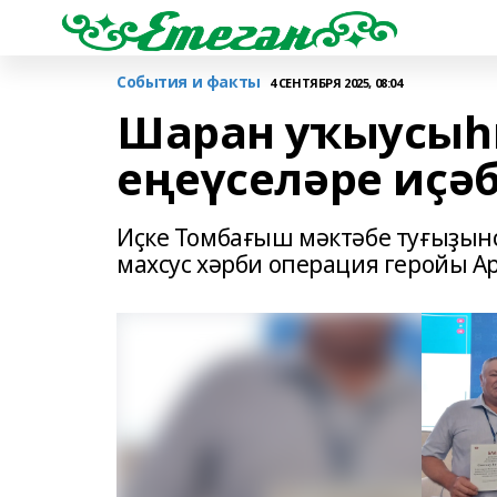
События и факты
4 СЕНТЯБРЯ 2025, 08:04
Шаран уҡыусыһы
еңеүселәре иҫә
Иҫке Томбағыш мәктәбе туғыҙын
махсус хәрби операция геройы А