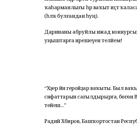
ҡаһарманлығы һәр ваҡыт иҫтә ҡаласа
(һәләҡ булғандан һуң).
Даринаны абруйлы ижад конкурсын
уңыштарға ирешеүен теләйем!
“Хәҙер йәнә геройҙар ваҡыты. Был в
сифаттарын сағылдырырға, бөгөн В
тейеш...”
Радий Хәбиров, Башҡортостан Респ