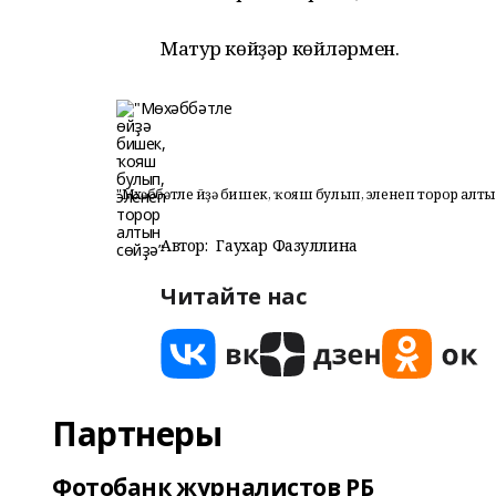
Матур көйҙәр көйләрмен.
"Мөхәббәтле өйҙә бишек, ҡояш булып, эленеп торор алтын
Автор:
Гаухар Фазуллина
Читайте нас
Партнеры
Фотобанк журналистов РБ