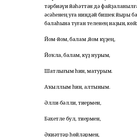
тәрбиәүи йәһәттән дә файҙаланылғ
әсәһенең уға ниндәй бишек йыры б
балаһына туған теленең наҙын, көй
Йом-йом, балам ,йом күҙең,
Йоҡла, балам, күҙ нурым,
Шатлығым һин, матурым.
Аҡыллым һин, алтыным.
Әлли-бәлли, тиермен,
Бәхетле бул, тиермен,
Әкиәттәр һөйләрмен,