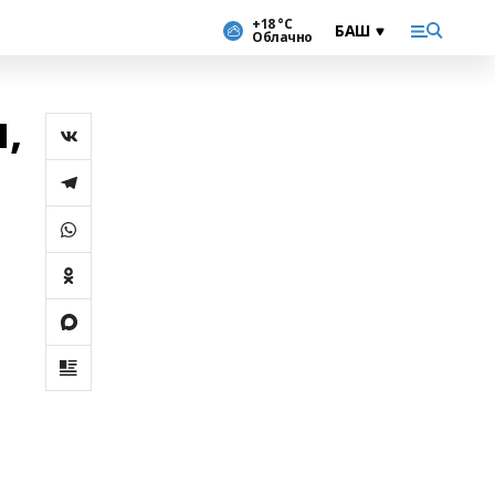
+18 °С
Облачно
,