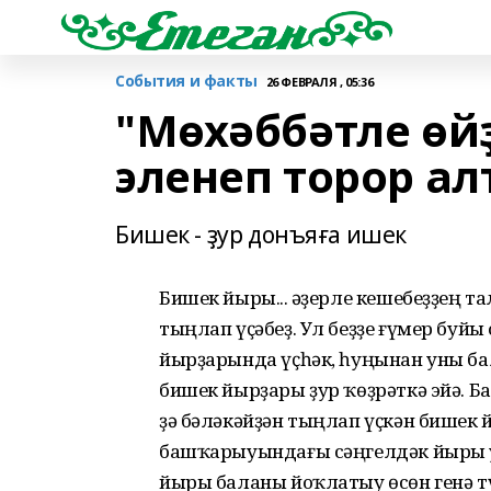
События и факты
26 ФЕВРАЛЯ , 05:36
"Мөхәббәтле өй
эленеп торор ал
Бишек - ҙур донъяға ишек
Бишек йыры... Ҡәҙерле кешебеҙҙең 
тыңлап үҫәбеҙ. Ул беҙҙе ғүмер буйы
йырҙарында үҫһәк, һуңынан уны ба
бишек йырҙары ҙур ҡөҙрәткә эйә. Б
ҙә бәләкәйҙән тыңлап үҫкән бишек 
башҡарыуындағы сәңгелдәк йыры у
йыры баланы йоҡлатыу өсөн генә тү