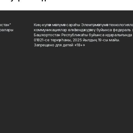
остан"
Киң-күләм мәғлүмәт сараһы Элемтә, мәғлүмәт технологиял
саралары
коммуникациялар өлкәһендә күҙәтеү буйынса федераль 
Башҡортостан Республикаһы буйынса идаралығында те
01821-се теркәү һаны, 2025 йылдың 19-сы майы.
Запрещено для детей «18+»