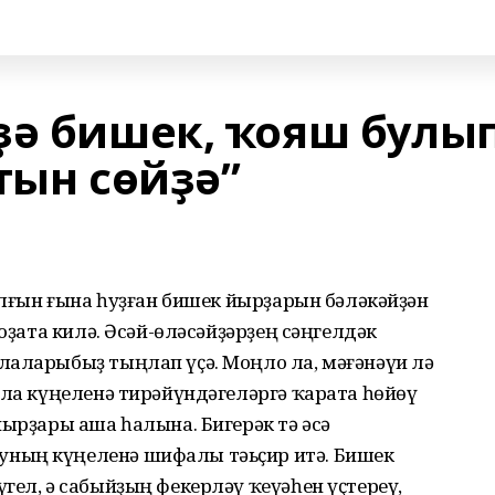
ҙә бишек, ҡояш булып
тын сөйҙә”
талғын ғына һуҙған бишек йырҙарын бәләкәйҙән
 оҙата килә. Әсәй-өләсәйҙәрҙең сәңгелдәк
лаларыбыҙ тыңлап үҫә. Моңло ла, мәғәнәүи лә
ала күңеленә тирәйүндәгеләргә ҡарата һөйөү
йырҙары аша һалына. Бигерәк тә әсә
ның күңеленә шифалы тәьҫир итә. Бишек
гел, ә сабыйҙың фекерләү ҡеүәһен үҫтереү,