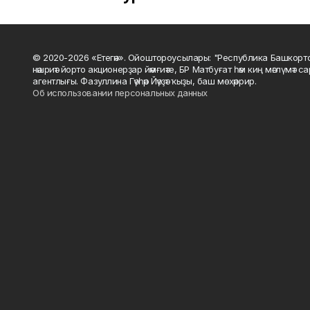
© 2020-2026 «Етегән». Ойоштороусылары: "Республика Башкорт
нәшриәт йорто акционерҙар йәмғиәте, БР Матбуғат һәм киң мәғлүмәт 
агентлығы. Фазуллина Гәүһәр Йәүҙәт ҡыҙы, баш мөхәррир.
Об использовании персональных данных