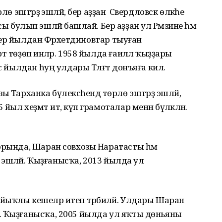
лө эштәрҙә эшләй, бер аҙҙан Свердловск өлкәһе
улып эшләй башлай. Бер аҙҙан ул Рәмзиәне һәм
. Бер йылдан Фәрхетдиновтар тыуған
 төҙөп инәләр. 1958 йылда ғаиләлә ҡыҙҙары
с йылдан һуң улдары Тәлғәт донъяға килә.
 Тарханка бүлексәһендә төрлө эштәрҙә эшләй,
л хеҙмәт итә, күп грамоталар менән бүләкләнә.
орында, Шаран совхозы Наратасты һәм
ҙә эшләй. Ҡыҙғанысҡа, 2013 йылда ул
ыҡлы кешеләр итеп тәрбиәләй. Улдары Шаран
. Ҡыҙғанысҡа, 2005 йылда ул яҡты дөньяны