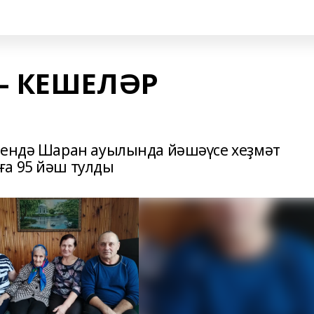
– КЕШЕЛӘР
гендә Шаран ауылында йәшәүсе хеҙмәт
ға 95 йәш тулды