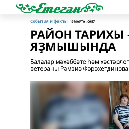
События и факты
19 МАРТА , 09:57
РАЙОН ТАРИХЫ 
ЯҘМЫШЫНДА
Балалар мәхәббәте һәм хәстәрле
ветераны Рәмзиә Фәрәхетдинова