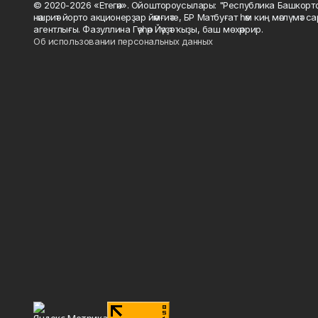
© 2020-2026 «Етегән». Ойоштороусылары: "Республика Башкорт
нәшриәт йорто акционерҙар йәмғиәте, БР Матбуғат һәм киң мәғлүмәт 
агентлығы. Фазуллина Гәүһәр Йәүҙәт ҡыҙы, баш мөхәррир.
Об использовании персональных данных