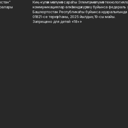
остан"
Киң-күләм мәғлүмәт сараһы Элемтә, мәғлүмәт технологиял
саралары
коммуникациялар өлкәһендә күҙәтеү буйынса федераль 
Башҡортостан Республикаһы буйынса идаралығында те
01821-се теркәү һаны, 2025 йылдың 19-сы майы.
Запрещено для детей «18+»