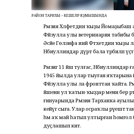
РАЙОН ТАРИХЫ – КЕШЕЛӘР ЯҘМЫШЫНДА
Рәмзия Хәлфетдин ҡыҙы Йомаҙыбаш а
Фәйзулла улы ветеринария табибы б
Әсәйе Гөлзифа инәй Фәтхетдин ҡыҙы л
Нәбиуллиндар дүрт бала тәрбиәләп үҫтерә
Рәмзиәгә 11 йәш тулғас, Нәбиуллиндар
1945 йылда улар тыуған яҡтарына әй
Фәйзулла улы ла фронттан ҡайта. Рә
йәшенән ул ҡатын-ҡыҙҙар менән бер 
ғинуарында Рәмзия Тарханка ауылын
кейәүгә сыға. Улар осраҡлы рәүештә 
һәм аҡ май һатып ултырған һомғол бу
дуҫлашып китә.