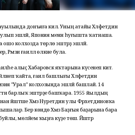
уылында донъяға килә. Уның атайы Хәләфетдин
улып эшләй, Япония менән һуғышта ҡатнаша.
а ошо колхозда төрлө эштәрҙә эшләй.
, Рәмзиә ғаиләлә өлкәне була.
 ғаиләһе алыҫ Хабаровск яҡтарына күсенеп китә.
ләнеп ҡайта, ғаилә башлығы Хәләфетдин
мзия "Урал" колхозында эшләй башлай. 14
рәттән барлыҡ эштәрҙе башҡара. 1955 йылдың
ан йәштәше Хәмзә Нуретдин улы Фәрхетдиновҡа
танышалар. Бер көндө Хәмзә Баҙғыя баҙарына бара
йлы, мөләйем ҡыҙға күҙе төшә. Йәштәр