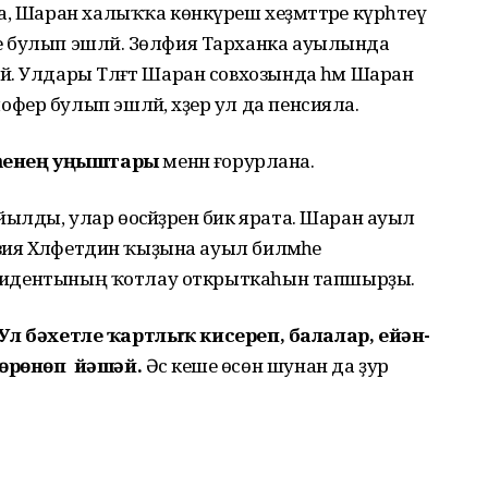
, Шаран халыҡҡа көнкүреш хеҙмәттәре күрһәтеү
 булып эшләй. Зөлфия Тарханка ауылында
. Улдары Тәлғәт Шаран совхозында һәм Шаран
ер булып эшләй, хәҙер ул да пенсияла.
һенең
уңыштары
менән ғорурлана.
лды, улар өоәсәйҙәрен бик ярата. Шаран ауыл
зия Хәләфетдин ҡыҙына ауыл биләмәһе
Президентының ҡотлау открыткаһын тапшырҙы.
Ул бәхетле ҡартлыҡ кисереп, балалар, ейән-
төрөнөп йәшәй.
Әсә кеше өсөн шунан да ҙур