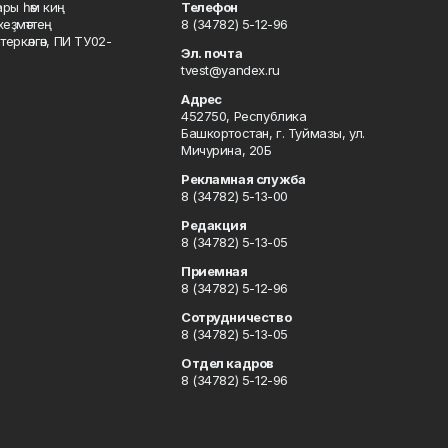
ары һәм киң
Телефон
хеҙмәттең
8 (34782) 5-12-96
ркәлгән, ПИ ТУ02-
Эл. почта
tvest@yandex.ru
Адрес
452750, Республика
Башкортостан, г. Туймазы, ул.
Мичурина, 20Б
Рекламная служба
8 (34782) 5-13-00
Редакция
8 (34782) 5-13-05
Приемная
8 (34782) 5-12-96
Сотрудничество
8 (34782) 5-13-05
Отдел кадров
8 (34782) 5-12-96