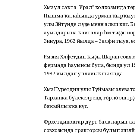
Хәмзә ул саҡта "Урал" колхозында төр
Пышма ҡалаһында урман ҡырҡыусы б
улы Зәйтүнде лә үҙе менән алып китә
ауылдарына ҡайталар һәм тиҙҙән йорт
Зинура, 1962 йылда – Зөлфиә тыуа, ө
Рәмзия Хәлфетдин ҡыҙы Шаран совхозы
фермада һауынсы була, бында ул 15 йы
1987 йылдан уллайыҡлы ялда.
Хәмзә Нуретдин улы Туймазы элеват
Тарханка бүлексәләрендә төрлө эштәр
баҡыйлыҡҡа күсә.
Фәрхетдиновтар дүрт балаларын лай
совхозында тракторсы булып эшләй