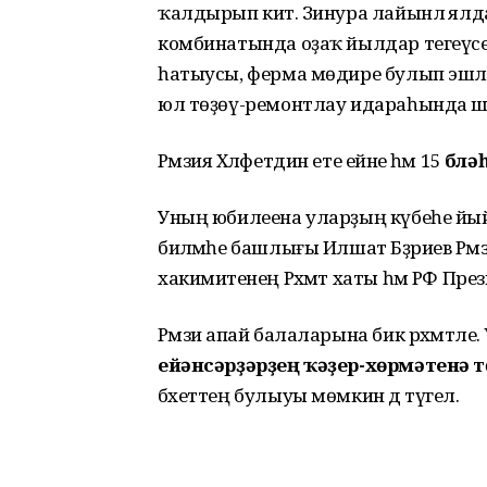
ҡалдырып китә. Зинура лайынлә ялда
комбинатында оҙаҡ йылдар тегеүсе
һатыусы, ферма мөдире булып эшләй
юл төҙөү-ремонтлау идараһында шоф
Рәмзия Хәләфетдин ете ейәне һәм 15
бүлә
Уның юбилеена уларҙың күбеһе йыйы
биләмәһе башлығы Илшат Бәҙриев Рәм
хакимиәтенең Рәхмәт хаты һәм РФ 
Рәмзиә апай балаларына бик рәхмәтле.
ейәнсәрҙәрҙең ҡәҙер-хөрмәтенә 
бәхеттең булыуы мөмкин дә түгел.