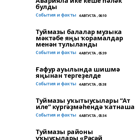
Аварияла ике кеше һәләк
булды
События и факты
4 АВГУСТА , 06:10
Туймазы балалар музыка
мәктәбе яңы ҡорамалдар
менән тулыланды
События и факты
4 АВГУСТА , 05:39
Ғафур ауылында шишмә
яңынан тергеҙелде
События и факты
4 АВГУСТА , 05:38
Туймазы уҡытыусылары “Ат
иле” күргәҙмәһендә ҡатнаша
События и факты
4 АВГУСТА , 05:34
Туймазы районы
уҡыусылары «Рәсәй