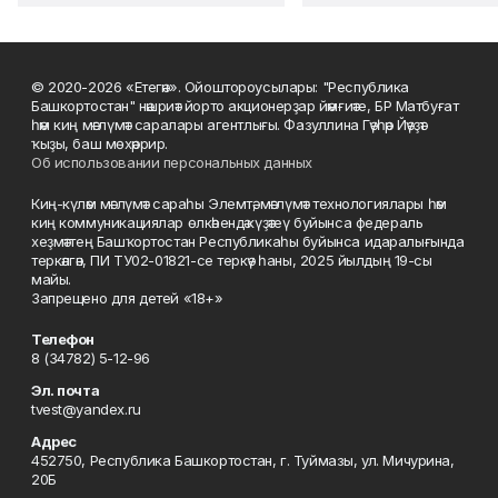
© 2020-2026 «Етегән». Ойоштороусылары: "Республика
Башкортостан" нәшриәт йорто акционерҙар йәмғиәте, БР Матбуғат
һәм киң мәғлүмәт саралары агентлығы. Фазуллина Гәүһәр Йәүҙәт
ҡыҙы, баш мөхәррир.
Об использовании персональных данных
Киң-күләм мәғлүмәт сараһы Элемтә, мәғлүмәт технологиялары һәм
киң коммуникациялар өлкәһендә күҙәтеү буйынса федераль
хеҙмәттең Башҡортостан Республикаһы буйынса идаралығында
теркәлгән, ПИ ТУ02-01821-се теркәү һаны, 2025 йылдың 19-сы
майы.
Запрещено для детей «18+»
Телефон
8 (34782) 5-12-96
Эл. почта
tvest@yandex.ru
Адрес
452750, Республика Башкортостан, г. Туймазы, ул. Мичурина,
20Б