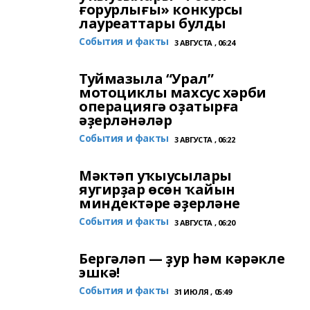
ғорурлығы» конкурсы
лауреаттары булды
События и факты
3 АВГУСТА , 06:24
Туймазыла “Урал”
мотоциклы махсус хәрби
операциягә оҙатырға
әҙерләнәләр
События и факты
3 АВГУСТА , 06:22
Мәктәп уҡыусылары
яугирҙар өсөн ҡайын
миндектәре әҙерләне
События и факты
3 АВГУСТА , 06:20
Бергәләп — ҙур һәм кәрәкле
эшкә!
События и факты
31 ИЮЛЯ , 05:49