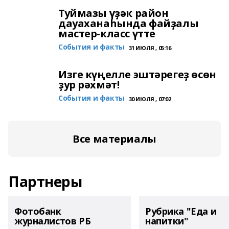
Туймазы үҙәк район
дауаханаһында файҙалы
мастер-класс үтте
События и факты
31 ИЮЛЯ , 05:16
Изге күңелле эштәрегеҙ өсөн
ҙур рәхмәт!
События и факты
30 ИЮЛЯ , 07:02
Все материалы
Партнеры
Фотобанк
Рубрика "Еда и
журналистов РБ
напитки"