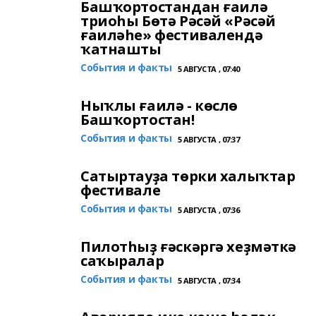
Башҡортостандан ғаилә
триоһы Бөтә Рәсәй «Рәсәй
ғаиләһе» фестивалендә
ҡатнашты
События и факты
5 АВГУСТА , 07:40
Ныҡлы ғаилә - көслө
Башҡортостан!
События и факты
5 АВГУСТА , 07:37
Cатыртауҙа төрки халыҡтар
фестивале
События и факты
5 АВГУСТА , 07:36
Пилотһыҙ ғәскәргә хеҙмәткә
саҡыралар
События и факты
5 АВГУСТА , 07:34