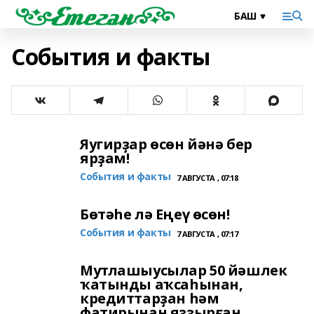
События и факты
Яугирҙар өсөн йәнә бер
ярҙам!
События и факты
7 АВГУСТА , 07:18
Бөтәһе лә Еңеү өсөн!
События и факты
7 АВГУСТА , 07:17
Мутлашыусылар 50 йәшлек
ҡатынды аҡсаһынан,
кредиттарҙан һәм
фатирынан яҙҙырған