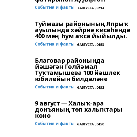
События и факты
7 АВГУСТА , 07:14
Туймазы районының Япрыҡ
ауылында хәйриә кисәһендә
400 мең һум аҡса йыйылды.
События и факты
6 АВГУСТА , 04:53
Благовар районында
йәшәгән Гөлйәмал
Туҡтамышева 100 йәшлек
юбилейын билдәләне
События и факты
6 АВГУСТА , 04:52
9 август — Халыҡ-ара
донъяның төп халыҡтары
көнө
События и факты
6 АВГУСТА , 04:50