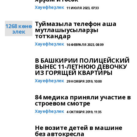
Хәуефһеҙлек
11 ИЮЛЯ 2023, 07:33
Туймазыла телефон аша
1268 көнө
мутлашыусыларҙы
элек
тотҡандар
Хәуефһеҙлек
16 ФЕВРАЛЯ 2023, 08:09
В БАШКИРИИ ПОЛИЦЕЙСКИЙ
ВЫНЕС 11-ЛЕТНЮЮ ДЕВОЧКУ
ИЗ ГОРЯЩЕЙ КВАРТИРЫ
Хәуефһеҙлек
29 НОЯБРЯ 2019, 10:00
84 медика приняли участие в
строевом смотре
Хәуефһеҙлек
4 ОКТЯБРЯ 2019, 11:35
Не возите детей в машине
без автокресла