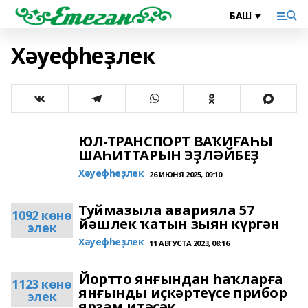
Хәуефһеҙлек
ЮЛ-ТРАНСПОРТ ВАҠИҒАҺЫ
ШАҺИТТАРЫН ЭҘЛӘЙБЕҘ
Хәуефһеҙлек
26 ИЮНЯ 2025, 09:10
Туймазыла аварияла 57
1092 көнө
йәшлек ҡатын зыян күргән
элек
Хәуефһеҙлек
11 АВГУСТА 2023, 08:16
Йортто янғындан һаҡларға
1123 көнө
янғынды иҫкәртеүсе прибор
элек
ярҙам итәсәк