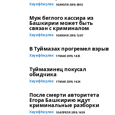
Хәуефһеҙлек
16 ИЮЛЯ 2019, 09:32
Муж беглого кассира из
Башкирии может быть
связан с криминалом
Хәуефһеҙлек
10 ИЮНЯ 2019, 12:07
В Туймазах прогремел взрыв
Хәуефһеҙлек
17 МАЯ 2019, 14:25
Туймазинец покусал
обидчика
Хәуефһеҙлек
17 МАЯ 2019, 14:24
После смерти авторитета
Егора Башкирию ждут
криминальные разборки
Хәуефһеҙлек
10 АПРЕЛЯ 2019, 14:39