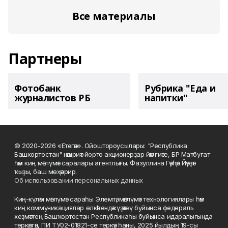
Все материалы
Партнеры
Фотобанк
Рубрика "Еда и
журналистов РБ
напитки"
© 2020-2026 «Етегән». Ойоштороусылары: "Республика
Башкортостан" нәшриәт йорто акционерҙар йәмғиәте, БР Матбуғат
һәм киң мәғлүмәт саралары агентлығы. Фазуллина Гәүһәр Йәүҙәт
ҡыҙы, баш мөхәррир.
Об использовании персональных данных
Киң-күләм мәғлүмәт сараһы Элемтә, мәғлүмәт технологиялары һәм
киң коммуникациялар өлкәһендә күҙәтеү буйынса федераль
хеҙмәттең Башҡортостан Республикаһы буйынса идаралығында
теркәлгән, ПИ ТУ02-01821-се теркәү һаны, 2025 йылдың 19-сы