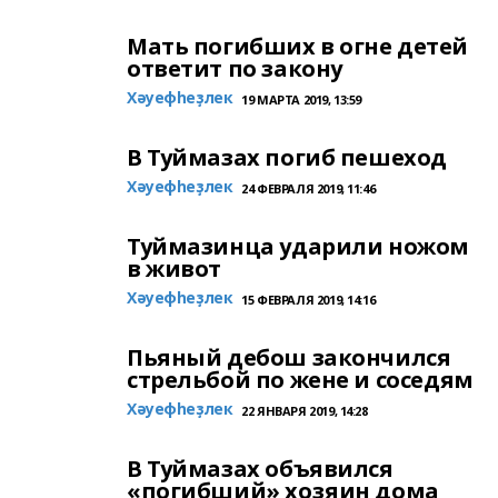
Мать погибших в огне детей
ответит по закону
Хәуефһеҙлек
19 МАРТА 2019, 13:59
В Туймазах погиб пешеход
Хәуефһеҙлек
24 ФЕВРАЛЯ 2019, 11:46
Туймазинца ударили ножом
в живот
Хәуефһеҙлек
15 ФЕВРАЛЯ 2019, 14:16
Пьяный дебош закончился
стрельбой по жене и соседям
Хәуефһеҙлек
22 ЯНВАРЯ 2019, 14:28
В Туймазах объявился
«погибший» хозяин дома