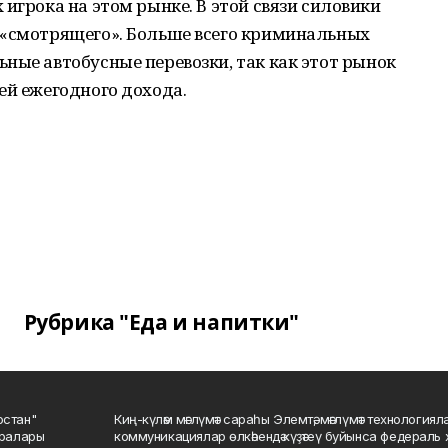
игрока на этом рынке. В этой связи силовики
 «смотрящего». Больше всего криминальных
ные автобусные перевозки, так как этот рынок
ей ежегодного дохода.
Рубрика "Еда и напитки"
остан"
Киң-күләм мәғлүмәт сараһы Элемтә, мәғлүмәт технологиял
саралары
коммуникациялар өлкәһендә күҙәтеү буйынса федераль 