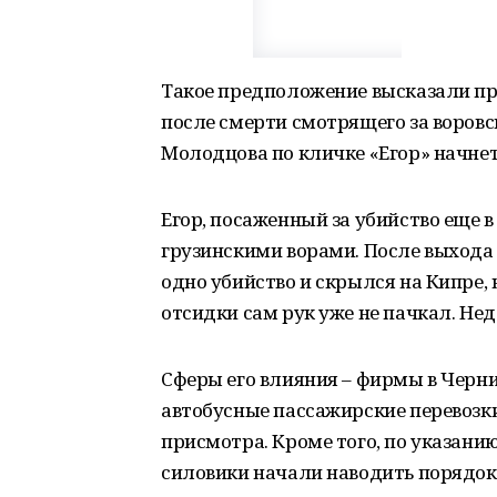
Такое предположение высказали пр
после смерти смотрящего за воров
Молодцова по кличке «Егор» начне
Егор, посаженный за убийство еще 
грузинскими ворами. После выхода 
одно убийство и скрылся на Кипре,
отсидки сам рук уже не пачкал. Нед
Сферы его влияния – фирмы в Черн
автобусные пассажирские перевозки
присмотра. Кроме того, по указани
силовики начали наводить порядок 