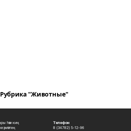
Рубрика "Животные"
ары һәм киң
Телефон
хеҙмәттең
8 (34782) 5-12-96