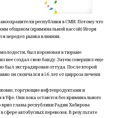
авоохранители республики в СМИ. Потому что
ским общаком (криминальной кассой) Игоря
тся передел рынка влияния.
в молодости, был коронован в тюрьме
из нее создал свою банду. Затем совершил еще
 но был экстрадирован оттуда. После второй
авно он скончался в 56 лет от цирроза печени.
иковке, торгующие нефтепродуктами и
 в Уфе. Они пока остаются без криминального
ю врио главы республики Радия Хабирова
в сфере автобусных перевозок. В результате