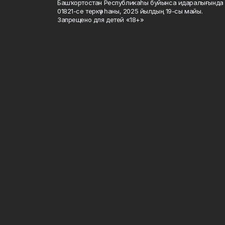
Башҡортостан Республикаһы буйынса идаралығында те
01821-се теркәү һаны, 2025 йылдың 19-сы майы.
Запрещено для детей «18+»