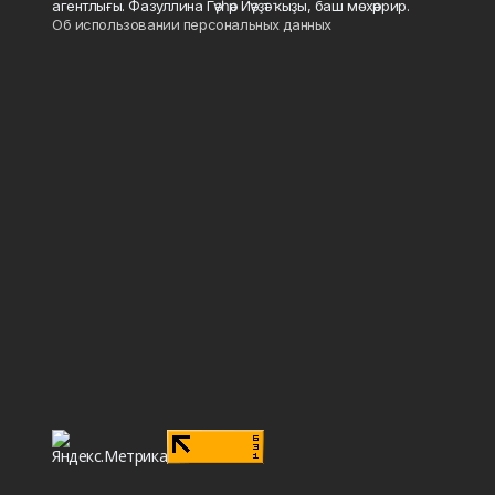
агентлығы. Фазуллина Гәүһәр Йәүҙәт ҡыҙы, баш мөхәррир.
Об использовании персональных данных