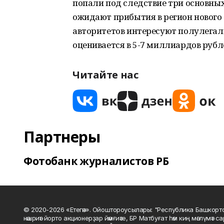
попали под следствие три основных 
ожидают прибытия в регион нового
авторитетов интересуют полулегаль
оценивается в 5-7 миллиардов рубл
Читайте нас
Партнеры
Фотобанк журналистов РБ
© 2020-2026 «Етегән». Ойоштороусылары: "Республика Башкорт
нәшриәт йорто акционерҙар йәмғиәте, БР Матбуғат һәм киң мәғлүмәт 