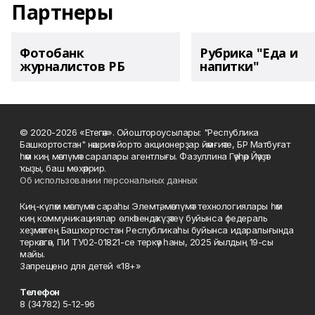
Партнеры
Фотобанк
Рубрика "Еда и
журналистов РБ
напитки"
© 2020-2026 «Етегән». Ойоштороусылары: "Республика
Башкортостан" нәшриәт йорто акционерҙар йәмғиәте, БР Матбуғат
һәм киң мәғлүмәт саралары агентлығы. Фазуллина Гәүһәр Йәүҙәт
ҡыҙы, баш мөхәррир.
Об использовании персональных данных
Киң-күләм мәғлүмәт сараһы Элемтә, мәғлүмәт технологиялары һәм
киң коммуникациялар өлкәһендә күҙәтеү буйынса федераль
хеҙмәттең Башҡортостан Республикаһы буйынса идаралығында
теркәлгән, ПИ ТУ02-01821-се теркәү һаны, 2025 йылдың 19-сы
майы.
Запрещено для детей «18+»
Телефон
8 (34782) 5-12-96