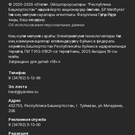
© 2020-2026 «Етегән». Ойоштороусылары: "Республика
Башкортостан" нәшриәт йорто акционерҙар йәмғиәте, БР Матбуғат
һәм киң мәғлүмәт саралары агентлығы. Фазуллина Гәүһәр Йәүҙәт
ҡыҙы, баш мөхәррир.
Об использовании персональных данных
Киң-күләм мәғлүмәт сараһы Элемтә, мәғлүмәт технологиялары һәм
киң коммуникациялар өлкәһендә күҙәтеү буйынса федераль
хеҙмәттең Башҡортостан Республикаһы буйынса идаралығында
теркәлгән, ПИ ТУ02-01821-се теркәү һаны, 2025 йылдың 19-сы
майы.
Запрещено для детей «18+»
Телефон
8 (34782) 5-12-96
Эл. почта
tvest@yandex.ru
Адрес
452750, Республика Башкортостан, г. Туймазы, ул. Мичурина,
20Б
Рекламная служба
8 (34782) 5-13-00
Редакция