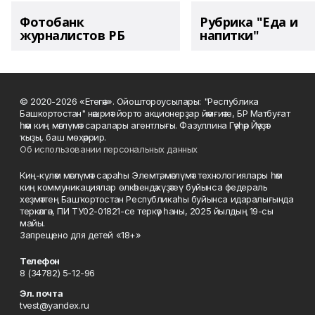
Фотобанк
Рубрика "Еда и
журналистов РБ
напитки"
© 2020-2026 «Етегән». Ойоштороусылары: "Республика
Башкортостан" нәшриәт йорто акционерҙар йәмғиәте, БР Матбуғат
һәм киң мәғлүмәт саралары агентлығы. Фазуллина Гәүһәр Йәүҙәт
ҡыҙы, баш мөхәррир.
Об использовании персональных данных
Киң-күләм мәғлүмәт сараһы Элемтә, мәғлүмәт технологиялары һәм
киң коммуникациялар өлкәһендә күҙәтеү буйынса федераль
хеҙмәттең Башҡортостан Республикаһы буйынса идаралығында
теркәлгән, ПИ ТУ02-01821-се теркәү һаны, 2025 йылдың 19-сы
майы.
Запрещено для детей «18+»
Телефон
8 (34782) 5-12-96
Эл. почта
tvest@yandex.ru