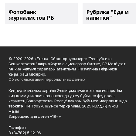
Фотобанк
Рубрика "Еда и
журналистов РБ
напитки"
© 2020-2026 «Етегән». Ойоштороусылары: "Республика
Башкортостан" нәшриәт йорто акционерҙар йәмғиәте, БР Матбуғат
һәм киң мәғлүмәт саралары агентлығы. Фазуллина Гәүһәр Йәүҙәт
ҡыҙы, баш мөхәррир.
Об использовании персональных данных
Киң-күләм мәғлүмәт сараһы Элемтә, мәғлүмәт технологиялары һәм
киң коммуникациялар өлкәһендә күҙәтеү буйынса федераль
хеҙмәттең Башҡортостан Республикаһы буйынса идаралығында
теркәлгән, ПИ ТУ02-01821-се теркәү һаны, 2025 йылдың 19-сы
майы.
Запрещено для детей «18+»
Телефон
8 (34782) 5-12-96