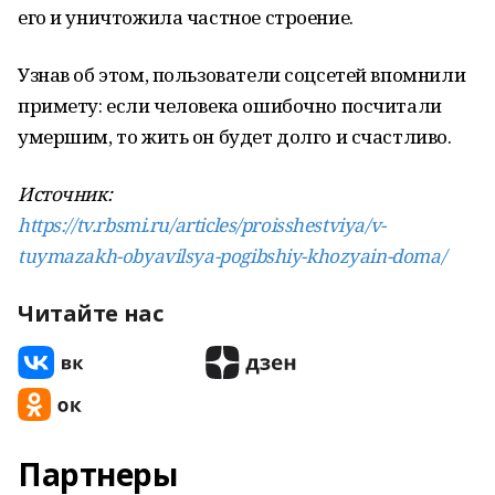
его и уничтожила частное строение.
Узнав об этом, пользователи соцсетей впомнили
примету: если человека ошибочно посчитали
умершим, то жить он будет долго и счастливо.
Источник:
https://tv.rbsmi.ru/articles/proisshestviya/v-
tuymazakh-obyavilsya-pogibshiy-khozyain-doma/
Читайте нас
Партнеры