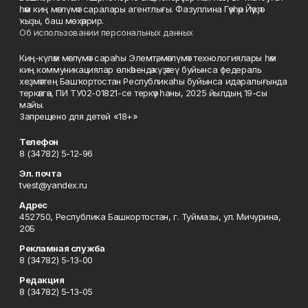
һәм киң мәғлүмәт саралары агентлығы. Фазуллина Гәүһәр Йәүҙәт
ҡыҙы, баш мөхәррир.
Об использовании персональных данных
Киң-күләм мәғлүмәт сараһы Элемтә, мәғлүмәт технологиялары һәм
киң коммуникациялар өлкәһендә күҙәтеү буйынса федераль
хеҙмәттең Башҡортостан Республикаһы буйынса идаралығында
теркәлгән, ПИ ТУ02-01821-се теркәү һаны, 2025 йылдың 19-сы
майы.
Запрещено для детей «18+»
Телефон
8 (34782) 5-12-96
Эл. почта
tvest@yandex.ru
Адрес
452750, Республика Башкортостан, г. Туймазы, ул. Мичурина,
20Б
Рекламная служба
8 (34782) 5-13-00
Редакция
8 (34782) 5-13-05