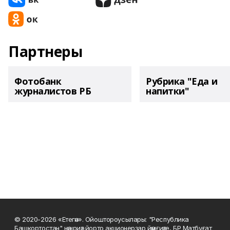
Партнеры
Фотобанк
Рубрика "Еда и
журналистов РБ
напитки"
© 2020-2026 «Етегән». Ойоштороусылары: "Республика
Башкортостан" нәшриәт йорто акционерҙар йәмғиәте, БР Матбуғат