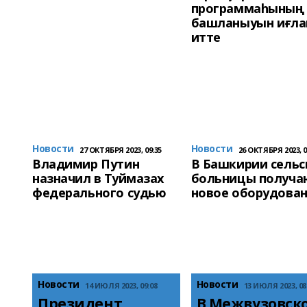
программаһының
башланыуын иғла
итте
Новости
Новости
27 ОКТЯБРЯ 2023, 09:35
26 ОКТЯБРЯ 2023, 0
Владимир Путин
В Башкирии сельс
назначил в Туймазах
больницы получа
федерального судью
новое оборудова
Новости
Новости
14 ИЮЛЯ 2023, 09:08
13 ИЮЛЯ 2023, 08
Президент 
В Межвузовско