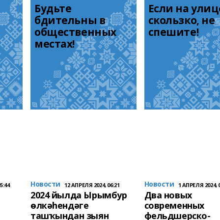
Будьте 
Если на улице
бдительны в 
скользко, не 
общественных 
спешите!
местах!
Новости
Новости
5:44
12 АПРЕЛЯ 2024, 06:21
1 АПРЕЛЯ 2024, 0
2024 йылда Ырымбур
Два новых
өлкәһендәге
современных
ташҡындан зыян
фельдшерско-