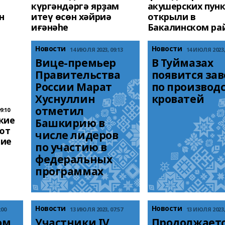
күргәндәргә ярҙам
акушерских пун
н
итеү өсөн хәйриә
открыли в
иғәнәһе
Бакалинском ра
Новости
Новости
14 ИЮЛЯ 2023, 09:13
14 ИЮЛЯ 2023, 
Вице-премьер 
В Туймазах 
Правительства 
появится зав
России Марат 
по производс
Хуснуллин 
кроватей
отметил 
9:10
кие
Башкирию в 
ют
числе лидеров 
ние
по участию в 
федеральных 
программах
Новости
Новости
:00
13 ИЮЛЯ 2023, 07:57
13 ИЮЛЯ 2023, 
м 
Участники IV 
Продолжаетс