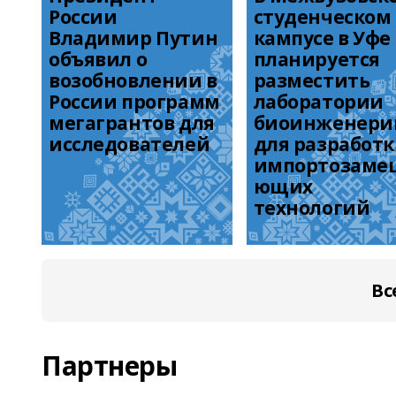
России 
студенческом 
Владимир Путин 
кампусе в Уфе 
объявил о 
планируется 
возобновлении в 
разместить 
России программ 
лаборатории 
мегагрантов для 
биоинженерии
исследователей
для разработк
импортозаме
ющих 
технологий
Вс
Партнеры