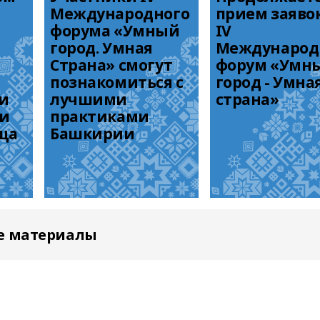
Международного 
прием заявок
форума «Умный 
IV 
город. Умная 
Международ
Страна» смогут 
форум «Умны
познакомиться с 
город - Умная
 
лучшими 
страна»
и 
практиками 
ща
Башкирии
е материалы