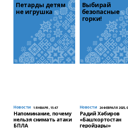
Петарды детям 
Выбирай 
не игрушка
безопасные 
горки!
Новости
Новости
1 ЯНВАРЯ , 15:47
24 ФЕВРАЛЯ 2025, 0
Напоминание, почему
Радий Хәбиров
нельзя снимать атаки
«Башҡортостан
БПЛА
геройҙары»