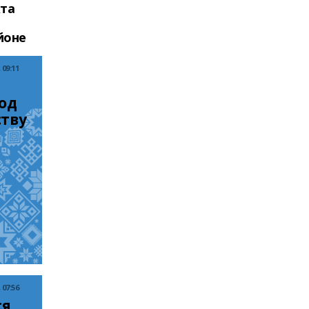
кта
йоне
09:11
од 
тву 
07:56
я 