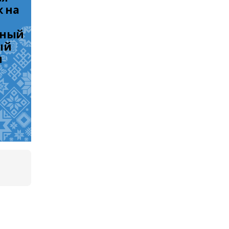
 на 
ный 
й 
 