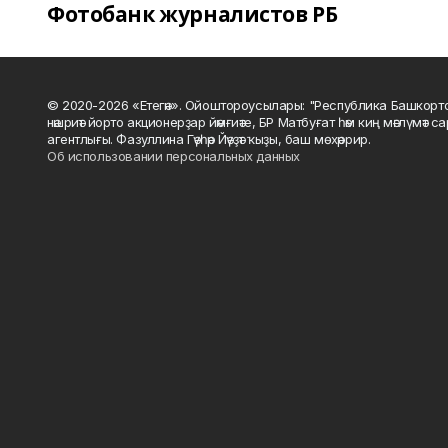
Фотобанк журналистов РБ
© 2020-2026 «Етегән». Ойоштороусылары: "Республика Башкорт
нәшриәт йорто акционерҙар йәмғиәте, БР Матбуғат һәм киң мәғлүмәт 
агентлығы. Фазуллина Гәүһәр Йәүҙәт ҡыҙы, баш мөхәррир.
Об использовании персональных данных