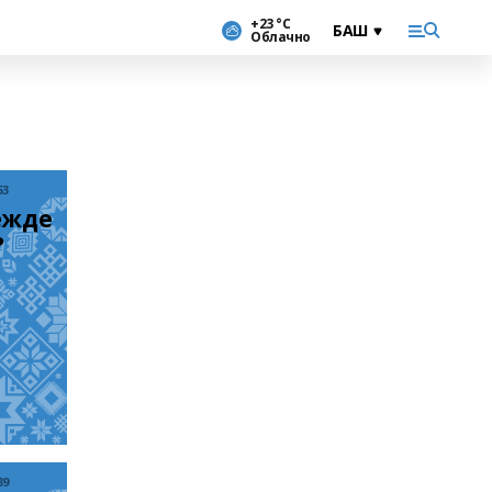
+23 °С
Облачно
53
жде 
?
39