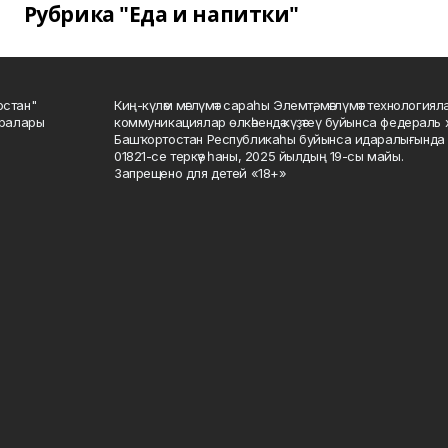
Рубрика "Еда и напитки"
остан"
Киң-күләм мәғлүмәт сараһы Элемтә, мәғлүмәт технологиял
саралары
коммуникациялар өлкәһендә күҙәтеү буйынса федераль 
Башҡортостан Республикаһы буйынса идаралығында те
01821-се теркәү һаны, 2025 йылдың 19-сы майы.
Запрещено для детей «18+»