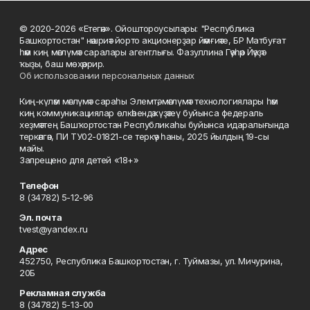
© 2020-2026 «Етегән». Ойоштороусылары: "Республика
Башкортостан" нәшриәт йорто акционерҙар йәмғиәте, БР Матбуғат
һәм киң мәғлүмәт саралары агентлығы. Фазуллина Гәүһәр Йәүҙәт
ҡыҙы, баш мөхәррир.
Об использовании персональных данных
Киң-күләм мәғлүмәт сараһы Элемтә, мәғлүмәт технологиялары һәм
киң коммуникациялар өлкәһендә күҙәтеү буйынса федераль
хеҙмәттең Башҡортостан Республикаһы буйынса идаралығында
теркәлгән, ПИ ТУ02-01821-се теркәү һаны, 2025 йылдың 19-сы
майы.
Запрещено для детей «18+»
Телефон
8 (34782) 5-12-96
Эл. почта
tvest@yandex.ru
Адрес
452750, Республика Башкортостан, г. Туймазы, ул. Мичурина,
20Б
Рекламная служба
8 (34782) 5-13-00