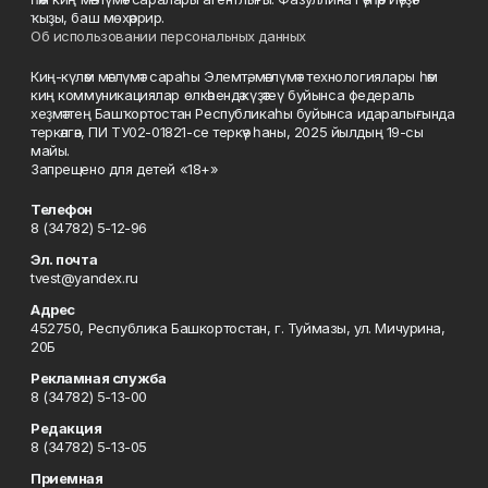
ҡыҙы, баш мөхәррир.
Об использовании персональных данных
Киң-күләм мәғлүмәт сараһы Элемтә, мәғлүмәт технологиялары һәм
киң коммуникациялар өлкәһендә күҙәтеү буйынса федераль
хеҙмәттең Башҡортостан Республикаһы буйынса идаралығында
теркәлгән, ПИ ТУ02-01821-се теркәү һаны, 2025 йылдың 19-сы
майы.
Запрещено для детей «18+»
Телефон
8 (34782) 5-12-96
Эл. почта
tvest@yandex.ru
Адрес
452750, Республика Башкортостан, г. Туймазы, ул. Мичурина,
20Б
Рекламная служба
8 (34782) 5-13-00
Редакция
8 (34782) 5-13-05
Приемная