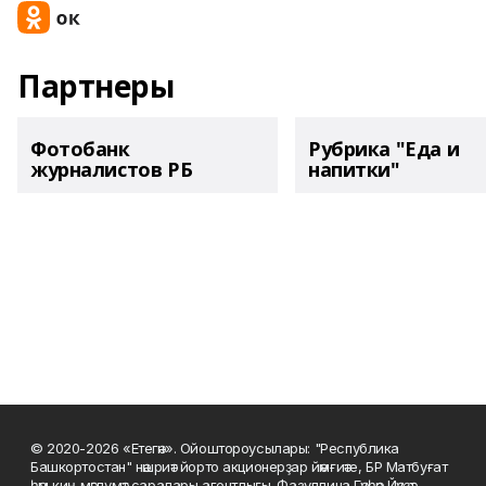
Партнеры
Фотобанк
Рубрика "Еда и
журналистов РБ
напитки"
© 2020-2026 «Етегән». Ойоштороусылары: "Республика
Башкортостан" нәшриәт йорто акционерҙар йәмғиәте, БР Матбуғат
һәм киң мәғлүмәт саралары агентлығы. Фазуллина Гәүһәр Йәүҙәт