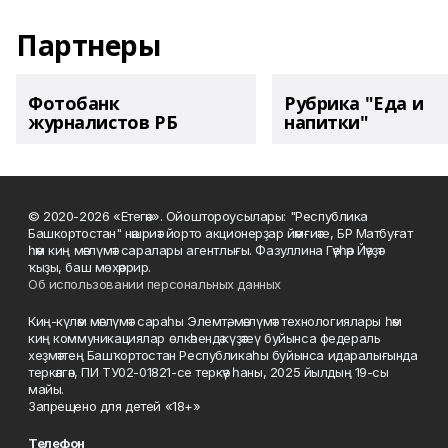
Партнеры
Фотобанк
Рубрика "Еда и
журналистов РБ
напитки"
© 2020-2026 «Етегән». Ойоштороусылары: "Республика
Башкортостан" нәшриәт йорто акционерҙар йәмғиәте, БР Матбуғат
һәм киң мәғлүмәт саралары агентлығы. Фазуллина Гәүһәр Йәүҙәт
ҡыҙы, баш мөхәррир.
Об использовании персональных данных
Киң-күләм мәғлүмәт сараһы Элемтә, мәғлүмәт технологиялары һәм
киң коммуникациялар өлкәһендә күҙәтеү буйынса федераль
хеҙмәттең Башҡортостан Республикаһы буйынса идаралығында
теркәлгән, ПИ ТУ02-01821-се теркәү һаны, 2025 йылдың 19-сы
майы.
Запрещено для детей «18+»
Телефон