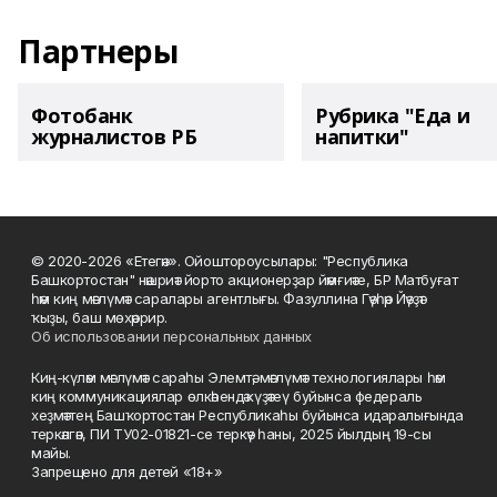
Партнеры
Фотобанк
Рубрика "Еда и
журналистов РБ
напитки"
© 2020-2026 «Етегән». Ойоштороусылары: "Республика
Башкортостан" нәшриәт йорто акционерҙар йәмғиәте, БР Матбуғат
һәм киң мәғлүмәт саралары агентлығы. Фазуллина Гәүһәр Йәүҙәт
ҡыҙы, баш мөхәррир.
Об использовании персональных данных
Киң-күләм мәғлүмәт сараһы Элемтә, мәғлүмәт технологиялары һәм
киң коммуникациялар өлкәһендә күҙәтеү буйынса федераль
хеҙмәттең Башҡортостан Республикаһы буйынса идаралығында
теркәлгән, ПИ ТУ02-01821-се теркәү һаны, 2025 йылдың 19-сы
майы.
Запрещено для детей «18+»