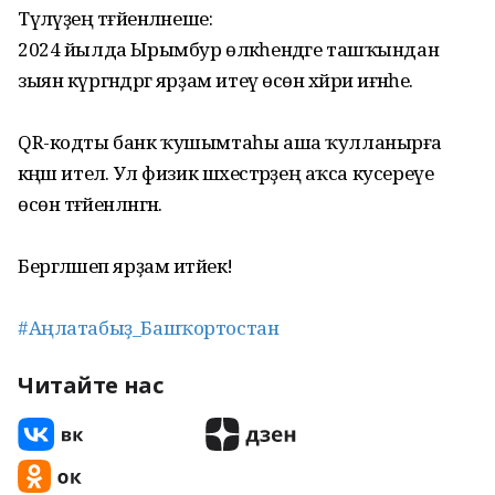
Түләүҙең тәғәйенләнеше:
2024 йылда Ырымбур өлкәһендәге ташҡындан
зыян күргәндәргә ярҙам итеү өсөн хәйриә иғәнәһе.
QR-кодты банк ҡушымтаһы аша ҡулланырға
кәңәш ителә. Ул физик шәхестәрҙең аҡса кусереүе
өсөн тәғәйенләнгән.
Бергәләшеп ярҙам итәйек!
#Аңлатабыҙ_Башҡортостан
Читайте нас