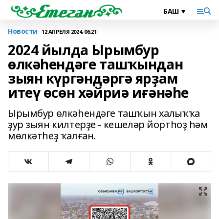
Новости
12 АПРЕЛЯ 2024, 06:21
2024 йылда Ырымбур
өлкәһендәге ташҡындан
зыян күргәндәргә ярҙам
итеү өсөн хәйриә иғәнәһе
Ырымбур өлкәһендәге ташҡын халыҡҡа
ҙур зыян килтерҙе - кешеләр йортһоҙ һәм
мөлкәтһеҙ ҡалған.