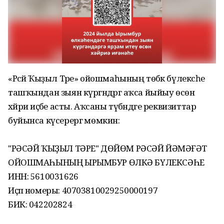
«Рәсәй Ҡыҙыл Тәре» ойошмаһының төбәк бүлексәһе
ташҡындан зыян күргәндәргә аҡса йыйыу өсөн
хәйриә иҫәбе асты. Аҡсаны түбәндәге реквизиттар
буйынса күсерергә мөмкин:
"РӘСӘЙ ҠЫҘЫЛ ТӘРЕ" ДӨЙӨМ РӘСӘЙ ЙӘМӘҒӘТ
ОЙОШМАҺЫНЫҢ ЫРЫМБУР ӨЛКӘ БҮЛЕКСӘҺЕ
ИНН: 5610031626
Иҫәп номеры: 40703810029250000197
БИК: 042202824