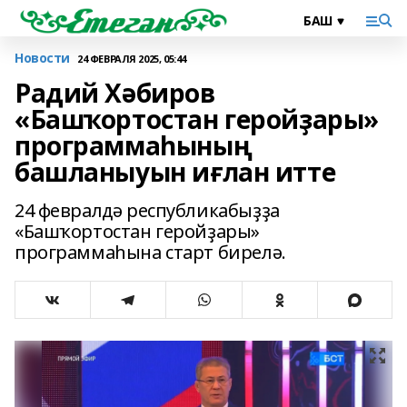
Новости
24 ФЕВРАЛЯ 2025, 05:44
Радий Хәбиров
«Башҡортостан геройҙары»
программаһының
башланыуын иғлан итте
24 февралдә республикабыҙҙа
«Башҡортостан геройҙары»
программаһына старт бирелә.