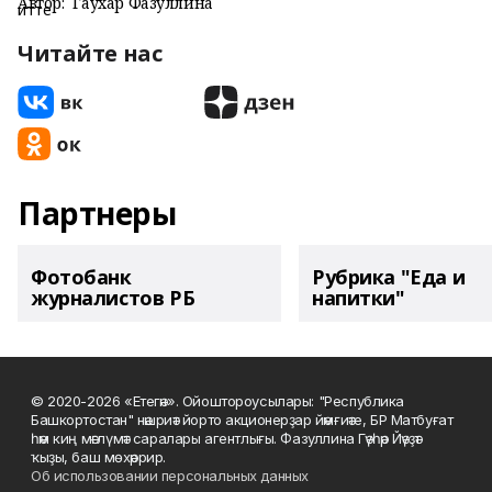
Автор:
Гаухар Фазуллина
Читайте нас
Партнеры
Фотобанк
Рубрика "Еда и
журналистов РБ
напитки"
© 2020-2026 «Етегән». Ойоштороусылары: "Республика
Башкортостан" нәшриәт йорто акционерҙар йәмғиәте, БР Матбуғат
һәм киң мәғлүмәт саралары агентлығы. Фазуллина Гәүһәр Йәүҙәт
ҡыҙы, баш мөхәррир.
Об использовании персональных данных