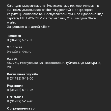
Киң-күләм мәғлүмәт сараһы Элемтә, мәғлүмәт технологиялары һәм
киң коммуникациялар өлкәһендә күҙәтеү буйынса федераль
хеҙмәттең Башҡортостан Республикаһы буйынса идаралығында
теркәлгән, ПИ ТУ02-01821-се теркәү һаны, 2025 йылдың 19-сы
майы.
Запрещено для детей «18+»
Телефон
8 (34782) 5-12-96
Эл. почта
tvest@yandex.ru
Адрес
452750, Республика Башкортостан, г. Туймазы, ул. Мичурина,
20Б
Рекламная служба
8 (34782) 5-13-00
Редакция
8 (34782) 5-13-05
Приемная
8 (34782) 5-12-96
Сотрудничество