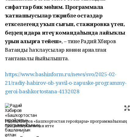
сифаттар бик мөһим. Программала
ҡатнашыусылар тәжрибәле остаздар
етәкселегендә уҡып сығып, стажировка үтеп,
беҙҙең идара итеү командаһында лайыҡлы
урын алырға тейеш»
, – тине Радий Хәбиров
Ватанды һаҡлаусылар көнөнә арналған
тантаналы йыйылышта.
https://www.bashinform.ru/news/svo/2025-02-
21/radiy-habirov-ob-yavil-o-zapuske-programmy-
geroi-bashkortostana-4132028
Радий Хәбиров «Башҡортостан геройҙары» программаһының
башланыуын иғлан итте