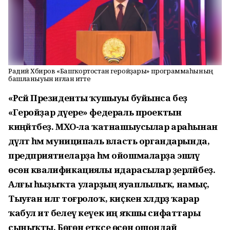
Радий Хәбиров «Башҡортостан геройҙары» программаһының
башланыуын иғлан итте
«Рәсәй Президенты ҡушыуы буйынса беҙ
«Геройҙар дәүере» федераль проектын
киңәйтәбеҙ. МХО-ла ҡатнашыусылар араһынан
дәүләт һәм муниципаль власть органдарында,
предприятиеларҙа һәм ойошмаларҙа эшләү
өсөн квалификациялы идарасылар әҙерләйбеҙ.
Алғы һыҙыҡта уларҙың яуаплылыҡ, намыҫ,
Тыуған илгә тоғролоҡ, киҫкен хәлдәрҙә ҡарар
ҡабул итә белеү кеүек иң яҡшы сифаттары
сыныҡты. Бөгөн етәксе өсөн ошондай