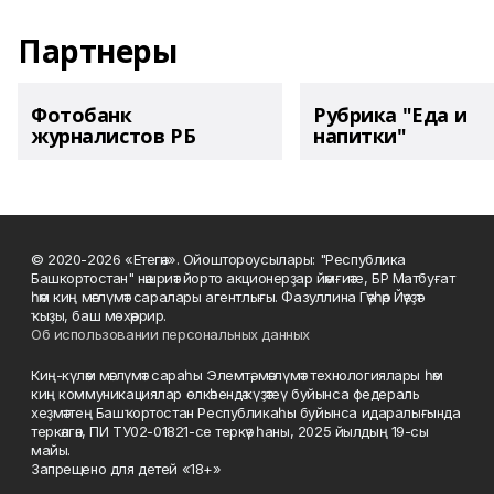
Партнеры
Фотобанк
Рубрика "Еда и
журналистов РБ
напитки"
© 2020-2026 «Етегән». Ойоштороусылары: "Республика
Башкортостан" нәшриәт йорто акционерҙар йәмғиәте, БР Матбуғат
һәм киң мәғлүмәт саралары агентлығы. Фазуллина Гәүһәр Йәүҙәт
ҡыҙы, баш мөхәррир.
Об использовании персональных данных
Киң-күләм мәғлүмәт сараһы Элемтә, мәғлүмәт технологиялары һәм
киң коммуникациялар өлкәһендә күҙәтеү буйынса федераль
хеҙмәттең Башҡортостан Республикаһы буйынса идаралығында
теркәлгән, ПИ ТУ02-01821-се теркәү һаны, 2025 йылдың 19-сы
майы.
Запрещено для детей «18+»