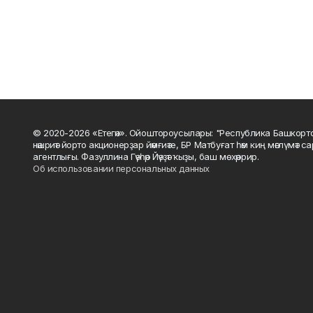
© 2020-2026 «Етегән». Ойоштороусылары: "Республика Башкорт
нәшриәт йорто акционерҙар йәмғиәте, БР Матбуғат һәм киң мәғлүмәт 
агентлығы. Фазуллина Гәүһәр Йәүҙәт ҡыҙы, баш мөхәррир.
Об использовании персональных данных