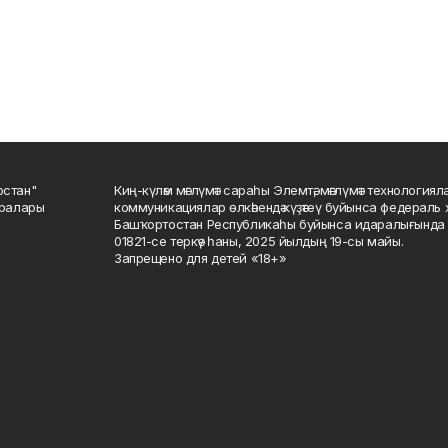
остан"
Киң-күләм мәғлүмәт сараһы Элемтә, мәғлүмәт технологиял
саралары
коммуникациялар өлкәһендә күҙәтеү буйынса федераль 
Башҡортостан Республикаһы буйынса идаралығында те
01821-се теркәү һаны, 2025 йылдың 19-сы майы.
Запрещено для детей «18+»