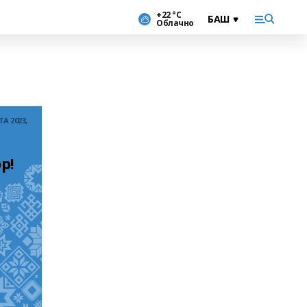
+22 °С
Облачно
ТА 2023,
р!