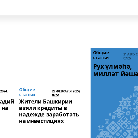
Общие
21 АВГУС
статьи
07:05
Рух үлмәһә, 
милләт йәшә
Общие
2024,
28 ФЕВРАЛЯ 2024,
статьи
05:51
Радий
Жители Башкирии
 на
взяли кредиты в
надежде заработать
на инвестициях