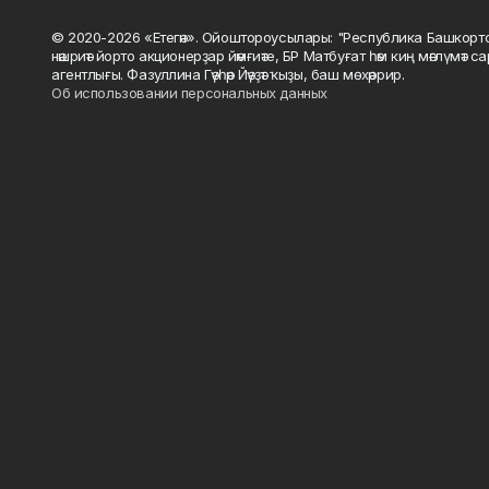
© 2020-2026 «Етегән». Ойоштороусылары: "Республика Башкорт
нәшриәт йорто акционерҙар йәмғиәте, БР Матбуғат һәм киң мәғлүмәт 
агентлығы. Фазуллина Гәүһәр Йәүҙәт ҡыҙы, баш мөхәррир.
Об использовании персональных данных