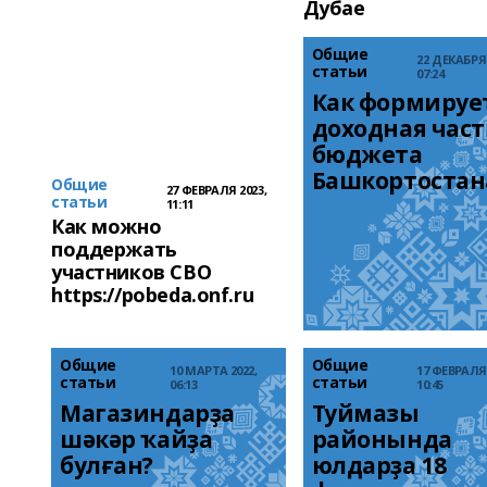
Дубае
Общие
22 ДЕКАБРЯ 
статьи
07:24
Как формирует
доходная часть
бюджета 
Башкортостан
Общие
27 ФЕВРАЛЯ 2023,
статьи
11:11
Как можно
поддержать
участников СВО
https://pobeda.onf.ru
Общие
Общие
10 МАРТА 2022,
17 ФЕВРАЛЯ 
статьи
статьи
06:13
10:45
Магазиндарҙа 
Туймазы 
шәкәр ҡайҙа 
районында 
булған?
юлдарҙа 18 