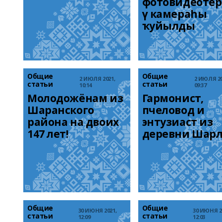
фотовидеотер
ү камераһы 
ҡуйылды 
Общие
Общие
2 ИЮЛЯ 2021,
2 ИЮЛЯ 20
статьи
статьи
10:14
09:37
Молодожёнам из 
Гармонист, 
Шаранского 
пчеловод и 
района на двоих 
энтузиаст из 
147 лет!
деревни Шар
Общие
Общие
30 ИЮНЯ 2021,
30 ИЮНЯ 2
статьи
статьи
12:09
12:03