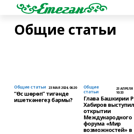
Общие статьи
Общие статьи
Общие
23 МАЯ 2024, 06:20
23 АПРЕЛЯ 
статьи
“Өс шөрөп” тигәнде
10:33
Глава Башкирии 
ишеткәнегеҙ бармы?
Хабиров выступил
открытии
Международного
форума «Мир
возможностей» в