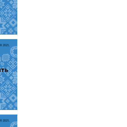
 2021,
ть 
 2021,