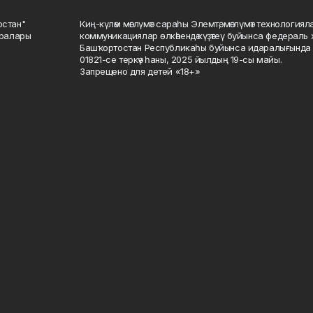
остан"
Киң-күләм мәғлүмәт сараһы Элемтә, мәғлүмәт технологиял
саралары
коммуникациялар өлкәһендә күҙәтеү буйынса федераль 
Башҡортостан Республикаһы буйынса идаралығында те
01821-се теркәү һаны, 2025 йылдың 19-сы майы.
Запрещено для детей «18+»