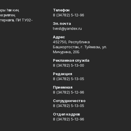
ары һәм киң
Телефон
хеҙмәттең
8 (34782) 5-12-96
ркәлгән, ПИ ТУ02-
Эл. почта
tvest@yandex.ru
Адрес
452750, Республика
Башкортостан, г. Туймазы, ул.
Мичурина, 20Б
Рекламная служба
8 (34782) 5-13-00
Редакция
8 (34782) 5-13-05
Приемная
8 (34782) 5-12-96
Сотрудничество
8 (34782) 5-13-05
Отдел кадров
8 (34782) 5-12-96