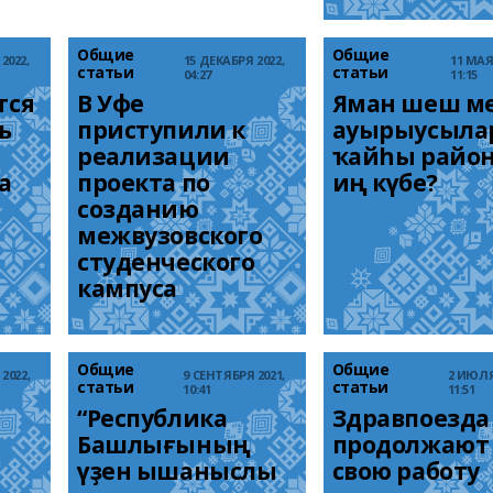
Общие
Общие
2022,
15 ДЕКАБРЯ 2022,
11 МАЯ
статьи
статьи
04:27
11:15
ся 
В Уфе 
Яман шеш ме
 
приступили к 
ауырыусылар
реализации 
ҡайһы район
а
проекта по 
иң күбе?
созданию 
межвузовского 
студенческого 
кампуса
Общие
Общие
2022,
9 СЕНТЯБРЯ 2021,
2 ИЮЛЯ
статьи
статьи
10:41
11:51
“Республика 
Здравпоезда 
Башлығының 
продолжают 
үҙен ышаныслы 
свою работу