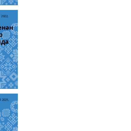
 2022,
нән 
 
да 
 2021,