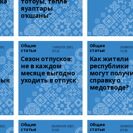
кә
тотоуы, төплө 
яуаптары 
оҡшаны”
Общие
Общие
21,
1 ИЮЛЯ 2021,
30 ИЮНЯ
статьи
статьи
07:22
12:25
Сезон отпусков: 
Как жители 
не в каждом 
республики 
месяце выгодно 
могут получи
лык
уходить в отпуск
справку о 
медотводе?
Общие
Общие
021,
30 ИЮНЯ 2021,
30 ИЮНЯ
статьи
статьи
11:59
07:30