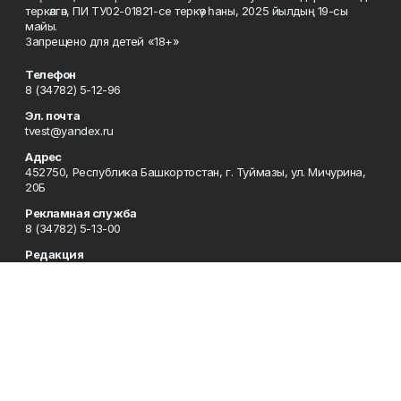
теркәлгән, ПИ ТУ02-01821-се теркәү һаны, 2025 йылдың 19-сы
майы.
Запрещено для детей «18+»
Телефон
8 (34782) 5-12-96
Эл. почта
tvest@yandex.ru
Адрес
452750, Республика Башкортостан, г. Туймазы, ул. Мичурина,
20Б
Рекламная служба
8 (34782) 5-13-00
Редакция
8 (34782) 5-13-05
Приемная
8 (34782) 5-12-96
Сотрудничество
8 (34782) 5-13-05
Отдел кадров
8 (34782) 5-12-96