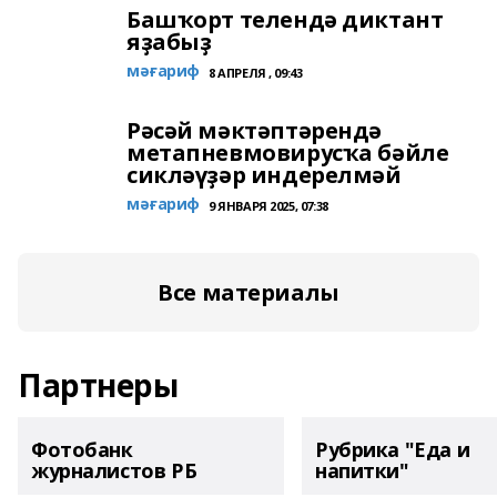
Башҡорт телендә диктант
яҙабыҙ
мәғариф
8 АПРЕЛЯ , 09:43
Рәсәй мәктәптәрендә
метапневмовирусҡа бәйле
сикләүҙәр индерелмәй
мәғариф
9 ЯНВАРЯ 2025, 07:38
Все материалы
Партнеры
Фотобанк
Рубрика "Еда и
журналистов РБ
напитки"