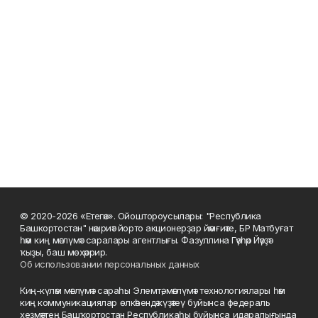
© 2020-2026 «Етегән». Ойоштороусылары: "Республика
Башкортостан" нәшриәт йорто акционерҙар йәмғиәте, БР Матбуғат
һәм киң мәғлүмәт саралары агентлығы. Фазуллина Гәүһәр Йәүҙәт
ҡыҙы, баш мөхәррир.
Об использовании персональных данных
Киң-күләм мәғлүмәт сараһы Элемтә, мәғлүмәт технологиялары һәм
киң коммуникациялар өлкәһендә күҙәтеү буйынса федераль
хеҙмәттең Башҡортостан Республикаһы буйынса идаралығында