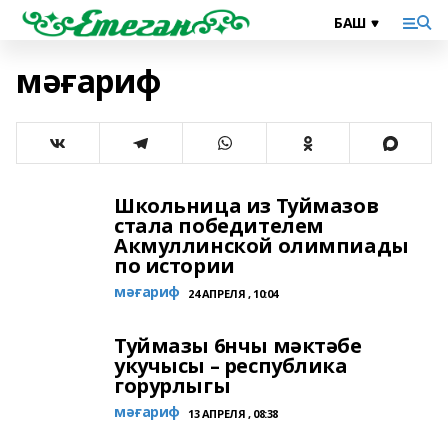
мәғариф
Школьница из Туймазов
стала победителем
Акмуллинской олимпиады
по истории
мәғариф
24 АПРЕЛЯ , 10:04
Туймазы 6нчы мәктәбе
укучысы – республика
горурлыгы
мәғариф
13 АПРЕЛЯ , 08:38