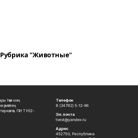
Рубрика "Животные"
ары һәм киң
Телефон
хеҙмәттең
8 (34782) 5-12-96
ркәлгән, ПИ ТУ02-
Эл. почта
tvest@yandex.ru
Адрес
452750, Республика