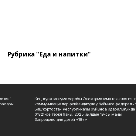
Рубрика "Еда и напитки"
остан"
Киң-күләм мәғлүмәт сараһы Элемтә, мәғлүмәт технологиял
саралары
коммуникациялар өлкәһендә күҙәтеү буйынса федераль 
Башҡортостан Республикаһы буйынса идаралығында те
01821-се теркәү һаны, 2025 йылдың 19-сы майы.
Запрещено для детей «18+»