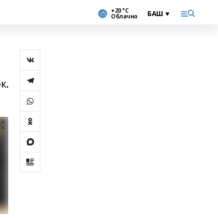
+20 °С
Облачно
к.