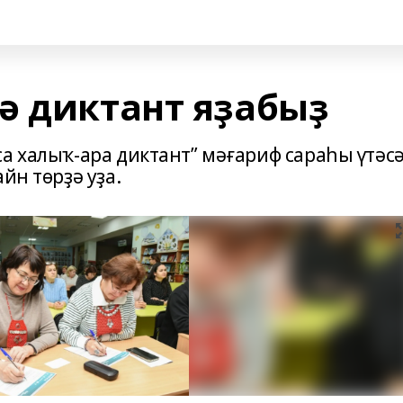
ә диктант яҙабыҙ
а халыҡ-ара диктант” мәғариф сараһы үтәсә
йн төрҙә уҙа.