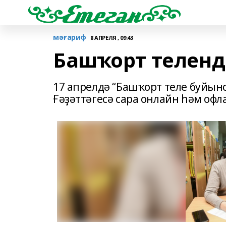
мәғариф
8 АПРЕЛЯ , 09:43
Башҡорт теленд
17 апрелдә “Башҡорт теле буйынс
Ғәҙәттәгесә сара онлайн һәм офла