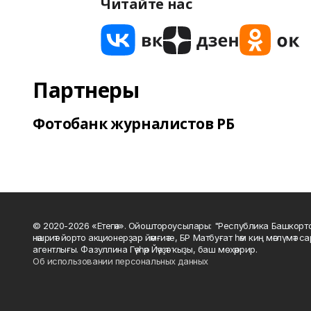
Читайте нас
Партнеры
Фотобанк журналистов РБ
© 2020-2026 «Етегән». Ойоштороусылары: "Республика Башкорт
нәшриәт йорто акционерҙар йәмғиәте, БР Матбуғат һәм киң мәғлүмәт 
агентлығы. Фазуллина Гәүһәр Йәүҙәт ҡыҙы, баш мөхәррир.
Об использовании персональных данных