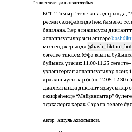
Башҡорт телендә диктант яҙабыҙ
БСТ, “Тамыр” телеканалдарында, 
рәсми сәхифәһендә һәм йәмәғәт сел
башлана. Һәр ҡатнашыусы диктантты
ҡатнашыусыларҙың эштәре
bashdikt
мессенджерында
@bash_diktant_bot
сәғәткә тиклем (Өфө ваҡыты буйынса
буйынса үтәсәк: 11.00-11.25 сәғәтт
үҙләштергән ҡатнашыусылар өсөн; 11
аралашыусылар өсөн; 12.05-12.30 сә
диалектында диктант яҙыусылар өс
сәхифәһендә “Майҙансыҡтар” бүлег
теркәлергә кәрәк. Сарала теләге бул
Автор:
Айгуль Ахметьянова