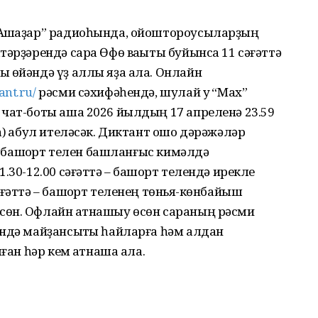
“Ашҡаҙар” радиоһында, ойоштороусыларҙың
тәрҙәрендә сара Өфө ваҡыты буйынса 11 сәғәттә
 өйәндә үҙ аллы яҙа ала. Онлайн
ant.ru/
рәсми сәхифәһендә, шулай уҡ “Мах”
чат-боты аша 2026 йылдың 17 апреленә 23.59
) ҡабул ителәсәк. Диктант ошо дәрәжәләр
ә– башҡорт телен башланғыс кимәлдә
.30-12.00 сәғәттә – башҡорт телендә ирекле
ғәттә – башҡорт теленең төньяҡ-көнбайыш
өн. Офлайн ҡатнашыу өсөн сараның рәсми
ендә майҙансыҡты һайларға һәм алдан
ған һәр кем ҡатнаша ала.