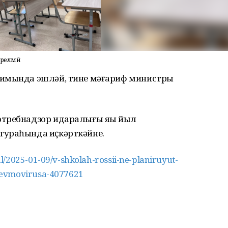
ерелмәй
жимында эшләй, тине мәғариф министры
требнадзор идаралығы яңы йыл
тураһында иҫкәрткәйне.
/2025-01-09/v-shkolah-rossii-ne-planiruyut-
nevmovirusa-4077621