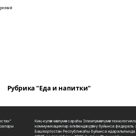
ерелмәй
Рубрика "Еда и напитки"
остан"
Киң-күләм мәғлүмәт сараһы Элемтә, мәғлүмәт технологиял
саралары
коммуникациялар өлкәһендә күҙәтеү буйынса федераль 
Башҡортостан Республикаһы буйынса идаралығында те