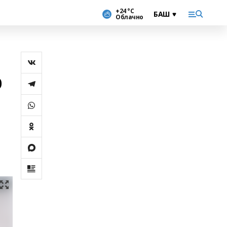
+24 °С
Облачно
р