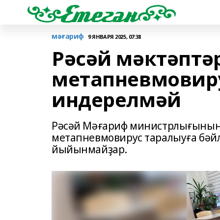
мәғариф
9 ЯНВАРЯ 2025, 07:38
Рәсәй мәктәптә
метапневмовиру
индерелмәй
Рәсәй Мәғариф министрлығының 
метапневмовирус таралыуға бәйл
йыйынмайҙар.