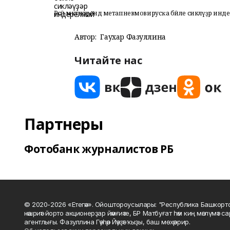
Рәсәй мәктәптәрендә метапневмовирусҡа бәйле сикләүҙәр инд
Автор:
Гаухар Фазуллина
Читайте нас
Партнеры
Фотобанк журналистов РБ
© 2020-2026 «Етегән». Ойоштороусылары: "Республика Башкорт
нәшриәт йорто акционерҙар йәмғиәте, БР Матбуғат һәм киң мәғлүмәт 
агентлығы. Фазуллина Гәүһәр Йәүҙәт ҡыҙы, баш мөхәррир.