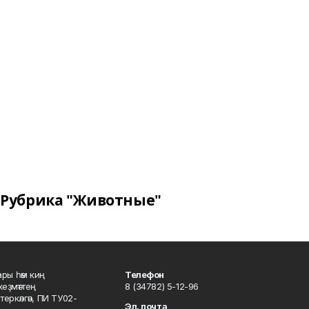
Рубрика "Животные"
ары һәм киң
Телефон
хеҙмәттең
8 (34782) 5-12-96
ркәлгән, ПИ ТУ02-
Эл. почта