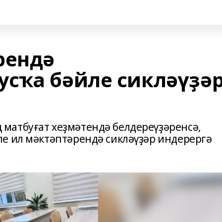
рендә
сҡа бәйле сикләүҙә
матбуғат хеҙмәтендә белдереүҙәренсә,
е ил мәктәптәрендә сикләүҙәр индерергә