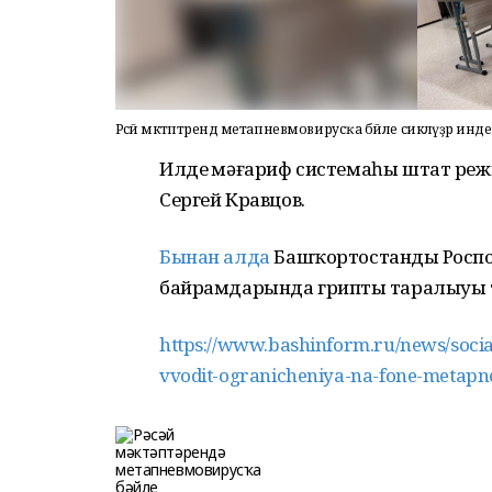
Рәсәй мәктәптәрендә метапневмовирусҡа бәйле сикләүҙәр инд
Илдең мәғариф системаһы штат ре
Сергей Кравцов.
Бынан алда
Башҡортостандың Роспо
байрамдарында гриптың таралыуы 
https://www.bashinform.ru/news/social
vvodit-ogranicheniya-na-fone-metap