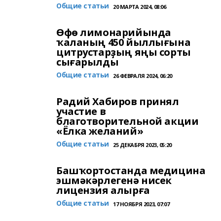
Общие статьи
20 МАРТА 2024, 08:06
Өфө лимонарийында
ҡаланың 450 йыллығына
цитрустарҙың яңы сорты
сығарылды
Общие статьи
26 ФЕВРАЛЯ 2024, 06:20
Радий Хабиров принял
участие в
благотворительной акции
«Ёлка желаний»
Общие статьи
25 ДЕКАБРЯ 2023, 05:20
Башҡортостанда медицина
эшмәкәрлегенә нисек
лицензия алырға
Общие статьи
17 НОЯБРЯ 2023, 07:07