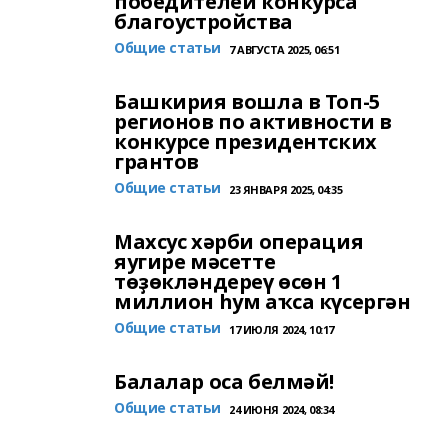
победителей конкурса
благоустройства
Общие статьи
7 АВГУСТА 2025, 06:51
Башкирия вошла в Топ-5
регионов по активности в
конкурсе президентских
грантов
Общие статьи
23 ЯНВАРЯ 2025, 04:35
Махсус хәрби операция
яугире мәсетте
төҙөкләндереү өсөн 1
миллион һум аҡса күсергән
Общие статьи
17 ИЮЛЯ 2024, 10:17
Балалар оса белмәй!
Общие статьи
24 ИЮНЯ 2024, 08:34