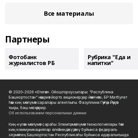
Все материалы
Партнеры
Фотобанк
Рубрика "Еда и
журналистов РБ
напитки"
© 2020-2026 «Етегән». Ойоштороусылары: "Республика
Башкортостан" нәшриәт йорто акционерҙар йәмғиәте, БР Матбуғат
һәм киң мәғлүмәт саралары агентлығы. Фазуллина Гәүһәр Йәүҙәт
ҡыҙы, баш мөхәррир.
Об использовании персональных данных
Киң-күләм мәғлүмәт сараһы Элемтә, мәғлүмәт технологиялары һәм
киң коммуникациялар өлкәһендә күҙәтеү буйынса федераль
хеҙмәттең Башҡортостан Республикаһы буйынса идаралығында