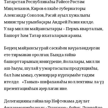
Татарстан Республикаһы Рәйесе Рөстәм
Миңлеханов, Киров өлкәһе губернаторы
Александр Соколов, Рәсәй ауыл хужалығы
министры урынбаҫары Андрей Разин килде.
Улар милли майҙансыҡтарҙы – Пермь кварталын,
Башҡорт һәм Татар ихаталарын ҡараны.
Беҙҙең майҙансыҡ ҡурай сәскәһен кәүҙәләндергән
ете тирмәнән ҡоролған. Бында ғәйнә
башҡорттарының көнкүреше, йолалары, милли
аш-һыуы, шулай уҡ умартасылыҡ продукцияһы,
бал һәм ҡымыҙ, сувенирҙар күргәҙмәһе тәҡдим
ителде. «Танып» шифаханаһы коллективы ла үҙ
презентацияһын әҙерләгән ине.
Делегацияны ғәйнәләр Нефтекама дәүләт
филармонияһының «Түңгәүер» бейеү, Дүртөйлө