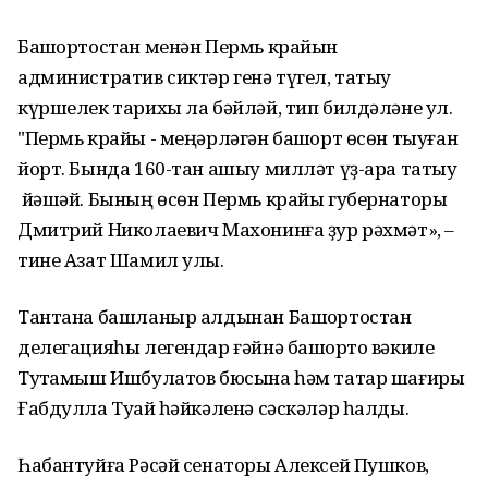
Башҡортостан менән Пермь крайын
административ сиктәр генә түгел, татыу
күршелек тарихы ла бәйләй, тип билдәләне ул.
"Пермь крайы - меңәрләгән башҡорт өсөн тыуған
йорт. Бында 160-тан ашыу милләт үҙ-ара татыу
йәшәй. Бының өсөн Пермь крайы губернаторы
Дмитрий Николаевич Махонинға ҙур рәхмәт», –
тине Азат Шамил улы.
Тантана башланыр алдынан Башҡортостан
делегацияһы легендар ғәйнә башҡорто вәкиле
Туҡтамыш Ишбулатов бюсына һәм татар шағиры
Ғабдулла Туҡай һәйкәленә сәскәләр һалды.
Һабантуйға Рәсәй сенаторы Алексей Пушков,