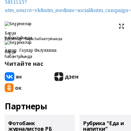
3811513?
utm_source=vk&utm_medium=social&utm_campaign=
Беҙҙекеләр - Барҙа һабантуйында
Автор:
Гаухар Фазуллина
Читайте нас
Партнеры
Фотобанк
Рубрика "Еда и
журналистов РБ
напитки"