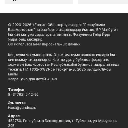
© 2020-2026 «Етегән». Ойоштороусылары: "Республика
Башкортостан" нәшриәт йорто акционерҙар йәмғиәте, БР Матбуғат
һәм киң мәғлүмәт саралары агентлығы. Фазуллина Гәүһәр Йәүҙәт
ҡыҙы, баш мөхәррир.
Об использовании персональных данных
Киң-күләм мәғлүмәт сараһы Элемтә, мәғлүмәт технологиялары һәм
киң коммуникациялар өлкәһендә күҙәтеү буйынса федераль
хеҙмәттең Башҡортостан Республикаһы буйынса идаралығында
теркәлгән, ПИ ТУ02-01821-се теркәү һаны, 2025 йылдың 19-сы
майы.
Запрещено для детей «18+»
Телефон
8 (34782) 5-12-96
Эл. почта
tvest@yandex.ru
Адрес
452750, Республика Башкортостан, г. Туймазы, ул. Мичурина,
20Б