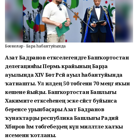
Беҙҙекеләр - Барҙа һабантуйында
Азат Бадранов етәкселегендәге Башҡортостан
делегацияһы Пермь крайының Барҙа
ауылында XIV Бөтә Рәсәй ауыл һабантуйында
ҡатнашты. Ул илдең 50 төбәгенән 70 меңгә яҡын
кешене йыйҙы. Башҡортостан Башлығы
Хакимиәте етәксеһенең эске сәйәсәт буйынса
беренсе урынбаҫары Азат Бадранов
ҡунаҡтарҙы республика Башлығы Радий
Хәбиров һәм төбәгебеҙҙең күп милләтле халҡы
исеменән ҡотланы.