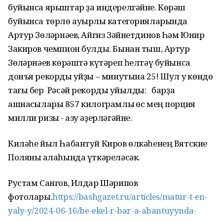
буйынса ярыштар ҙа индерелгәйне. Көрәш
буйынса төрлө ауырлыҡ категорияларында
Артур Зөлҡәрнәев, Айгиз Зәйнетдинов Һәм Юнир
Закиров чемпион булды. Бынан тыш, Артур
Зөлҡәрнәев көрәштә күтәреп һелтәү буйынса
донъя рекорды ҡуйҙы – минутына 25! Шул уҡ көндө
тағы бер Рәсәй рекорды ҡуйылды: барҙа
ашнаҡсылары 857 килограмлыҡ өс мең порция
милли ризыҡ - азу әҙерләгәйне.
Киләһе йыл Һабантуй Киров өлкәһенең Вятские
Поляны ҡалаһында үткәреләсәк.
Рустам Сангов, Илдар Шәрипов
фотолары.
https://bashgazet.ru/articles/matur-t-en-
yaly-y/2024-06-16/be-ekel-r-bar-a-abantuyynda-