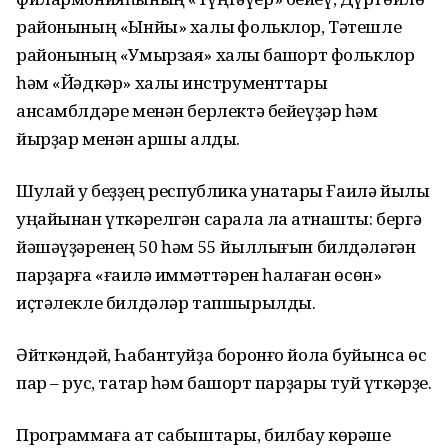
районының «Ынйы» халыҡ фольклор, Тәтешле
районының «Умырзая» халыҡ башҡорт фольклор
һәм «Йәдкәр» халыҡ инструменттары
ансамблдәре менән берлектә бейеүҙәр һәм
йырҙар менән ҡаршы алды.
Шулай уҡ беҙҙең республика ҡунаҡтары Ғаилә йылы
уңайынан үткәрелгән сарала ла ҡатнашты: бергә
йәшәүҙәренең 50 һәм 55 йыллығын билдәләгән
парҙарға «ғаилә ҡиммәттәрен һаҡлаған өсөн»
иҫтәлекле билдәләр тапшырылды.
Әйткәндәй, Һабантуйҙа боронғо йола буйынса өс
пар – рус, татар һәм башҡорт парҙары туй үткәрҙе.
Программаға ат сабыштары, билбау көрәше