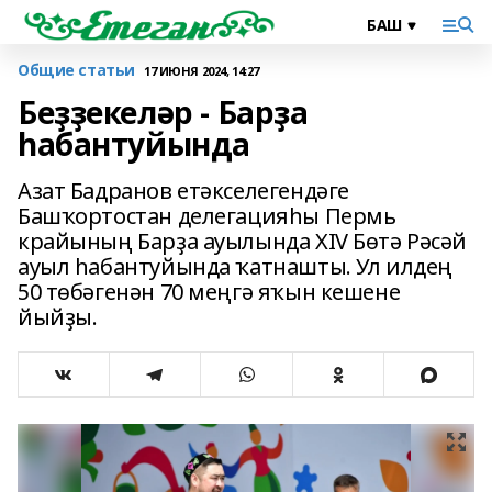
Общие статьи
17 ИЮНЯ 2024, 14:27
Беҙҙекеләр - Барҙа
һабантуйында
Азат Бадранов етәкселегендәге
Башҡортостан делегацияһы Пермь
крайының Барҙа ауылында XIV Бөтә Рәсәй
ауыл һабантуйында ҡатнашты. Ул илдең
50 төбәгенән 70 меңгә яҡын кешене
йыйҙы.