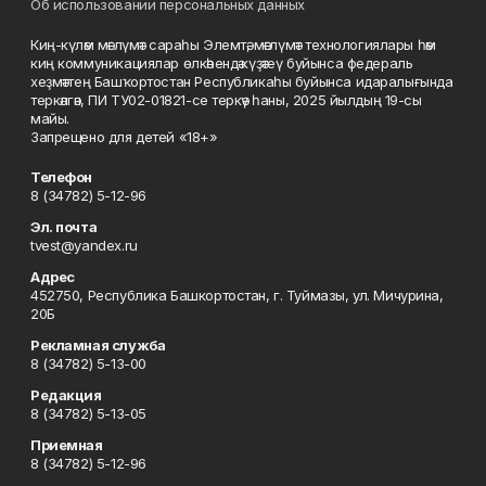
Об использовании персональных данных
Киң-күләм мәғлүмәт сараһы Элемтә, мәғлүмәт технологиялары һәм
киң коммуникациялар өлкәһендә күҙәтеү буйынса федераль
хеҙмәттең Башҡортостан Республикаһы буйынса идаралығында
теркәлгән, ПИ ТУ02-01821-се теркәү һаны, 2025 йылдың 19-сы
майы.
Запрещено для детей «18+»
Телефон
8 (34782) 5-12-96
Эл. почта
tvest@yandex.ru
Адрес
452750, Республика Башкортостан, г. Туймазы, ул. Мичурина,
20Б
Рекламная служба
8 (34782) 5-13-00
Редакция
8 (34782) 5-13-05
Приемная
8 (34782) 5-12-96