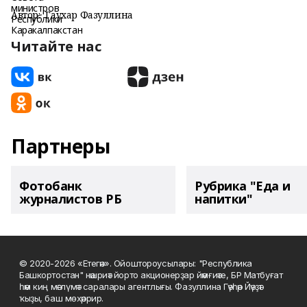
Автор:
Гаухар Фазуллина
Читайте нас
Партнеры
Фотобанк
Рубрика "Еда и
журналистов РБ
напитки"
© 2020-2026 «Етегән». Ойоштороусылары: "Республика
Башкортостан" нәшриәт йорто акционерҙар йәмғиәте, БР Матбуғат
һәм киң мәғлүмәт саралары агентлығы. Фазуллина Гәүһәр Йәүҙәт
ҡыҙы, баш мөхәррир.