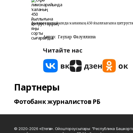
Өфө лимонарийында ҡаланың 450 йыллығына цитруст
Автор:
Гаухар Фазуллина
Читайте нас
Партнеры
Фотобанк журналистов РБ
© 2020-2026 «Етегән». Ойоштороусылары: "Республика Башкорт