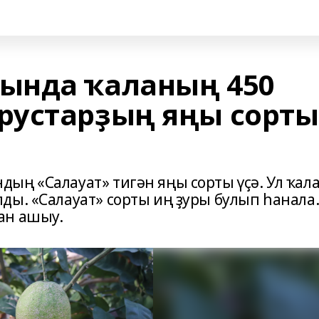
ында ҡаланың 450
рустарҙың яңы сорты
ың «Салауат» тигән яңы сорты үҫә. Ул ҡал
ды. «Салауат» сорты иң ҙуры булып һанала
ан ашыу.