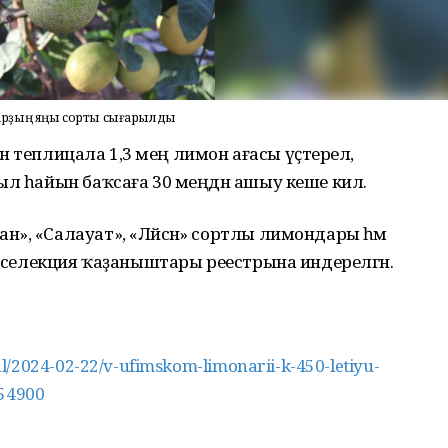
арҙың яңы сорты сығарылды
гән теплицала 1,3 мең лимон ағасы үҫтерелә,
ыл һайын баҡсаға 30 меңдән ашыу кеше килә.
», «Салауат», «Ләйсән» сортлы лимондары һәм
әт селекция ҡаҙаныштары реестрына индерелгән.
l/2024-02-22/v-ufimskom-limonarii-k-450-letiyu-
654900