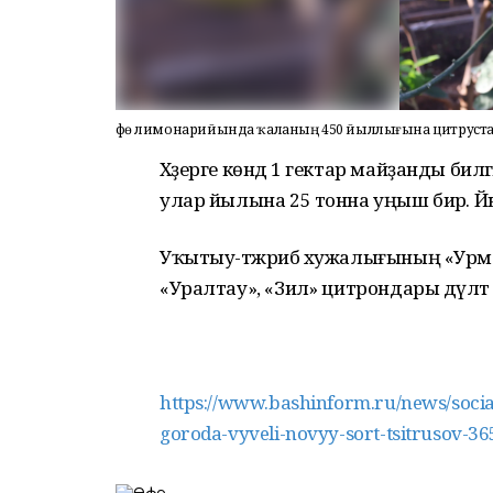
Өфө лимонарийында ҡаланың 450 йыллығына цитруст
Хәҙерге көндә 1 гектар майҙанды билә
улар йылына 25 тонна уңыш бирә. Й
Уҡытыу-тәжрибә хужалығының «Урман
«Уралтау», «Зилә» цитрондары дәүл
https://www.bashinform.ru/news/socia
goroda-vyveli-novyy-sort-tsitrusov-3