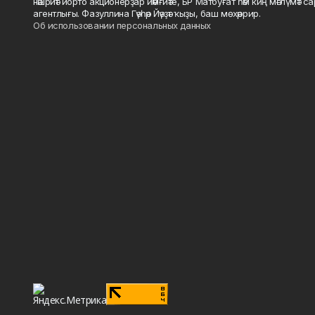
нәшриәт йорто акционерҙар йәмғиәте, БР Матбуғат һәм киң мәғлүмәт 
агентлығы. Фазуллина Гәүһәр Йәүҙәт ҡыҙы, баш мөхәррир.
Об использовании персональных данных