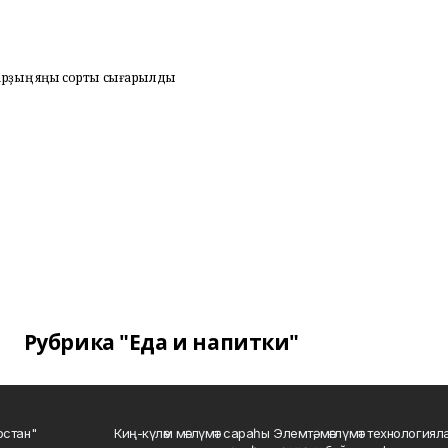
арҙың яңы сорты сығарылды
Рубрика "Еда и напитки"
остан"
Киң-күләм мәғлүмәт сараһы Элемтә, мәғлүмәт технологиял