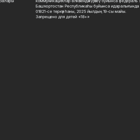
саралары
коммуникациялар өлкәһендә күҙәтеү буйынса федераль 
Башҡортостан Республикаһы буйынса идаралығында те
01821-се теркәү һаны, 2025 йылдың 19-сы майы.
Запрещено для детей «18+»