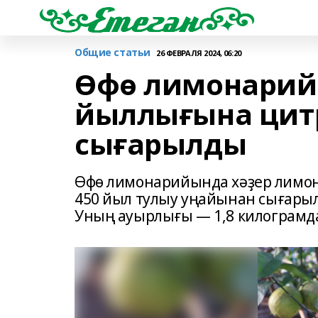
Общие статьи
26 ФЕВРАЛЯ 2024, 06:20
Өфө лимонарий
йыллығына цит
сығарылды
Өфө лимонарийында хәҙер лимонд
450 йыл тулыу уңайынан сығарыл
Уның ауырлығы — 1,8 килограмд