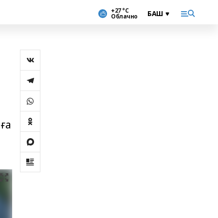
+27 °С
Облачно
аға
.