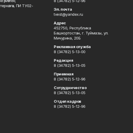
хеҙмәттең
8 (34782) 5-12-96
ркәлгән, ПИ ТУ02-
Эл. почта
tvest@yandex.ru
Адрес
452750, Республика
Башкортостан, г. Туймазы, ул.
Мичурина, 20Б
Рекламная служба
8 (34782) 5-13-00
Редакция
8 (34782) 5-13-05
Приемная
8 (34782) 5-12-96
Сотрудничество
8 (34782) 5-13-05
Отдел кадров
8 (34782) 5-12-96