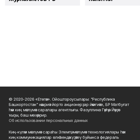
© 2020-2026 «Етегән». Ойоштороусылары: "Республика
Башкортостан" нәшриәт йорто акционерҙар йәмғиәте, БР Матбуғат
һәм киң мәғлүмәт саралары агентлығы. Фазуллина Гәүһәр Йәүҙәт
ҡыҙы, баш мөхәррир.
Об использовании персональных данных
Киң-күләм мәғлүмәт сараһы Элемтә, мәғлүмәт технологиялары һәм
киң коммуникациялар өлкәһендә күҙәтеү буйынса федераль