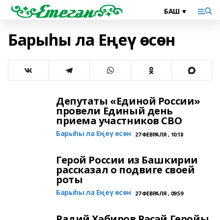
Барыһы ла Еңеү өсөн
Депутаты «Единой России»
провели Единый день
приема участников СВО
Барыһы ла Еңеү өсөн
27 ФЕВРАЛЯ , 10:18
Герой России из Башкирии
рассказал о подвиге своей
роты
Барыһы ла Еңеү өсөн
27 ФЕВРАЛЯ , 09:59
Радий Хәбиров Рәсәй Геройы