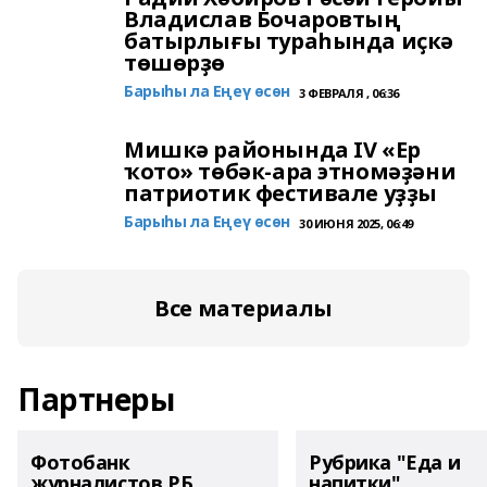
Владислав Бочаровтың
батырлығы тураһында иҫкә
төшөрҙө
Барыһы ла Еңеү өсөн
3 ФЕВРАЛЯ , 06:36
Мишкә районында IV «Ер
ҡото» төбәк-ара этномәҙәни
патриотик фестивале уҙҙы
Барыһы ла Еңеү өсөн
30 ИЮНЯ 2025, 06:49
Все материалы
Партнеры
Фотобанк
Рубрика "Еда и
журналистов РБ
напитки"