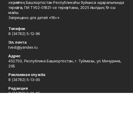
хеҙмәттең Башҡортостан Республикаһы буйынса идаралығында
теркәлгән, ПИ ТУ02-01821-се теркәү һаны, 2025 йылдың 19-сы
майы.
Запрещено для детей «18+»
Телефон
8 (34782) 5-12-96
Эл. почта
tvest@yandex.ru
Адрес
452750, Республика Башкортостан, г. Туймазы, ул. Мичурина,
20Б
Рекламная служба
8 (34782) 5-13-00
Редакция
8 (34782) 5-13-05
Приемная
8 (34782) 5-12-96
Сотрудничество
8 (34782) 5-13-05
Отдел кадров