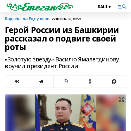
Барыһы ла Еңеү өсөн
27 ФЕВРАЛЯ , 09:59
Герой России из Башкирии
рассказал о подвиге своей
роты
«Золотую звезду» Василю Ямалетдинову
вручил президент России