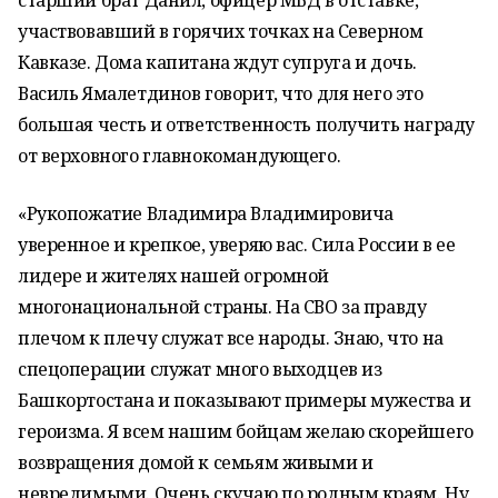
старший брат Данил, офицер МВД в отставке,
участвовавший в горячих точках на Северном
Кавказе. Дома капитана ждут супруга и дочь.
Василь Ямалетдинов говорит, что для него это
большая честь и ответственность получить награду
от верховного главнокомандующего.
«Рукопожатие Владимира Владимировича
уверенное и крепкое, уверяю вас. Сила России в ее
лидере и жителях нашей огромной
многонациональной страны. На СВО за правду
плечом к плечу служат все народы. Знаю, что на
спецоперации служат много выходцев из
Башкортостана и показывают примеры мужества и
героизма. Я всем нашим бойцам желаю скорейшего
возвращения домой к семьям живыми и
невредимыми. Очень скучаю по родным краям. Ну,