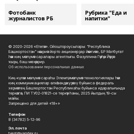
Фотобанк
Рубрика "Еда и
журналистов РБ
напитки"
© 2020-2026 «Етегән». Ойоштороусылары: "Республика
Башкортостан" нәшриәт йорто акционерҙар йәмғиәте, БР Матбуғат
һәм киң мәғлүмәт саралары агентлығы. Фазуллина Гәүһәр Йәүҙәт
ҡыҙы, баш мөхәррир.
Об использовании персональных данных
Киң-күләм мәғлүмәт сараһы Элемтә, мәғлүмәт технологиялары һәм
киң коммуникациялар өлкәһендә күҙәтеү буйынса федераль
хеҙмәттең Башҡортостан Республикаһы буйынса идаралығында
теркәлгән, ПИ ТУ02-01821-се теркәү һаны, 2025 йылдың 19-сы
майы.
Запрещено для детей «18+»
Телефон
8 (34782) 5-12-96
Эл. почта
tvest@yandex.ru