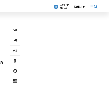
+29 °С
Ясно
нә