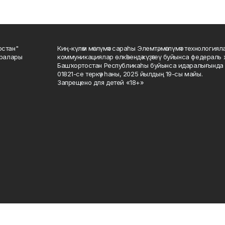
остан"
Киң-күләм мәғлүмәт сараһы Элемтә, мәғлүмәт технологиял
саралары
коммуникациялар өлкәһендә күҙәтеү буйынса федераль 
Башҡортостан Республикаһы буйынса идаралығында те
01821-се теркәү һаны, 2025 йылдың 19-сы майы.
Запрещено для детей «18+»