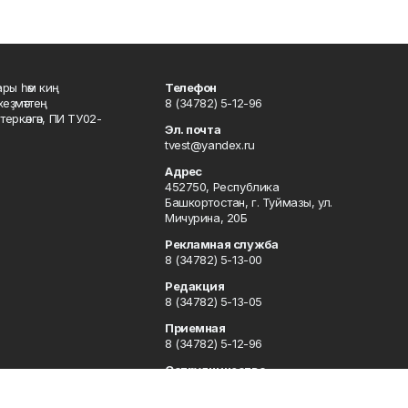
ары һәм киң
Телефон
хеҙмәттең
8 (34782) 5-12-96
ркәлгән, ПИ ТУ02-
Эл. почта
tvest@yandex.ru
Адрес
452750, Республика
Башкортостан, г. Туймазы, ул.
Мичурина, 20Б
Рекламная служба
8 (34782) 5-13-00
Редакция
8 (34782) 5-13-05
Приемная
8 (34782) 5-12-96
Сотрудничество
8 (34782) 5-13-05