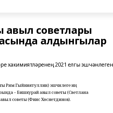
 авыл советлары
асында алдынгылар
әре хакимиятләренең 2021 елгы эшчәнлеге
ыгы Рим Гыйниятуллин) эшчәнлеге иң
ында – Бишкурай авыл советы (Светлана
 авыл советы (Фәнис Хөснетдинов).