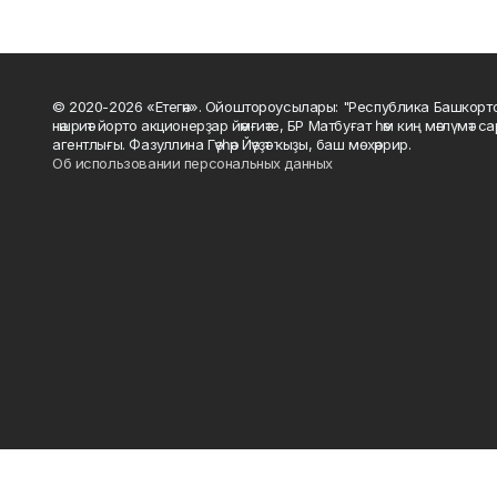
© 2020-2026 «Етегән». Ойоштороусылары: "Республика Башкорт
нәшриәт йорто акционерҙар йәмғиәте, БР Матбуғат һәм киң мәғлүмәт 
агентлығы. Фазуллина Гәүһәр Йәүҙәт ҡыҙы, баш мөхәррир.
Об использовании персональных данных