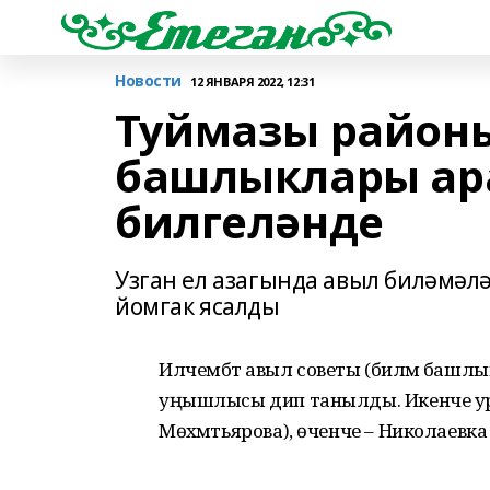
Новости
12 ЯНВАРЯ 2022, 12:31
Туймазы районы
башлыклары ар
билгеләнде
Узган ел азагында авыл биләмәл
йомгак ясалды
Илчембәт авыл советы (биләмә башл
уңышлысы дип танылды. Икенче ур
Мөхәмәтьярова), өченче – Николаевка