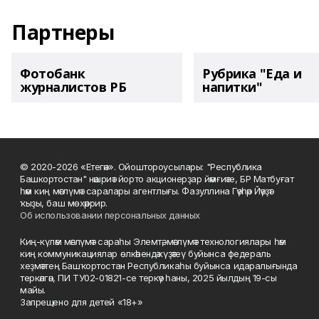
Партнеры
Фотобанк
Рубрика "Еда и
журналистов РБ
напитки"
© 2020-2026 «Етегән». Ойоштороусылары: "Республика
Башкортостан" нәшриәт йорто акционерҙар йәмғиәте, БР Матбуғат
һәм киң мәғлүмәт саралары агентлығы. Фазуллина Гәүһәр Йәүҙәт
ҡыҙы, баш мөхәррир.
Об использовании персональных данных
Киң-күләм мәғлүмәт сараһы Элемтә, мәғлүмәт технологиялары һәм
киң коммуникациялар өлкәһендә күҙәтеү буйынса федераль
хеҙмәттең Башҡортостан Республикаһы буйынса идаралығында
теркәлгән, ПИ ТУ02-01821-се теркәү һаны, 2025 йылдың 19-сы
майы.
Запрещено для детей «18+»