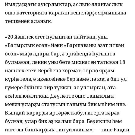
йылдарҙағы ауырлыҡтар, аслыҡ-яланғаслыҡ
ошо категорияға ҡараған кешеләрҙең яҙмышына
төшкәнен аңланыҡ.
«20 йәшлек егет һуғыштан ҡайтҡан, уның
«Батырлыҡ өсөн» йәки «Варшаваны азат иткән
өсөн» миҙалдары бар, ә эргәһендә һуғышта
булмаған, ләкин уның бөтә михнәтен татыған 18
йәшлек егет. Береһенә хөрмәт, төрлө ярҙам
күрһәтелә, ә икенсеһенә бер нәмә лә юҡ, ә бит ул
ғүмере буйына тир түккән, ас ултырған, ата-
әсәһен юғалтҡан. Дәүләттең ошо таныҡлыҡ
менән уларҙың статусын таныуы бик мөһим ине.
Бындай ҡарарҙы иртәрәк ҡабул итергә кәрәк
булған, улар бик аҙ ҡалып бара. Беҙ яҡшы һәм
изге эш башҡарҙыҡ тип уйлайым», — тине Радий