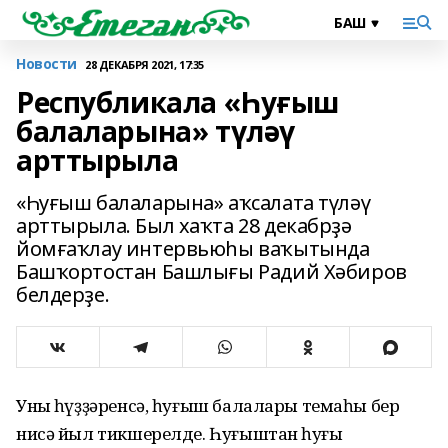
Новости
28 ДЕКАБРЯ 2021, 17:35
Республикала «Һуғыш
балаларына» түләү
арттырыла
«Һуғыш балаларына» аҡсалата түләү
арттырыла. Был хаҡта 28 декабрҙә
йомғаҡлау интервьюһы ваҡытында
Башҡортостан Башлығы Радий Хәбиров
белдерҙе.
Уның һүҙҙәренсә, һуғыш балалары темаһы бер
нисә йыл тикшерелде. Һуғыштан һуңғы