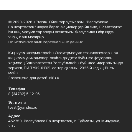
© 2020-2026 «Етегән». Ойоштороусылары: "Республика
Башкортостан" нәшриәт йорто акционерҙар йәмғиәте, БР Матбуғат
һәм киң мәғлүмәт саралары агентлығы. Фазуллина Гәүһәр Йәүҙәт
ҡыҙы, баш мөхәррир.
Об использовании персональных данных
Киң-күләм мәғлүмәт сараһы Элемтә, мәғлүмәт технологиялары һәм
киң коммуникациялар өлкәһендә күҙәтеү буйынса федераль
хеҙмәттең Башҡортостан Республикаһы буйынса идаралығында
теркәлгән, ПИ ТУ02-01821-се теркәү һаны, 2025 йылдың 19-сы
майы.
Запрещено для детей «18+»
Телефон
8 (34782) 5-12-96
Эл. почта
tvest@yandex.ru
Адрес
452750, Республика Башкортостан, г. Туймазы, ул. Мичурина,
20Б