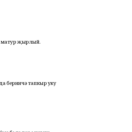
к матур җырлый.
а берничə тапкыр уку