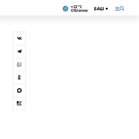
+22 °С
Облачно