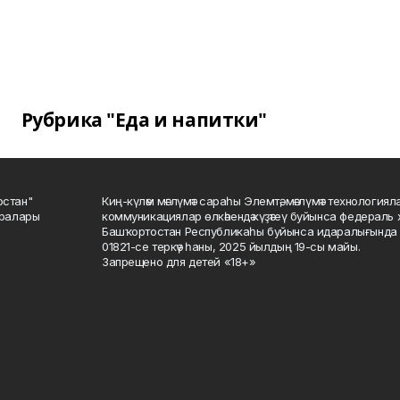
Рубрика "Еда и напитки"
остан"
Киң-күләм мәғлүмәт сараһы Элемтә, мәғлүмәт технологиял
саралары
коммуникациялар өлкәһендә күҙәтеү буйынса федераль 
Башҡортостан Республикаһы буйынса идаралығында те
01821-се теркәү һаны, 2025 йылдың 19-сы майы.
Запрещено для детей «18+»