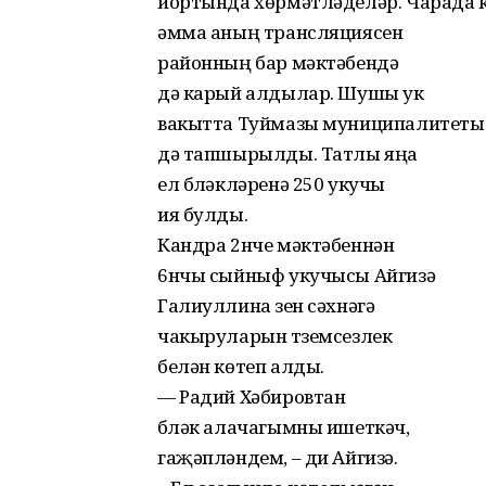
йортында хөрмəтлəделəр. Чарада кун
əмма аның трансляциясен
районның бар мəктəбендə
дə карый алдылар. Шушы ук
вакытта Туймазы муниципалитеты 
дə тапшырылды. Татлы яңа
ел бүлəклəренə 250 укучы
ия булды.
Кандра 2нче мəктəбеннəн
6нчы сыйныф укучысы Айгизə
Галиуллина үзен сəхнəгə
чакыруларын түземсезлек
белəн көтеп алды.
— Радий Хəбировтан
бүлəк алачагымны ишеткəч,
гаҗəплəндем, – ди Айгизə.