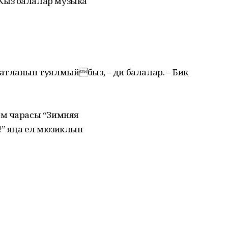
Кыз балалар музыка
атланып туялмыйбыз, – ди балалар. – Бик
əм чарасы “Зимняя
!” яңа ел мюзиклын