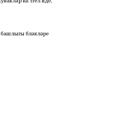
аклар күп түгел иде,
башлыгы бүлəклəре