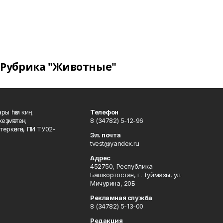
Рубрика "Животные"
ары һәм киң
Телефон
хеҙмәттең
8 (34782) 5-12-96
ркәлгән, ПИ ТУ02-
Эл. почта
tvest@yandex.ru
Адрес
452750, Республика
Башкортостан, г. Туймазы, ул.
Мичурина, 20Б
Рекламная служба
8 (34782) 5-13-00
Редакция