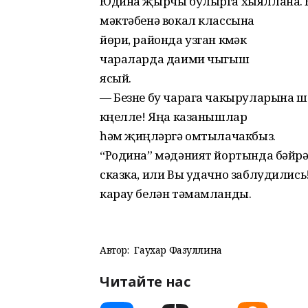
Юдина җырчы булырга хыяллана. 
мəктəбенə вокал классына
йөри, районда узган күмəк
чараларда даими чыгыш
ясый.
— Безне бу чарага чакыруларына ш
күңелле! Яңа казанышлар
һəм җиңүлəргə омтылачакбыз.
“Родина” мəдəният йортында бəйр
сказка, или Вы удачно заблудились
карау белəн тəмамланды.
Автор:
Гаухар Фазуллина
Читайте нас