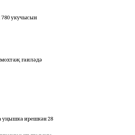
 780 укучысын
 мохтаҗ гаилəдə
 уңышка ирешкəн 28