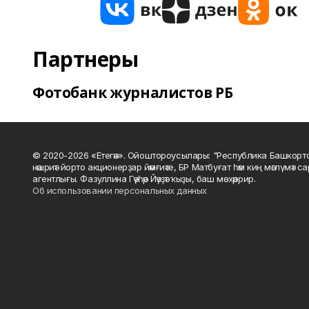
Партнеры
Фотобанк журналистов РБ
© 2020-2026 «Етегән». Ойоштороусылары: "Республика Башкорт
нәшриәт йорто акционерҙар йәмғиәте, БР Матбуғат һәм киң мәғлүмәт 
агентлығы. Фазуллина Гәүһәр Йәүҙәт ҡыҙы, баш мөхәррир.
Об использовании персональных данных