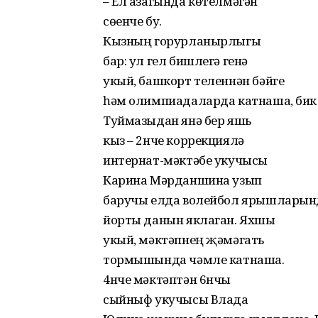
– Ел азагында көтелмəгəн
сөенче бу.
Кызның горурланырлыгы
бар: ул гел бишлегə генə
укый, башкорт теленнəн бəйге
һəм олимпиадаларда катнаша, би
Туймазыдан янə бер яшь
кыз – 2нче коррекциялəү
интернат-мəктəбе укучысы
Карина Мəрданшина узып
баручы елда волейбол ярышларынд
йорты данын яклаган. Яхшы
укый, мəктəпнең җəмəгать
тормышында чəмле катнаша.
4нче мəктəптəн 6нчы
сыйныф укучысы Влада