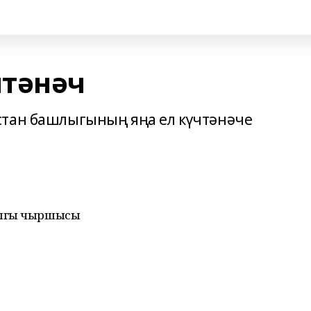
чтәнәч
стан башлыгының яңа ел күчтәнәче
лыгы чыршысы