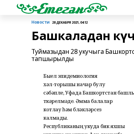
Новости
28 ДЕКАБРЯ 2021, 04:12
Башкаладан кү
Туймазыдан 28 укучыга Башкорт
тапшырылды
Быел эпидемиология
хəл-торышы начар булу
сəбəпле, Уфада Башкортстан баш
үткəрелмəде. Əмма балалар
котлау һəм бүлəклəрсез
калмады.
Республиканың укуда бик яхшы