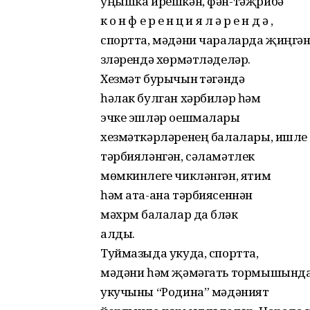
уңышка ирешкəн, фəн-тəҗрибə
к о н ф е р е н ц и я л ə р е н д ə ,
спортта, мəдəни чараларда җиңгəн
үзлəрендə хөрмəтлəделəр.
Хезмəт бурычын үтəгəндə
һəлак булган хəрбилəр һəм
эчке эшлəр оешмалары
хезмəткəрлəренең балалары, ишле
тəрбиялəнгəн, сəламəтлек
мөмкинлеге чиклəнгəн, ятим
һəм ата-ана тəрбиясеннəн
мəхрүм балалар да бүлəк
алды.
Туймазыда укуда, спортта,
мəдəни һəм җəмəгать тормышында
укучыны “Родина” мəдəният