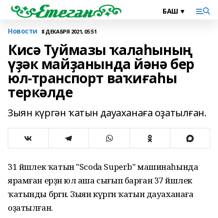
Новости
8 ДЕКАБРЯ 2021, 05:51
Кисә Туймазы ҡалаһының
үҙәк майҙанында йәнә бер
юл-транспорт ваҡиғаһы
теркәлде
Зыян күргән ҡатын дауаханаға оҙатылған.
31 йәшлек ҡатын "Scoda Superb" машинаһында
ярамған ерҙән юл аша сығып барған 37 йәшлек
ҡатынды бәргән. Зыян күргән ҡатын дауаханаға
оҙатылған.