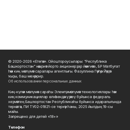
© 2020-2026 «Етегән». Ойоштороусылары: "Республика
Башкортостан" нәшриәт йорто акционерҙар йәмғиәте, БР Матбуғат
һәм киң мәғлүмәт саралары агентлығы. Фазуллина Гәүһәр Йәүҙәт
ҡыҙы, баш мөхәррир.
Об использовании персональных данных
Киң-күләм мәғлүмәт сараһы Элемтә, мәғлүмәт технологиялары һәм
киң коммуникациялар өлкәһендә күҙәтеү буйынса федераль
хеҙмәттең Башҡортостан Республикаһы буйынса идаралығында
теркәлгән, ПИ ТУ02-01821-се теркәү һаны, 2025 йылдың 19-сы
майы.
Запрещено для детей «18+»
Телефон