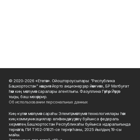
© 2020-2026 «Етегән». Ойоштороусылары: "Республика
Башкортостан" нәшриәт йорто акционерҙар йәмғиәте, БР Матбуғат
һәм киң мәғлүмәт саралары агентлығы. Фазуллина Гәүһәр Йәүҙәт
ҡыҙы, баш мөхәррир.
Об использовании персональных данных
Киң-күләм мәғлүмәт сараһы Элемтә, мәғлүмәт технологиялары һәм
киң коммуникациялар өлкәһендә күҙәтеү буйынса федераль
хеҙмәттең Башҡортостан Республикаһы буйынса идаралығында
теркәлгән, ПИ ТУ02-01821-се теркәү һаны, 2025 йылдың 19-сы
майы.