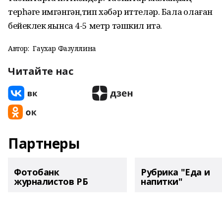
терһәге имгәнгән,тип хәбәр иттеләр. Бала ҡолаған
бейеклек яҡынса 4-5 метр тәшкил итә.
Автор:
Гаухар Фазуллина
Читайте нас
Партнеры
Фотобанк
Рубрика "Еда и
журналистов РБ
напитки"