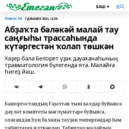
Новости
7 ДЕКАБРЯ 2021, 12:39
Абҙаҡта бәләкәй малай тау
саңғыһы трассаһында
күтәргестән ҡолап төшкән
Хәҙер бала Белорет үҙәк дауаханаһының
травматология бүлегендә ята. Малайға
һигеҙ йәш.
Башҡортостандың Ғәҙәттән тыш хәлдәр буйынса
дәүләт комитеты мәғлүмәттәре буйынса,
ҡолағандан һуң баланы тауҙан төшөргәндәр һәм
табиптарға илткәндәр. Табиптар малайҙың