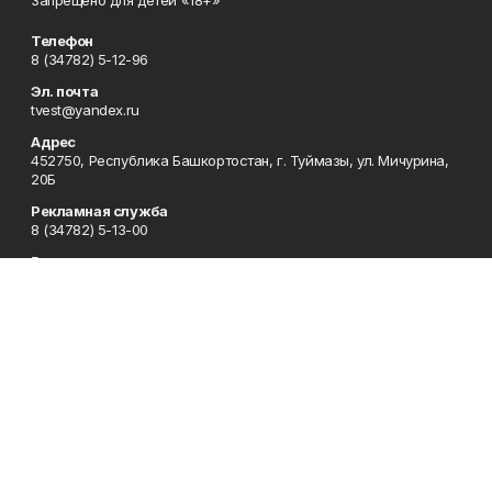
Запрещено для детей «18+»
Телефон
8 (34782) 5-12-96
Эл. почта
tvest@yandex.ru
Адрес
452750, Республика Башкортостан, г. Туймазы, ул. Мичурина,
20Б
Рекламная служба
8 (34782) 5-13-00
Редакция
8 (34782) 5-13-05
Приемная
8 (34782) 5-12-96
Сотрудничество
8 (34782) 5-13-05
Отдел кадров
8 (34782) 5-12-96