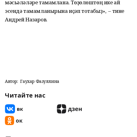
мәсьәләләре тамамлана. Төҙөлөштөң ике ай
эсендә тамамланырына иҫәп тотабыҙ», – тине
Андрей Назаров.
Автор:
Гаухар Фазуллина
Читайте нас