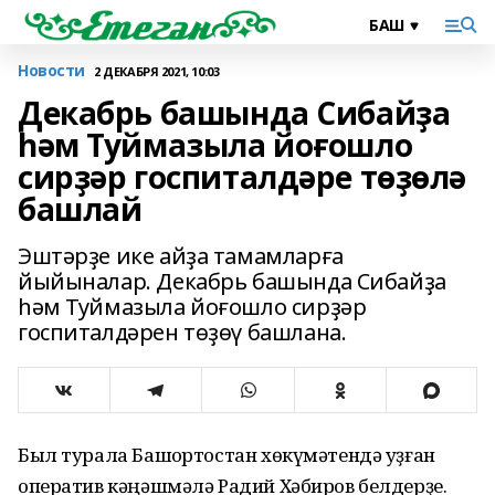
Новости
2 ДЕКАБРЯ 2021, 10:03
Декабрь башында Сибайҙа
һәм Туймазыла йоғошло
сирҙәр госпиталдәре төҙөлә
башлай
Эштәрҙе ике айҙа тамамларға
йыйыналар. Декабрь башында Сибайҙа
һәм Туймазыла йоғошло сирҙәр
госпиталдәрен төҙөү башлана.
Был турала Башҡортостан хөкүмәтендә уҙған
оператив кәңәшмәлә Радий Хәбиров белдерҙе.