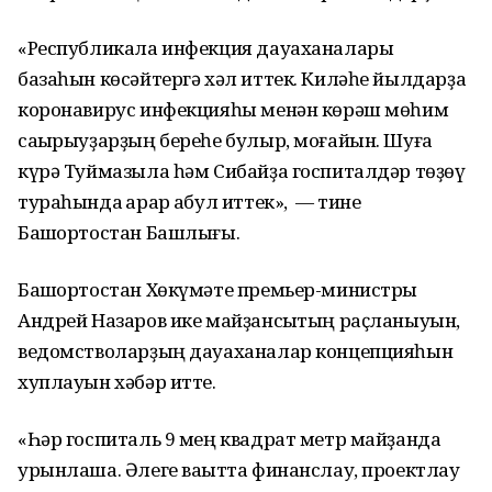
«Республикала инфекция дауаханалары
базаһын көсәйтергә хәл иттек. Киләһе йылдарҙа
коронавирус инфекцияһы менән көрәш мөһим
саҡырыуҙарҙың береһе булыр, моғайын. Шуға
күрә Туймазыла һәм Сибайҙа госпиталдәр төҙөү
тураһында ҡарар ҡабул иттек», — тине
Башҡортостан Башлығы.
Башҡортостан Хөкүмәте премьер-министры
Андрей Назаров ике майҙансыҡтың раҫланыуын,
ведомстволарҙың дауаханалар концепцияһын
хуплауын хәбәр итте.
«Һәр госпиталь 9 мең квадрат метр майҙанда
урынлаша. Әлеге ваҡытта финанслау, проектлау