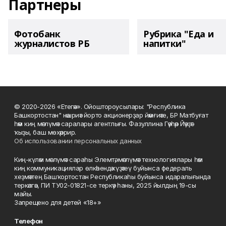
Партнеры
Фотобанк
Рубрика "Еда и
журналистов РБ
напитки"
© 2020-2026 «Етегән». Ойоштороусылары: "Республика
Башкортостан" нәшриәт йорто акционерҙар йәмғиәте, БР Матбуғат
һәм киң мәғлүмәт саралары агентлығы. Фазуллина Гәүһәр Йәүҙәт
ҡыҙы, баш мөхәррир.
Об использовании персональных данных
Киң-күләм мәғлүмәт сараһы Элемтә, мәғлүмәт технологиялары һәм
киң коммуникациялар өлкәһендә күҙәтеү буйынса федераль
хеҙмәттең Башҡортостан Республикаһы буйынса идаралығында
теркәлгән, ПИ ТУ02-01821-се теркәү һаны, 2025 йылдың 19-сы
майы.
Запрещено для детей «18+»
Телефон