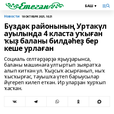
Новости
18 ОКТЯБРЯ 2021, 10:21
Бүздәк районының Уртакүл
ауылында 4 класта уҡыған
ҡыҙ баланы билдәһеҙ бер
кеше урлаған
Социаль селтәрҙәрҙә яҙыуҙарынса,
баланы машинаға ултыртып зыяратҡа
алып киткән ул. Ҡыҙсыҡ асырғанып, ныҡ
ҡысҡырғас, тауышҡа үтеп барыусылар
йүгереп килеп еткән. Ир уларҙан ҡурҡып
ҡасҡан.