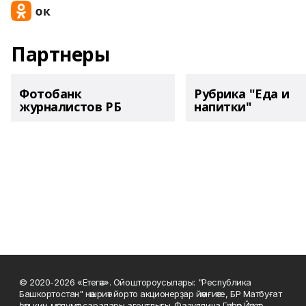
Партнеры
Фотобанк
Рубрика "Еда и
журналистов РБ
напитки"
© 2020-2026 «Етегән». Ойоштороусылары: "Республика
Башкортостан" нәшриәт йорто акционерҙар йәмғиәте, БР Матбуғат
һәм киң мәғлүмәт саралары агентлығы. Фазуллина Гәүһәр Йәүҙәт