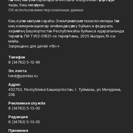
ҡыҙы, баш мөхәррир.
Об использовании персональных данных
Киң-күләм мәғлүмәт сараһы Элемтә, мәғлүмәт технологиялары һәм
киң коммуникациялар өлкәһендә күҙәтеү буйынса федераль
хеҙмәттең Башҡортостан Республикаһы буйынса идаралығында
теркәлгән, ПИ ТУ02-01821-се теркәү һаны, 2025 йылдың 19-сы
майы.
Запрещено для детей «18+»
Телефон
8 (34782) 5-12-96
Эл. почта
tvest@yandex.ru
Адрес
452750, Республика Башкортостан, г. Туймазы, ул. Мичурина,
20Б
Рекламная служба
8 (34782) 5-13-00
Редакция
8 (34782) 5-13-05
Приемная