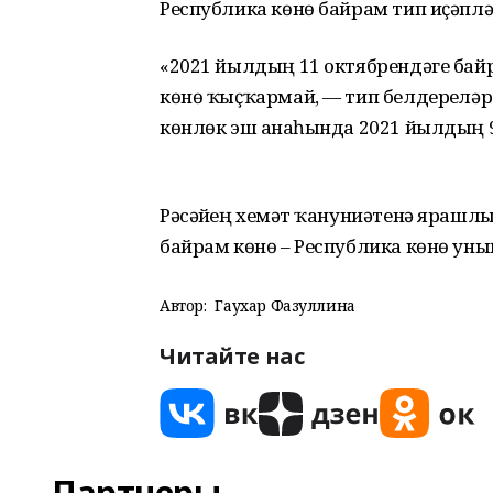
Республика көнө байрам тип иҫәплә
«2021 йылдың 11 октябрендәге байра
көнө ҡыҫҡармай, — тип белдерҙелә
көнлөк эш аҙнаһында 2021 йылдың 9,
Рәсәйҙең хеҙмәт ҡануниәтенә ярашлы
байрам көнө – Республика көнө уны
Автор:
Гаухар Фазуллина
Читайте нас
Партнеры