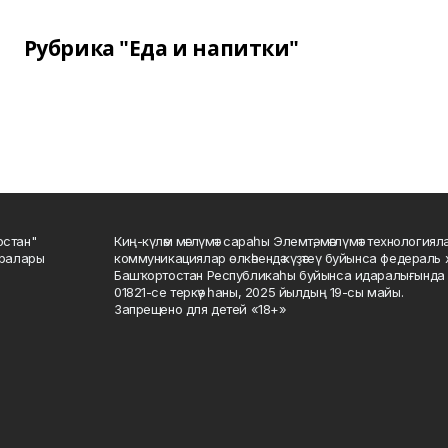
Рубрика "Еда и напитки"
остан"
Киң-күләм мәғлүмәт сараһы Элемтә, мәғлүмәт технологиял
саралары
коммуникациялар өлкәһендә күҙәтеү буйынса федераль 
Башҡортостан Республикаһы буйынса идаралығында те
01821-се теркәү һаны, 2025 йылдың 19-сы майы.
Запрещено для детей «18+»