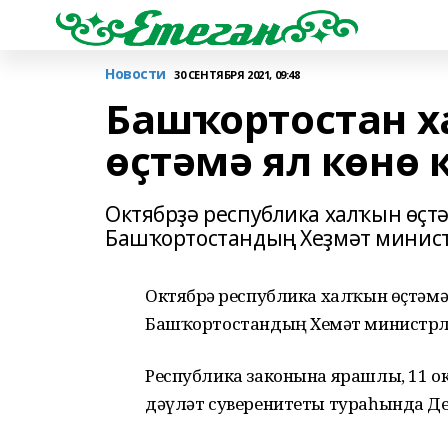
Новости
30 СЕНТЯБРЯ 2021, 09:48
Башҡортостан х
өҫтәмә ял көнө 
Октябрҙә республика халҡын өҫтә
Башҡортостандың Хеҙмәт минис
Октябрҙә республика халҡын өҫтәмә 
Башҡортостандың Хеҙмәт министр
Республика законына ярашлы, 11 о
дәүләт суверенитеты тураһында Де