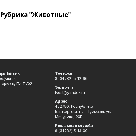
Рубрика "Животные"
ары һәм киң
Телефон
хеҙмәттең
8 (34782) 5-12-96
ркәлгән, ПИ ТУ02-
Эл. почта
tvest@yandex.ru
Адрес
452750, Республика
Башкортостан, г. Туймазы, ул.
Мичурина, 20Б
Рекламная служба
8 (34782) 5-13-00