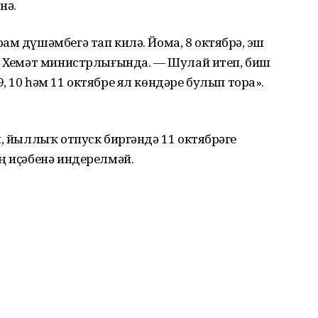
нә.
м дүшәмбегә тап килә. Йома, 8 октябрҙә, эш
р Хеҙмәт министрлығында. — Шулай итеп, биш
 10 һәм 11 октябре ял көндәре булып тора».
, йыллыҡ отпуск биргәндә 11 октябрҙәге
ң иҫәбенә индерелмәй.