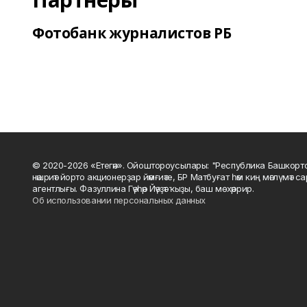
Фотобанк журналистов РБ
© 2020-2026 «Етегән». Ойоштороусылары: "Республика Башкорт
нәшриәт йорто акционерҙар йәмғиәте, БР Матбуғат һәм киң мәғлүмәт 
агентлығы. Фазуллина Гәүһәр Йәүҙәт ҡыҙы, баш мөхәррир.
Об использовании персональных данных