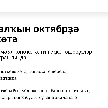
алҡын октябрҙә
көтә
мә ял көнө көтә, тип иҫкә төшөрҙөләр
трлығында.
ял көнө көтә, тип иҫкә төшөрҙөләр
лығында.
ктябрҙә Республика көнө – Башҡортостандың
кларация ҡабул итеү көнө билдәләнә.