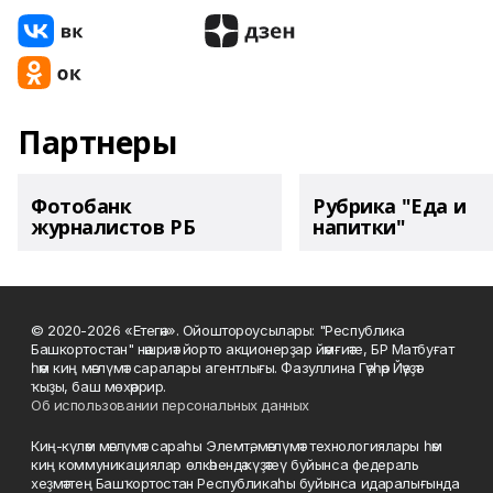
Партнеры
Фотобанк
Рубрика "Еда и
журналистов РБ
напитки"
© 2020-2026 «Етегән». Ойоштороусылары: "Республика
Башкортостан" нәшриәт йорто акционерҙар йәмғиәте, БР Матбуғат
һәм киң мәғлүмәт саралары агентлығы. Фазуллина Гәүһәр Йәүҙәт
ҡыҙы, баш мөхәррир.
Об использовании персональных данных
Киң-күләм мәғлүмәт сараһы Элемтә, мәғлүмәт технологиялары һәм
киң коммуникациялар өлкәһендә күҙәтеү буйынса федераль
хеҙмәттең Башҡортостан Республикаһы буйынса идаралығында