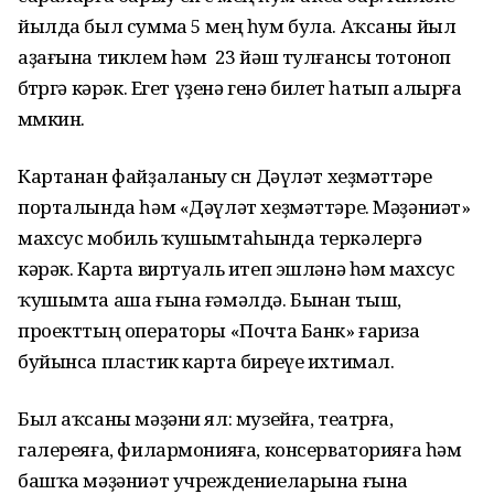
йылда был сумма 5 мең һум була. Аҡсаны йыл
аҙағына тиклем һәм 23 йәш тулғансы тотоноп
бөтөргә кәрәк. Егет үҙенә генә билет һатып алырға
мөмкин.
Картанан файҙаланыу өсөн Дәүләт хеҙмәттәре
порталында һәм «Дәүләт хеҙмәттәре. Мәҙәниәт»
махсус мобиль ҡушымтаһында теркәлергә
кәрәк. Карта виртуаль итеп эшләнә һәм махсус
ҡушымта аша ғына ғәмәлдә. Бынан тыш,
проекттың операторы «Почта Банк» ғариза
буйынса пластик карта биреүе ихтимал.
Был аҡсаны мәҙәни ял: музейға, театрға,
галереяға, филармонияға, консерваторияға һәм
башҡа мәҙәниәт учреждениеларына ғына