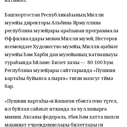
Башҡортостан Республикаһының Милли
музейы директоры Альбина Ярмуллина
республика музейҙары араһынан программала
Өфө филиалдары менән Милли музей, Нестеров
исемендәге Художество музейы, Милли әҙәбиәт
музейы һәм Хәрби дан музейының ҡатнашыуы
тураһында һөйләне. Билет хаҡы — 80-100 һум.
Республика музейҙары сайттарында «Пушкин
картаһы буйынса алырға» тигән махсус төймә
бар.
«Пушкин картаһы»н йәшәгән төбәктә генә түгел,
ил буйлап сәйәхәт иткәндә лә ҡулланырға
мөмкин. Аҡсаны федераль, төбәк һәм хатта шәхси
мәҙәниәт учреждениелары билеттары өсөн