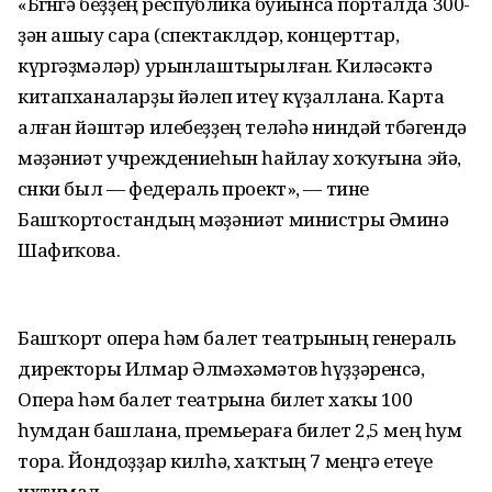
«Бөгөнгә беҙҙең республика буйынса порталда 300-
ҙән ашыу сара (спектаклдәр, концерттар,
күргәҙмәләр) урынлаштырылған. Киләсәктә
китапханаларҙы йәлеп итеү күҙаллана. Карта
алған йәштәр илебеҙҙең теләһә ниндәй төбәгендә
мәҙәниәт учреждениеһын һайлау хоҡуғына эйә,
сөнки был — федераль проект», — тине
Башҡортостандың мәҙәниәт министры Әминә
Шафиҡова.
Башҡорт опера һәм балет театрының генераль
директоры Илмар Әлмәхәмәтов һүҙҙәренсә,
Опера һәм балет театрына билет хаҡы 100
һумдан башлана, премьераға билет 2,5 мең һум
тора. Йондоҙҙар килһә, хаҡтың 7 меңгә етеүе
ихтимал.