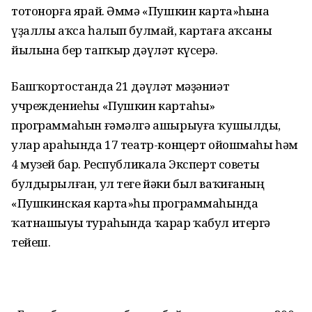
тотонорға ярай. Әммә «Пушкин карта»һына
үҙаллы аҡса һалып булмай, картаға аҡсаны
йылына бер тапҡыр дәүләт күсерә.
Башҡортостанда 21 дәүләт мәҙәниәт
учреждениеһы «Пушкин картаһы»
программаһын ғәмәлгә ашырыуға ҡушылды,
улар араһында 17 театр-концерт ойошмаһы һәм
4 музей бар. Республикала Эксперт советы
булдырылған, ул теге йәки был ваҡиғаның
«Пушкинская карта»һы программаһында
ҡатнашыуы тураһында ҡарар ҡабул итергә
тейеш.