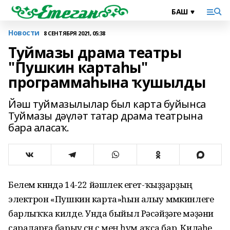
Новости
8 СЕНТЯБРЯ 2021, 05:38
Туймазы драма театры
"Пушкин картаһы"
программаһына ҡушылды
Йәш туймазылылар был карта буйынса
Туймазы дәүләт татар драма театрына
бара аласаҡ.
Белем көнөндә 14-22 йәшлек егет-ҡыҙҙарҙың
электрон «Пушкин карта»һын алыу мөмкинлеге
барлыҡҡа килде. Унда быйыл Рәсәйҙәге мәҙәни
сараларға барыу өсөн өс мең һум аҡса бар. Киләһе