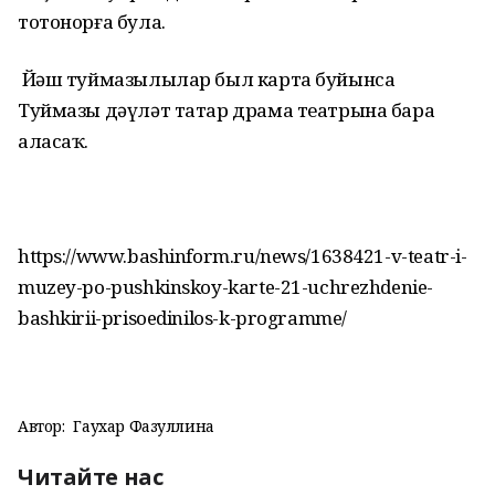
тотонорға була.
Йәш туймазылылар был карта буйынса
Туймазы дәүләт татар драма театрына бара
аласаҡ.
https://www.bashinform.ru/news/1638421-v-teatr-i-
muzey-po-pushkinskoy-karte-21-uchrezhdenie-
bashkirii-prisoedinilos-k-programme/
Автор:
Гаухар Фазуллина
Читайте нас