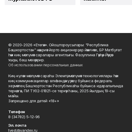
© 2020-2026 «Етегән». Ойоштороусылары: "Республика
Башкортостан" нәшриәт йорто акционерҙар йәмғиәте, БР Матбуғат
һәм киң мәғлүмәт саралары агентлығы. Фазуллина Гәүһәр Йәүҙәт
ҡыҙы, баш мөхәррир.
Об использовании персональных данных
Киң-күләм мәғлүмәт сараһы Элемтә, мәғлүмәт технологиялары һәм
киң коммуникациялар өлкәһендә күҙәтеү буйынса федераль
хеҙмәттең Башҡортостан Республикаһы буйынса идаралығында
теркәлгән, ПИ ТУ02-01821-се теркәү һаны, 2025 йылдың 19-сы
майы.
Запрещено для детей «18+»
Телефон
8 (34782) 5-12-96
Эл. почта
tvest@yandex.ru