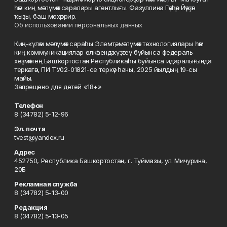
һәм киң мәғлүмәт саралары агентлығы. Фазуллина Гәүһәр Йәүҙәт
ҡыҙы, баш мөхәррир.
Об использовании персональных данных
Киң-күләм мәғлүмәт сараһы Элемтә, мәғлүмәт технологиялары һәм
киң коммуникациялар өлкәһендә күҙәтеү буйынса федераль
хеҙмәттең Башҡортостан Республикаһы буйынса идаралығында
теркәлгән, ПИ ТУ02-01821-се теркәү һаны, 2025 йылдың 19-сы
майы.
Запрещено для детей «18+»
Телефон
8 (34782) 5-12-96
Эл. почта
tvest@yandex.ru
Адрес
452750, Республика Башкортостан, г. Туймазы, ул. Мичурина,
20Б
Рекламная служба
8 (34782) 5-13-00
Редакция
8 (34782) 5-13-05