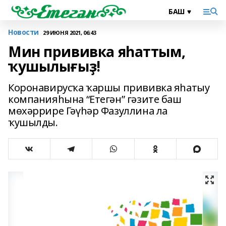
Новости
29 ИЮНЯ 2021, 06:43
Мин прививка яһаттым,
ҡушылығыҙ!
Коронавирусҡа ҡаршы прививка яһатыу
компанияһына “Етегән” гәзите баш
мөхәррире Гәүһәр Фазуллина ла
ҡушылды.