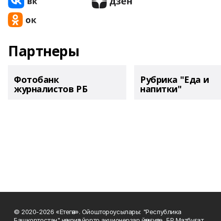
Партнеры
Фотобанк
Рубрика "Еда и
журналистов РБ
напитки"
© 2020-2026 «Етегән». Ойоштороусылары: "Республика
Башкортостан" нәшриәт йорто акционерҙар йәмғиәте, БР Матбуғат