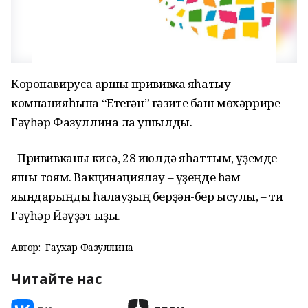
Коронавирусҡа ҡаршы прививка яһатыу
компанияһына “Етегән” гәзите баш мөхәррире
Гәүһәр Фазуллина ла ҡушылды.
- Прививканы кисә, 28 июлдә яһаттым, үҙемде
яҡшы тоям. Вакцинациялау – үҙеңде һәм
яҡындарыңды һаҡлауҙың берҙән-бер ысулы, – ти
Гәүһәр Йәүҙәт ҡыҙы.
Автор:
Гаухар Фазуллина
Читайте нас