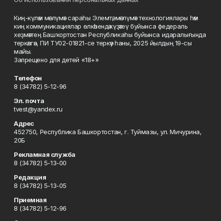
Киң-күләм мәғлүмәт сараһы Элемтә, мәғлүмәт технологиялары һәм
киң коммуникациялар өлкәһендә күҙәтеү буйынса федераль
хеҙмәттең Башҡортостан Республикаһы буйынса идаралығында
теркәлгән, ПИ ТУ02-01821-се теркәү һаны, 2025 йылдың 19-сы
майы.
Запрещено для детей «18+»
Телефон
8 (34782) 5-12-96
Эл. почта
tvest@yandex.ru
Адрес
452750, Республика Башкортостан, г. Туймазы, ул. Мичурина,
20Б
Рекламная служба
8 (34782) 5-13-00
Редакция
8 (34782) 5-13-05
Приемная
8 (34782) 5-12-96