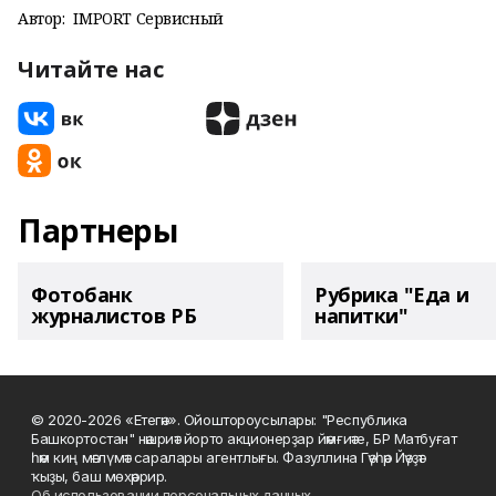
Автор:
IMPORT Сервисный
Читайте нас
Партнеры
Фотобанк
Рубрика "Еда и
журналистов РБ
напитки"
© 2020-2026 «Етегән». Ойоштороусылары: "Республика
Башкортостан" нәшриәт йорто акционерҙар йәмғиәте, БР Матбуғат
һәм киң мәғлүмәт саралары агентлығы. Фазуллина Гәүһәр Йәүҙәт
ҡыҙы, баш мөхәррир.
Об использовании персональных данных