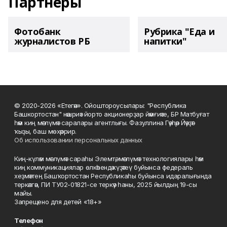
Партнеры
Фотобанк
Рубрика "Еда и
журналистов РБ
напитки"
© 2020-2026 «Етегән». Ойоштороусылары: "Республика
Башкортостан" нәшриәт йорто акционерҙар йәмғиәте, БР Матбуғат
һәм киң мәғлүмәт саралары агентлығы. Фазуллина Гәүһәр Йәүҙәт
ҡыҙы, баш мөхәррир.
Об использовании персональных данных
Киң-күләм мәғлүмәт сараһы Элемтә, мәғлүмәт технологиялары һәм
киң коммуникациялар өлкәһендә күҙәтеү буйынса федераль
хеҙмәттең Башҡортостан Республикаһы буйынса идаралығында
теркәлгән, ПИ ТУ02-01821-се теркәү һаны, 2025 йылдың 19-сы
майы.
Запрещено для детей «18+»
Телефон