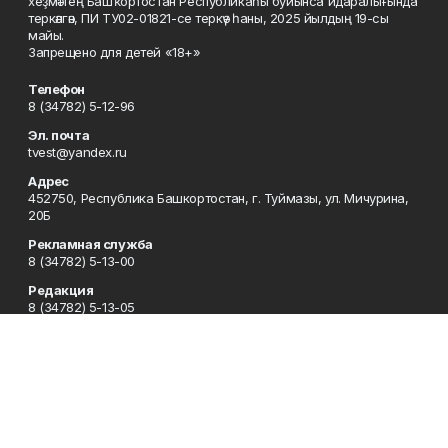
хеҙмәттең Башҡортостан Республикаһы буйынса идаралығында
теркәлгән, ПИ ТУ02-01821-се теркәү һаны, 2025 йылдың 19-сы
майы.
Запрещено для детей «18+»
Телефон
8 (34782) 5-12-96
Эл. почта
tvest@yandex.ru
Адрес
452750, Республика Башкортостан, г. Туймазы, ул. Мичурина,
20Б
Рекламная служба
8 (34782) 5-13-00
Редакция
8 (34782) 5-13-05
Приемная
8 (34782) 5-12-96
Сотрудничество
8 (34782) 5-13-05
Отдел кадров
8 (34782) 5-12-96