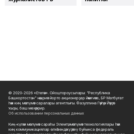
© 2020-2026 «Етегән». Ойоштороусылары: "Республика
Башкортостан" нәшриәт йорто акционерҙар йәмғиәте, БР Матбуғат
һәм киң мәғлүмәт саралары агентлығы. Фазуллина Гәүһәр Йәүҙәт
ҡыҙы, баш мөхәррир.
Об использовании персональных данных
Киң-күләм мәғлүмәт сараһы Элемтә, мәғлүмәт технологиялары һәм
киң коммуникациялар өлкәһендә күҙәтеү буйынса федераль